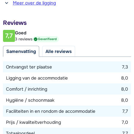
Afstand tot winkel(s)
Meer over de ligging
200 meter
Afstand tot restaurant of bar
Reviews
200 meter
Goed
7,7
Afstand tot piste
3 reviews
Geverifieerd
300 meter (via de lift)
Samenvatting
Alle reviews
Afstand tot skilift
300 meter
Ontvangst ter plaatse
7,3
Afstand tot skibushalte
Ligging van de accommodatie
8,0
150 meter
Comfort / inrichting
8,0
Hygiëne / schoonmaak
8,0
Bekijk kaart
Faciliteiten in en rondom de accommodatie
7,7
Prijs / kwaliteitverhouding
7,0
Totaaloordeel
7,7