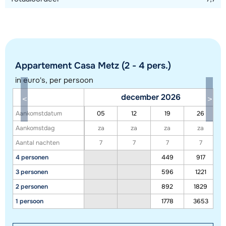
Appartement Casa Metz (2 - 4 pers.)
in euro's, per persoon
december 2026
Aankomstdatum
05
12
19
26
Toon alle accommodaties in dit gebied
Aankomstdag
za
za
za
za
Aantal nachten
7
7
7
7
Deze kaart geeft een indicatie van de ligging van onze accommodaties. De
4 personen
449
917
exacte locatie kan enigszins afwijken.
3 personen
596
1221
2 personen
892
1829
1 persoon
1778
3653