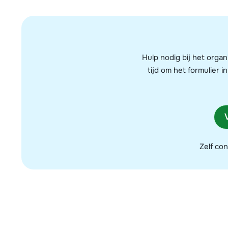
Hulp nodig bij het organ
tijd om het formulier
Zelf co
Naam
*
Telefoon
Geef een te