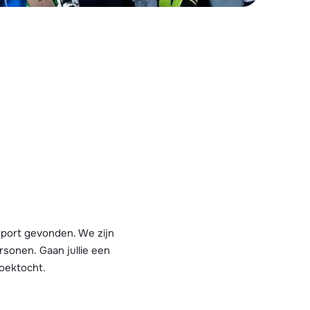
Vul het contactformulier in
Mail naar info@chalet.nl
 vandaag tot 17:30 uur.
sport gevonden. We zijn
rsonen. Gaan jullie een
oektocht.