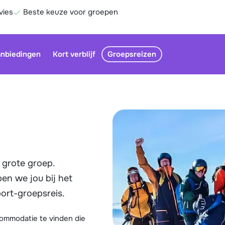
vies
Beste keuze voor groepen
nbiedingen
Kort verblijf
Groepsreizen
 grote groep.
Be
pen we jou bij het
ort-groepsreis.
commodatie te vinden die