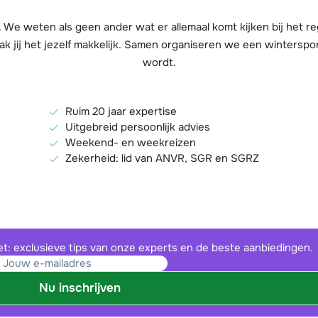
oneel)
. We weten als geen ander wat er allemaal komt kijken bij het r
ak jij het jezelf makkelijk. Samen organiseren we een winterspo
s zal niet gebruikt worden voor commerciële doeleinden maar enkel voor het ver
wordt.
s.
ng
(optioneel)
Ruim 20 jaar expertise
Uitgebreid persoonlijk advies
Weekend- en weekreizen
uur
Zekerheid: lid van ANVR, SGR en SGRZ
et: exclusieve tips van onze experts en de beste aanbiedingen.
Nu inschrijven