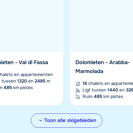
alets en appartementen
t tussen
1550
en
2737
m
4
chalets en apparteme
im
70
km pistes
Ligt tussen
1035
en
33
Ruim
118
km pistes
ieten - Val di Fassa
Dolomieten - Arabba-
Marmolada
madé - Schladming-
Ski Arlberg
halets en appartementen
t tussen
1320
en
2485
m
tein
16
chalets en appartem
25
chalets en appartem
im
485
km pistes
Ligt tussen
1440
en
32
Ligt tussen
1300
en
281
halets en appartementen
Ruim
485
km pistes
Ruim
302
km pistes
t tussen
745
en
2700
m
im
222
km pistes
Toon alle skigebieden