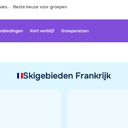
vies
Beste keuze voor groepen
nbiedingen
Kort verblijf
Groepsreizen
Onze klan
Skigebieden Frankrijk
gesloten.
gebruiken
Be