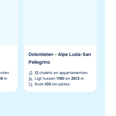
4
chalets en appartementen
Ligt tussen
1500
en
2750
m
nten
Ruim
55
km pistes
00
m
Dolomieten - Alpe Lusia-San
Pellegrino
Kreischberg
enten
12
chalets en appartementen
enten
20
chalets en appartementen
69
m
Ligt tussen
1190
en
2513
m
1
m
Ligt tussen
840
en
2118
m
Ruim
100
km pistes
Ruim
42
km pistes