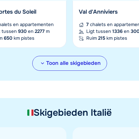
and Serre-Chevalier
Superdévoluy
ortes du Soleil
Val d'Anniviers
halets en appartementen
12
chalets en appartem
alets en appartementen
7
chalets en apparteme
t tussen
1200
en
2800
m
Ligt tussen
1500
en
25
t tussen
930
en
2277
m
Ligt tussen
1336
en
30
im
250
km pistes
Ruim
100
km pistes
im
650
km pistes
Ruim
215
km pistes
Toon alle skigebieden
uwel Alpbachtal
Ski Amadé - Salzburge
chönau
Sportwelt
chalets en appartementen
30
chalets en appartem
Skigebieden Italië
t tussen
640
en
2025
m
Ligt tussen
600
en
270
im
114
km pistes
Ruim
250
km pistes
jus
Vallee de Chamonix M
Blanc