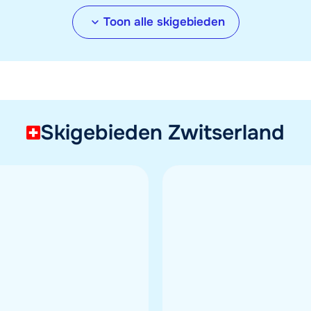
Toon alle skigebieden
ier-Thabor
La Rosière (Espace Sa
Bernardo)
halets en appartementen
t tussen
1430
en
2750
m
40
chalets en apparte
im
160
km pistes
Ligt tussen
1190
en
280
Ruim
152
km pistes
Skigebieden Zwitserland
n (Ötztal)
KitzSki Kitzbühel / Kir
halets en appartementen
43
chalets en appartem
t tussen
1377
en
3340
m
Ligt tussen
800
en
200
im
144
km pistes
Ruim
233
km pistes