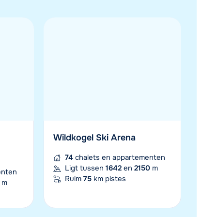
Les Sybelles
enten
58
chalets en appartementen
1
m
Ligt tussen
1100
en
2620
m
Ruim
310
km pistes
Wildkogel Ski Arena
74
chalets en appartementen
Ligt tussen
1642
en
2150
m
enten
Ruim
75
km pistes
m