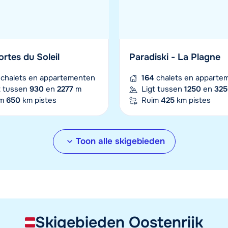
Morgen om
ortes du Soleil
Paradiski - La Plagne
chalets en appartementen
164
chalets en apparte
t tussen
930
en
2277
m
Ligt tussen
1250
en
325
im
650
km pistes
Ruim
425
km pistes
Toon alle skigebieden
Skigebieden Oostenrijk