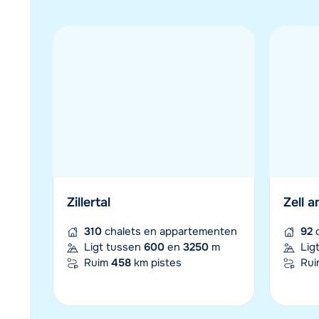
Alpe d'Huez - Le Grand
Tignes
Domaine
123
Lig
132
chalets en appartementen
Ru
Ligt tussen
1120
en
3330
m
Ruim
250
km pistes
Zillertal
Zell 
310
chalets en appartementen
92
c
Ligt tussen
600
en
3250
m
Lig
Ruim
458
km pistes
Ru