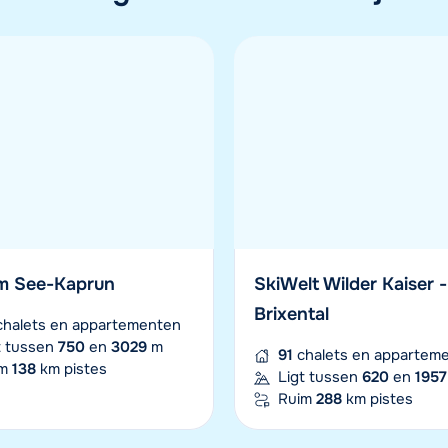
 - Val d'Isère
Le Grand Massif
chalets en appartementen
63
chalets en appartem
t tussen
1550
en
3456
m
Ligt tussen
600
en
256
im
300
km pistes
Ruim
266
km pistes
am See-Kaprun
SkiWelt Wilder Kaiser -
Brixental
halets en appartementen
t tussen
750
en
3029
m
91
chalets en appartem
im
138
km pistes
Ligt tussen
620
en
1957
Ruim
288
km pistes