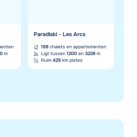
Plan een terugbelverzoek
 10:00 uur weer beschikbaar:
Chat met wintersportspecialist
Paradiski - Les Arcs
Bel ons via 0348 - 43 46 49
menten
159
chalets en appartementen
0
m
Ligt tussen
1200
en
3226
m
Ruim
425
km pistes