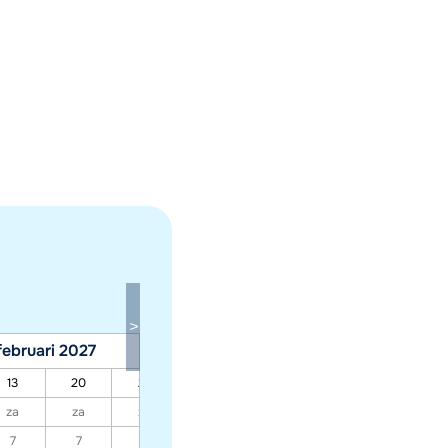
februari 2027
maart 2027
13
20
27
06
13
20
27
za
za
za
za
za
za
za
7
7
7
7
7
7
7