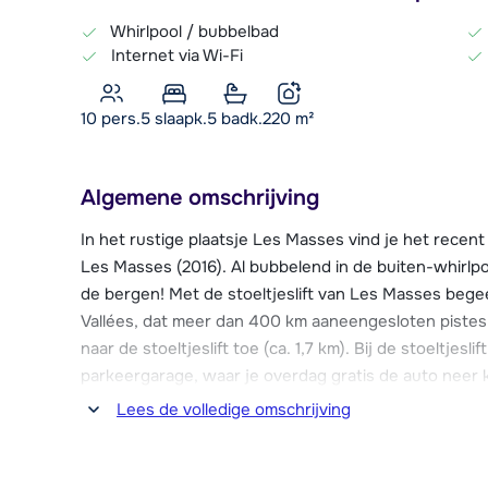
Whirlpool / bubbelbad
Internet via Wi-Fi
10 pers.
5
slaapk.
5 badk.
220
m²
Algemene omschrijving
In het rustige plaatsje Les Masses vind je het recen
Les Masses (2016). Al bubbelend in de buiten-whirlpoo
de bergen! Met de stoeltjeslift van Les Masses begee
Vallées, dat meer dan 400 km aaneengesloten pistes t
naar de stoeltjeslift toe (ca. 1,7 km). Bij de stoeltjes
parkeergarage, waar je overdag gratis de auto neer 
Lees de volledige omschrijving
Na een actieve dag op de piste is het heerlijk thuiskom
ruim opgezet en heeft een luxe en sfeervolle uitstra
badkamer en daarnaast zijn er allerlei moderne facili