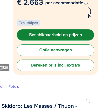
€ 2.663
Mail naar info@chalet.nl
per accommodatie
r vandaag tot 13:00 uur.
Excl. skipas
Beschikbaarheid en prijzen
Optie aanvragen
Bereken prijs incl. extra's
29
ken
Foto's
Skidorp: Les Masses / Thyon -