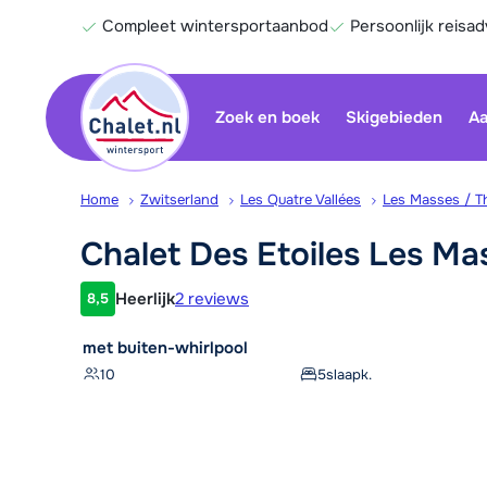
Compleet wintersportaanbod
Persoonlijk reisad
Zoek en boek
Skigebieden
Aa
Home
Zwitserland
Les Quatre Vallées
Les Masses / T
Chalet Des Etoiles Les
Ma
Heerlijk
2 reviews
8,5
Klantwaardering
met buiten-whirlpool
10
5
slaapk.