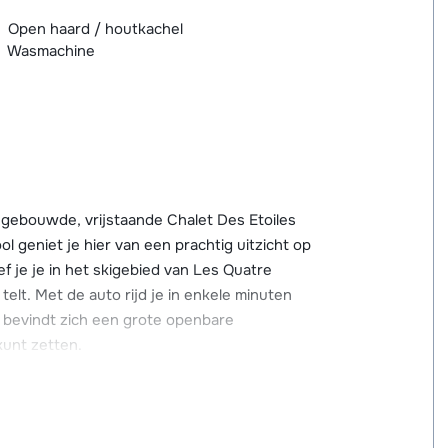
Open haard / houtkachel
Wasmachine
t gebouwde, vrijstaande Chalet Des Etoiles
l geniet je hier van een prachtig uitzicht op
f je je in het skigebied van Les Quatre
elt. Met de auto rijd je in enkele minuten
lift bevindt zich een grote openbare
kunt zetten.
en in dit chalet. Het chalet is namelijk erg
ling. Alle slaapkamers hebben een eigen
teiten zoals Wi-Fi, vloerverwarming en een