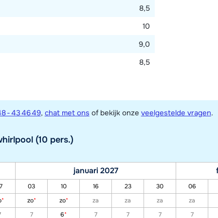
8,5
10
9,0
8,5
8 - 43 46 49
,
chat met ons
of bekijk onze
veelgestelde vragen
.
irlpool (10 pers.)
januari 2027
7
03
10
16
23
30
06
o
*
zo
*
zo
*
za
za
za
za
7
7
6
*
7
7
7
7