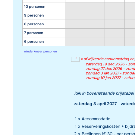
10 personen
9 personen
8 personen
7 personen
6 personen
minder/meer personen
*
=
afwijkende aankomstdag en/o
zaterdag 19 dec 2026 - zon
zondag 27 dec 2026 - zonda
zondag 3 jan 2027 - zondag
zondag 10 jan 2027 - zater
Klik in bovenstaande prijstab
zaterdag 3 april 2027 - zaterd
1
x
Accommodatie
1
x
Reserveringskosten + bijd
2
x
Bedlinnen (€ 30,- per pers