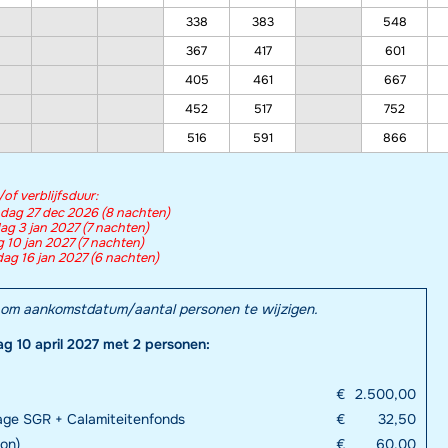
338
383
548
367
417
601
405
461
667
452
517
752
516
591
866
f verblijfsduur:
dag 27 dec 2026 (8 nachten)
g 3 jan 2027 (7 nachten)
 10 jan 2027 (7 nachten)
dag 16 jan 2027 (6 nachten)
el om aankomstdatum/aantal personen te wijzigen.
ag 10 april 2027 met 2 personen:
€
2.500,00
rage SGR + Calamiteitenfonds
€
32,50
oon)
€
60,00