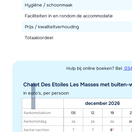
Hygiëne / schoonmaak
Faciliteiten in en rondom de accommodatie
Prijs / kwaliteitverhouding
Totaaloordeel
Hulp bij online boeken? Bel
034
Chalet Des Etoiles Les Masses met buiten-wh
in euro's, per persoon
december 2026
Aankomstdatum
05
12
19
2
Aankomstdag
za
za
za
z
Aantal nachten
7
7
8
*