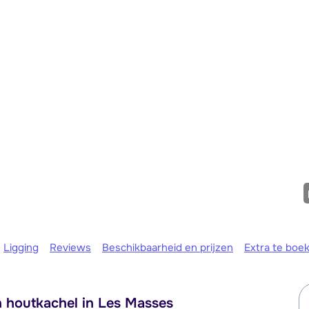
We zijn e
Ligging
Reviews
Beschikbaarheid en prijzen
Extra te boe
n houtkachel in Les Masses