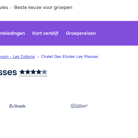
vies
Beste keuze voor groepen
nbiedingen
Kort verblijf
Groepsreizen
hyon - Les Collons
Chalet Des Etoiles Les Masses
sses
Be
5
badk.
220
m²