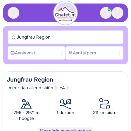
Contact
Bewaa
Jungfrau Region
Aankomst
Aantal pers.
Jungfrau Region
meer dan alleen skiën
+4
796 - 2971 m
1 dorpen
211 km piste
hoogte