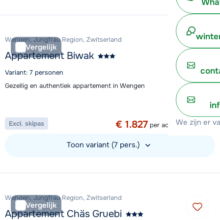
What
Bekijk accommodatie
winte
Wengen, Jungfrau Region, Zwitserland
Vergelijk
Appartement Biwak
cont
Variant: 7 personen
Gezellig en authentiek appartement in Wengen
Aanbieding
in
1 week vanaf
We zijn er v
€ 1.827
Excl. skipas
per accommodatie
Toon variant (7 pers.)
Bekijk accommodatie
Wengen, Jungfrau Region, Zwitserland
Vergelijk
Appartement Chäs Gruebi