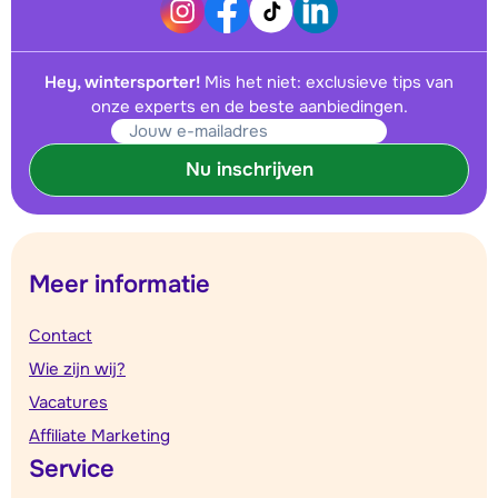
Hey, wintersporter!
Mis het niet: exclusieve tips van
onze experts en de beste aanbiedingen.
Nu inschrijven
Meer informatie
Contact
Wie zijn wij?
Vacatures
Affiliate Marketing
Service