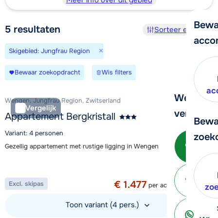
Meer info over dit gebied
Bewa
5
resultaten
Sorteer en filter
acco
×
Skigebied: Jungfrau Region
Bewaar zoekopdracht
Wis filters
ac
We helpe
Wengen, Jungfrau Region, Zwitserland
Vergelijk
verder!
Appartement Bergkristall
Bewa
Variant: 4 personen
zoek
Bel 
Gezellig appartement met rustige ligging in Wengen
Aanbieding
1 week vanaf
€ 1.477
Excl. skipas
per accommodatie
ter
zo
Toon variant (4 pers.)