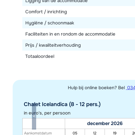
Ligging van de accommodatie
Comfort / inrichting
Hygiëne / schoonmaak
Faciliteiten in en rondom de accommodatie
Prijs / kwaliteitverhouding
Totaaloordeel
Hulp bij online boeken? Bel
034
Chalet Icelandica (8 - 12 pers.)
in euro's, per persoon
december 2026
Aankomstdatum
05
12
19
2