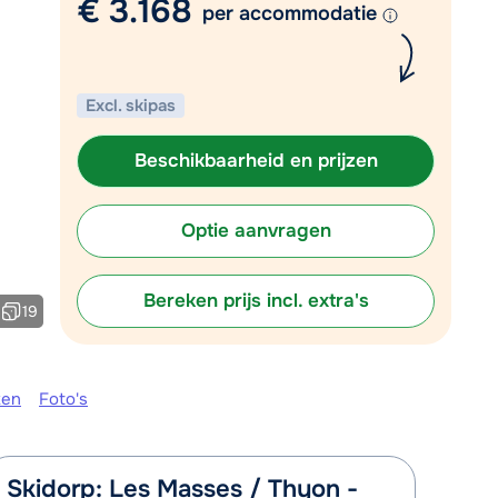
€ 3.168
Mail naar info@chalet.nl
per accommodatie
r vandaag tot 13:00 uur.
Excl. skipas
Beschikbaarheid en prijzen
Optie aanvragen
Bereken prijs incl. extra's
19
ken
Foto's
Skidorp: Les Masses / Thyon -