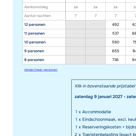
Aankomstdag
za
za
za
z
Aantal nachten
7
7
7
12 personen
492
6
11 personen
537
6
10 personen
590
7
9 personen
655
8
8 personen
736
9
minder/meer personen
Klik in bovenstaande prijstab
zaterdag 9 januari 2027 - zate
1
x
Accommodatie
1
x
Eindschoonmaak, excl. keuk
1
x
Reserveringskosten + bijd
2
x
Toeristenbelasting (exact 