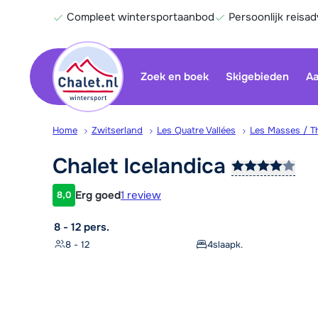
Compleet wintersportaanbod
Persoonlijk reisad
Zoek en boek
Skigebieden
Aa
Home
Zwitserland
Les Quatre Vallées
Les Masses / T
Chalet
Icelandica
Erg goed
1 review
8,0
Klantwaardering
8 - 12 pers.
8 - 12
4
slaapk.