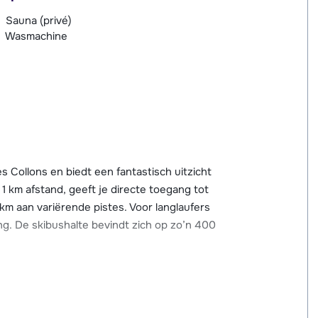
Sauna (privé)
Wasmachine
s Collons en biedt een fantastisch uitzicht
1 km afstand, geeft je directe toegang tot
km aan variërende pistes. Voor langlaufers
ing. De skibushalte bevindt zich op zo’n 400
ermarkt, winkels, bank en skiverhuur,
Collons. In het nabijgelegen Thyon 2000
dekt zwembad en een kinderopvang (voor