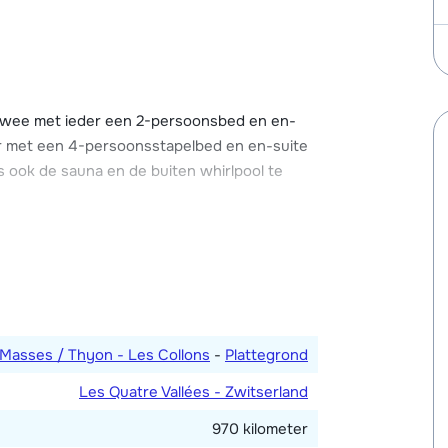
om na een actieve dag heerlijk tot rust komen,
una in het chalet. Verder is er Wi-Fi, een
het chalet aanwezig. Parkeergelegenheid bij
 twee met ieder een 2-persoonsbed en en-
er met een 4-persoonsstapelbed en en-suite
s ook de sauna en de buiten whirlpool te
abele woonkamer met zithoek en openhaard.
 keuken met o.a. een eettafel, oven,
twasser. Apart toilet.
een 2-persoonsslaapbank en een televisie.
Masses / Thyon - Les Collons
-
Plattegrond
amer met bubbelbad, douche en toilet.
Les Quatre Vallées - Zwitserland
970 kilometer