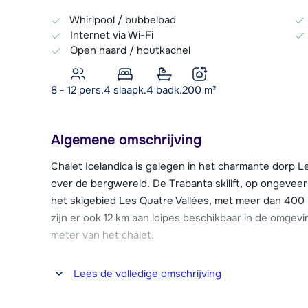
Whirlpool / bubbelbad
Internet via Wi-Fi
Open haard / houtkachel
8 - 12 pers.
4
slaapk.
4 badk.
200
m²
Algemene omschrijving
Chalet Icelandica is gelegen in het charmante dorp Le
over de bergwereld. De Trabanta skilift, op ongeveer 
het skigebied Les Quatre Vallées, met meer dan 400 
zijn er ook 12 km aan loipes beschikbaar in de omgev
meter van het chalet.
De benodigde faciliteiten, zoals restaurants, een sup
Lees de volledige omschrijving
bevinden zich op 500 meter in het centrum van Les 
(gelegen op ca. 6 km afstand) vind je ook een over