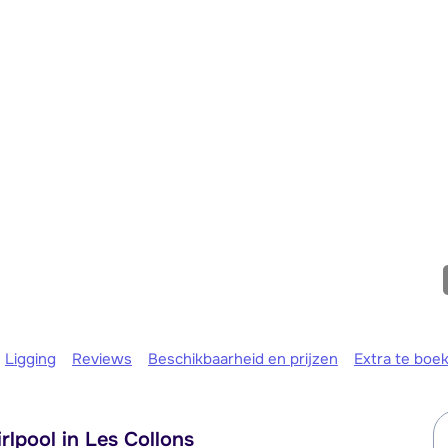
We zijn e
Ligging
Reviews
Beschikbaarheid en prijzen
Extra te boe
lpool in Les Collons