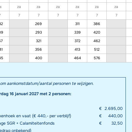
a
za
za
za
za
za
za
7
7
7
7
7
7
7
32
269
311
386
89
293
339
420
57
321
372
462
41
356
413
512
45
400
464
576
el om aankomstdatum/aantal personen te wijzigen.
rdag 16 januari 2027 met 2 personen:
€
2.695,00
enhoek en vaat (€ 440,- per verblijf)
€
440,00
rage SGR + Calamiteitenfonds
€
32,50
bedrag onbekend)