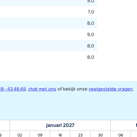
9,0
7,0
8,0
9,0
8,0
8,0
8 - 43 46 49
,
chat met ons
of bekijk onze
veelgestelde vragen
.
januari 2027
6
02
09
16
23
30
06