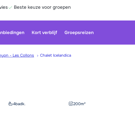
vies
Beste keuze voor groepen
nbiedingen
Kort verblijf
Groepsreizen
hyon - Les Collons
Chalet Icelandica
Be
4
badk.
200
m²