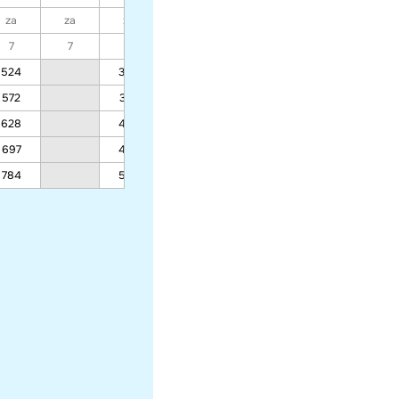
za
za
za
za
za
za
za
7
7
7
7
7
7
7
524
364
311
279
290
572
397
339
304
316
628
436
372
334
347
697
484
413
370
385
784
544
464
416
432