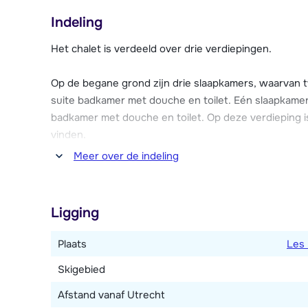
kinderen vanaf 18 maanden).
Indeling
Chalet Icelandica biedt verschillende mogelijkheden 
Het chalet is verdeeld over drie verdiepingen.
er is namelijk een heerlijke buiten whirlpool en een sa
wasmachine, droger en een heerlijke buitenhaard in 
Op de begane grond zijn drie slaapkamers, waarvan
het chalet.
suite badkamer met douche en toilet. Eén slaapkam
badkamer met douche en toilet. Op deze verdieping i
vinden.
Meer over de indeling
Op de eerste verdieping is de gezellige en comfort
Via de woonkamer is er toegang tot het balkon. Open
magnetron, koffiezetapparaat, waterkoker en een vaa
Ligging
Op de tweede verdieping is een aparte zithoek met 
Plaats
Les 
Slaapkamer met een 2-persoonsbed en en-suite badk
Skigebied
Afstand vanaf Utrecht