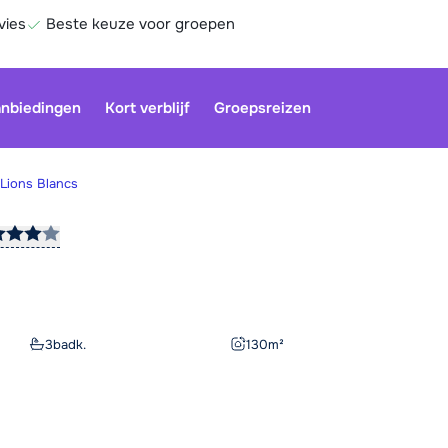
vies
Beste keuze voor groepen
nbiedingen
Kort verblijf
Groepsreizen
 Lions Blancs
Onze klan
gesloten.
gebruiken
Be
3
badk.
130
m²