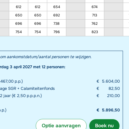
612
612
654
674
650
650
692
713
696
696
738
762
754
754
796
823
el om aankomstdatum/aantal personen te wijzigen.
rdag 3 april 2027 met 12 personen:
467,00 p.p.)
€
5.604,00
rage SGR + Calamiteitenfonds
€
82,50
2 jaar (€ 2,50 p.p.p.n.)
€
210,00
.p.)
€
5.896,50
Optie aanvragen
Boek nu