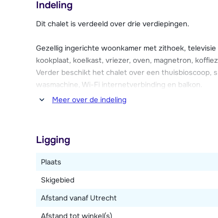
Indeling
Chalet Les Lions Blancs is modern en gezellig ingerich
Dit chalet is verdeeld over drie verdiepingen.
het chalet en gezellig een film kijken in je eigen bio
skiberging met skischoendrogers, wasmachine, Wi-Fi i
Gezellig ingerichte woonkamer met zithoek, televisi
zijn er twee parkeerplaatsen.
kookplaat, koelkast, vriezer, oven, magnetron, koffi
Verder beschikt het chalet over een thuisbioscoop, 
wasmachine, Wi-Fi internetverbinding en balkon.
Meer over de indeling
Vijf slaapkamers, waarvan twee met ieder een 2-pe
één met twee stapelbedden en één met een 2-pers
douche. Twee aparte badkamers met ieder een douch
Ligging
Plaats
Skigebied
Afstand vanaf Utrecht
Afstand tot winkel(s)