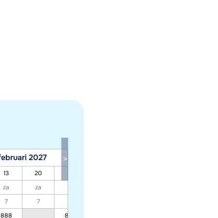
februari 2027
maart 2027
13
20
27
06
13
20
27
za
za
za
za
za
za
za
7
7
7
7
7
7
7
888
850
682
492