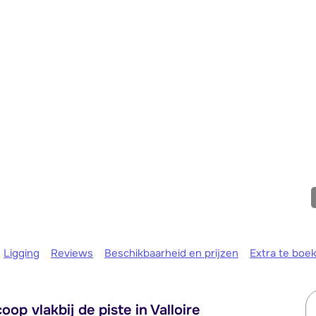
We zijn e
Ligging
Reviews
Beschikbaarheid en prijzen
Extra te boe
op vlakbij de piste in Valloire