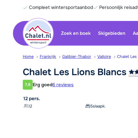
Compleet wintersportaanbod
Persoonlijk reisad
Zoek en boek
Skigebieden
Aa
Home
Frankrijk
Galibier-Thabor
Valloire
Chalet Les
Chalet Les Lions
Blancs
Erg goed
6 reviews
7,8
Klantwaardering
12 pers.
12
5
slaapk.