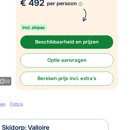
€ 492
per persoon
Plan een terugbelverzoek
r vandaag om 10:00 uur.
Incl. skipas
Chat met wintersportspecialist
Bel ons via 0348 - 43 46 49
Beschikbaarheid en prijzen
Optie aanvragen
Bereken prijs incl. extra's
22
ken
Foto's
Skidorp: Valloire