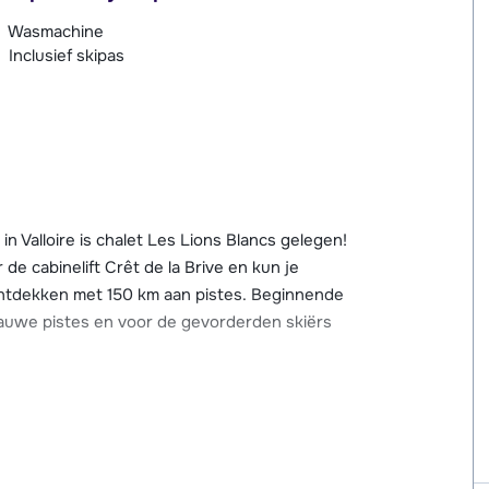
Wasmachine
Inclusief skipas
in Valloire is chalet Les Lions Blancs gelegen!
 de cabinelift Crêt de la Brive en kun je
ontdekken met 150 km aan pistes. Beginnende
auwe pistes en voor de gevorderden skiërs
 ongeveer 500 meter afstand, kun je leuke
, schaatsbanen en wellnessfaciliteiten
achten, maar er zijn genoeg barretjes en
.