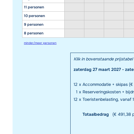
11 personen
10 personen
9 personen
8 personen
minder/meer personen
Klik in bovenstaande prijstab
zaterdag 27 maart 2027 - zate
12
x
Accommodatie + skipas (€ 
1
x
Reserveringskosten + bijd
12
x
Toeristenbelasting, vanaf 1
Totaalbedrag
(€ 491,38 p