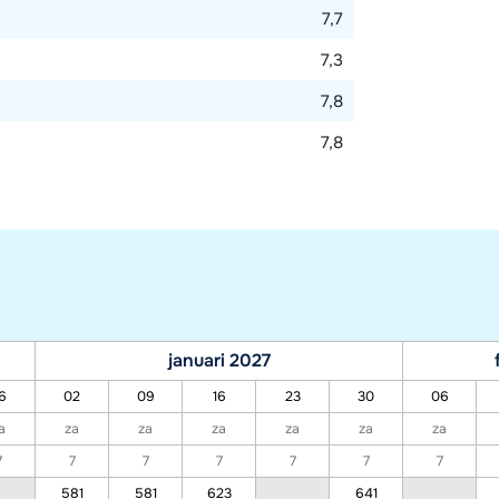
7,7
7,3
7,8
7,8
januari 2027
6
02
09
16
23
30
06
a
za
za
za
za
za
za
7
7
7
7
7
7
7
581
581
623
641