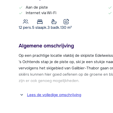
Aan de piste
Internet via Wi-Fi
12 pers.
5
slaapk.
3 badk.
130
m²
Algemene omschrijving
Op een prachtige locatie vlakbij de skipiste Edelweiss 
's Ochtends stap je de piste op, ski je een stukje naar
vervolgens het skigebied van Galibier-Thabor gaan 
skiërs kunnen hier goed oefenen op de groene en bl
zijn er ook genoeg mogelijkheden.
In het authentieke centrum van Valloire, gelegen op
Lees de volledige omschrijving
winkeltjes, restaurants, een skischool, kinderopvang
vinden. Echte après-ski moet je in Valloire niet verw
restaurants waar je gezellig een drankje kunt drinken