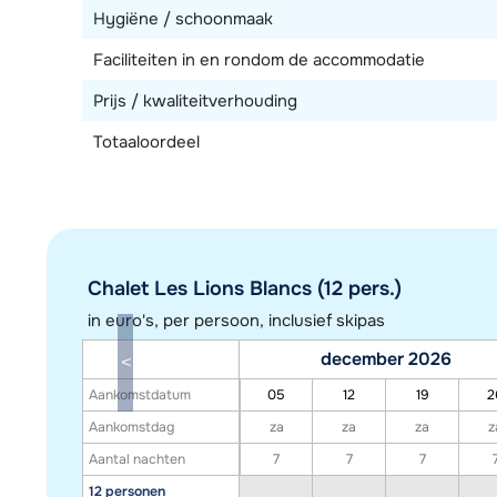
Hygiëne / schoonmaak
Faciliteiten in en rondom de accommodatie
Prijs / kwaliteitverhouding
Totaaloordeel
Chalet Les Lions Blancs (12 pers.)
in euro's, per persoon, inclusief skipas
december 2026
Aankomstdatum
05
12
19
2
Aankomstdag
za
za
za
z
Aantal nachten
7
7
7
12 personen