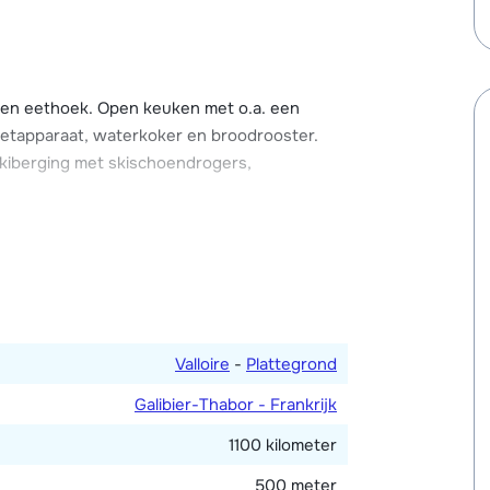
t. Na het skiën kun je heerlijk bijkomen in
scoop. Verder beschikt het chalet o.a. over een
nternetverbinding en balkon. Bij het chalet
e en eethoek. Open keuken met o.a. een
ezetapparaat, waterkoker en broodrooster.
skiberging met skischoendrogers,
rsoonsbed, één met twee 1-persoonsbedden,
oonsbed en een en-suite badkamer met
e. Twee toiletten.
Valloire
-
Plattegrond
Galibier-Thabor - Frankrijk
1100 kilometer
500 meter