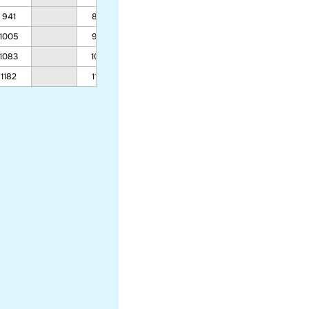
941
899
718
515
1005
959
762
543
1083
1032
816
577
1182
1124
885
621