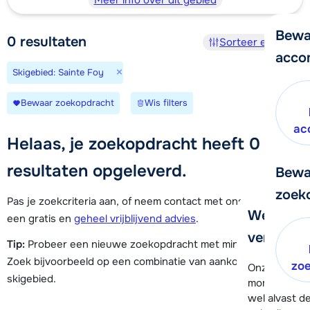
Meer info over dit gebied
Bewa
0
resultaten
Sorteer en filter
acco
×
Skigebied: Sainte Foy
Bewaar zoekopdracht
Wis filters
ac
Helaas, je zoekopdracht heeft 0
resultaten opgeleverd.
Bewa
zoek
Pas je zoekcriteria aan, of neem contact met ons op voor
We helpe
een gratis en
geheel vrijblijvend advies
.
verder!
Tip:
Probeer een nieuwe zoekopdracht met minder criteria.
Zoek bijvoorbeeld op een combinatie van aankomstdatum en
zo
Onze klanten
skigebied.
moment hela
wel alvast d