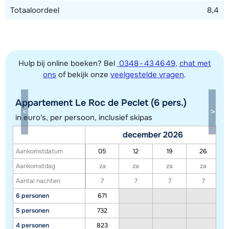
Totaaloordeel
8,4
Hulp bij online boeken? Bel
0348 - 43 46 49
,
chat met
ons
of bekijk onze
veelgestelde vragen
.
Appartement Le Roc de Peclet (6 pers.)
in euro's, per persoon, inclusief skipas
december 2026
Toon alle accommodaties in dit gebied
Aankomstdatum
05
12
19
26
Deze kaart geeft een indicatie van de ligging van onze accommodaties. De
Aankomstdag
za
za
za
za
exacte locatie kan enigszins afwijken.
Aantal nachten
7
7
7
7
6 personen
671
5 personen
732
4 personen
823