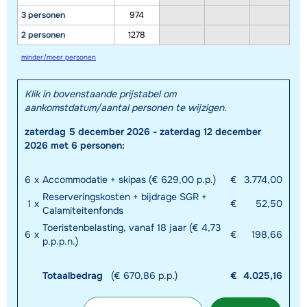
3 personen
974
2 personen
1278
minder/meer personen
Klik in bovenstaande prijstabel om
aankomstdatum/aantal personen te wijzigen.
zaterdag 5 december 2026 - zaterdag 12 december
2026 met 6 personen:
6
x
Accommodatie + skipas (€ 629,00 p.p.)
€
3.774,00
Reserveringskosten + bijdrage SGR +
1
x
€
52,50
Calamiteitenfonds
Toeristenbelasting, vanaf 18 jaar (€ 4,73
6
x
€
198,66
p.p.p.n.)
Totaalbedrag
(€ 670,86 p.p.)
€
4.025,16