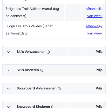
7-dgn Les Trois Vallées (vanaf dag
afhankelijk
na aankomst)
van week
8-dgn Les Trois Vallées (vanaf
afhankelijk
aankomstdag)
van week
Ski's Volwassenen
Prijs
Excellent (Excellence) Ski's +
afhankelijk
Schoenen + Stokken (6/7 dagen)
van week
Ski's Kinderen
Prijs
Excellent (Excellence) Ski's +
afhankelijk
Kampioen (Champion) Ski's +
afhankelijk
Stokken (6/7 dagen)
van week
Schoenen + Stokken (6/7 dagen)
van week
Snowboard Volwassenen
Prijs
Excellent (Excellence) Schoenen
afhankelijk
Kampioen (Champion) Ski's +
afhankelijk
Goud (Sensation) Snowboard +
afhankelijk
(6/7 dagen)
van week
Stokken (6/7 dagen)
van week
Boots (6/7 dagen)
van week
Snowboard Kinderen
Prijs