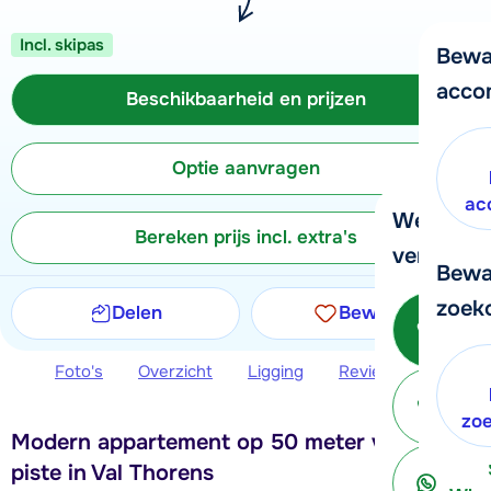
Incl. skipas
Bewa
acco
Beschikbaarheid en prijzen
Optie aanvragen
ac
We helpe
Bereken prijs incl. extra's
verder!
Bewa
zoek
Delen
Bewaren
Bel 
Foto's
Overzicht
Ligging
Reviews
Beschi
ter
zo
Modern appartement op 50 meter van de
piste in Val Thorens