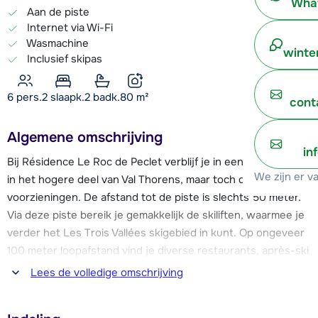
What
Aan de piste
Internet via Wi-Fi
Wasmachine
winte
Inclusief skipas
6 pers.
2
slaapk.
2 badk.
80
m²
cont
Algemene omschrijving
in
Bij Résidence Le Roc de Peclet verblijf je in een rustige wijk
We zijn er v
in het hogere deel van Val Thorens, maar toch dichtbij allerlei
voorzieningen. De afstand tot de piste is slechts 50 meter.
Via deze piste bereik je gemakkelijk de skiliften, waarmee je
verder het Les Trois Vallées skigebied in kunt. Op ongeveer
100 meter loopafstand vind je diverse restaurants, après-ski
bars, winkels, een supermarkt en een skibushalte. De
Lees de volledige omschrijving
(kinder)skischool ligt ongeveer 500 meter van de résidence
vandaan.