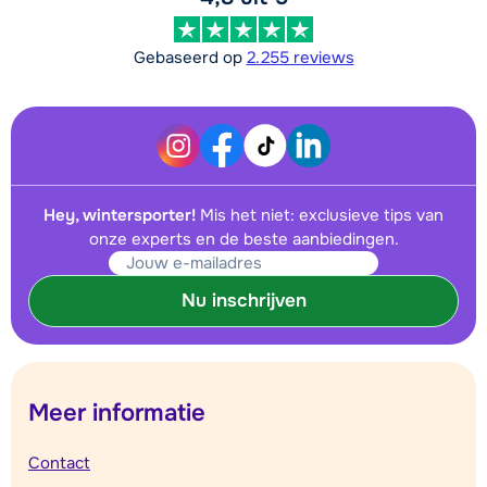
Gebaseerd op
2.255 reviews
Hey, wintersporter!
Mis het niet: exclusieve tips van
onze experts en de beste aanbiedingen.
Nu inschrijven
Meer informatie
Contact