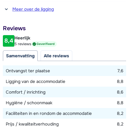
Afstand tot winkel(s)
Meer over de ligging
100 meter
Afstand tot restaurant of bar
Reviews
100 meter
Heerlijk
8,4
Afstand tot piste
5 reviews
Geverifieerd
50 meter
Samenvatting
Alle reviews
Afstand tot skilift
100 meter
Ontvangst ter plaatse
7,6
Afstand tot skibushalte
Ligging van de accommodatie
8,8
100 meter
Comfort / inrichting
8,6
Hygiëne / schoonmaak
8,8
Bekijk kaart
Faciliteiten in en rondom de accommodatie
8,2
Prijs / kwaliteitverhouding
8,2