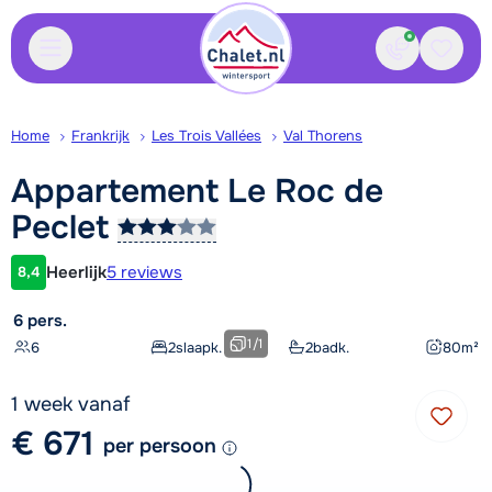
Contact
Bewaa
Home
Frankrijk
Les Trois Vallées
Val Thorens
Appartement Le Roc de
Peclet
Heerlijk
5 reviews
8,4
Klantwaardering
6 pers.
1
/
1
6
2
slaapk.
2
badk.
80
m²
1 week vanaf
€ 671
per persoon