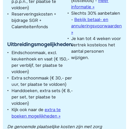
(kosteloos)
-
meer
p.p.p.n., ter plaatse te
informatie »
voldoen)
Slechts 30% aanbetalen
Reserveringskosten +
-
Bekijk betaal- en
bijdrage SGR +
annuleringsvoorwaarden
Calamiteitenfonds
»
Je kan tot 4 weken voor
Uitbreidingsmogelijkheden:
vertrek kosteloos het
aantal personen
Eindschoonmaak, excl.
wijzigen.
keukenhoek en vaat (€ 150,-
per verblijf, ter plaatse te
voldoen)
Extra schoonmaak (€ 30,- per
uur, ter plaatse te voldoen)
Handdoeken, extra sets (€ 8,-
per set, ter plaatse te
voldoen)
Kijk ook naar de
extra te
boeken mogelijkheden »
De genoemde plaatselijke kosten zijn met zorg