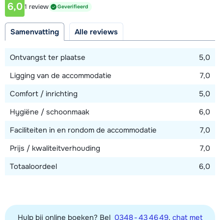
6,0
Hoewel dit appartement over meer slaapplaatsen beschikt,
1 review
Geverifieerd
Afstand tot piste
is de maximale toegestane bezetting 10 personen.
800 meter
Samenvatting
Alle reviews
Afstand tot skilift
800 meter
Ontvangst ter plaatse
5,0
Afstand tot skibushalte
Ligging van de accommodatie
7,0
200 meter
Comfort / inrichting
5,0
Hygiëne / schoonmaak
6,0
Bekijk kaart
Faciliteiten in en rondom de accommodatie
7,0
Prijs / kwaliteitverhouding
7,0
Totaaloordeel
6,0
Hulp bij online boeken? Bel
0348 - 43 46 49
,
chat met