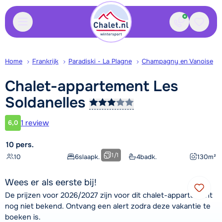
Contact
Bewaa
Home
Frankrijk
Paradiski - La Plagne
Champagny en Vanoise
Chalet-appartement Les
Soldanelles
1 review
6,0
Klantwaardering
10 pers.
1
/
1
10
6
slaapk.
4
badk.
130
m²
Wees er als eerste bij!
De prijzen voor 2026/2027 zijn voor dit chalet-appartement
nog niet bekend. Ontvang een alert zodra deze vakantie te
boeken is.