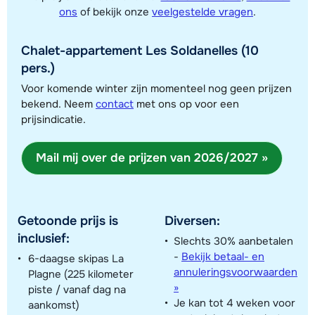
ons
of bekijk onze
veelgestelde vragen
.
Chalet-appartement Les Soldanelles (10
pers.)
Voor komende winter zijn momenteel nog geen prijzen
bekend. Neem
contact
met ons op voor een
Toon alle accommodaties in dit gebied
prijsindicatie.
Deze kaart geeft een indicatie van de ligging van onze accommodaties. De
exacte locatie kan enigszins afwijken.
Mail mij over de prijzen van 2026/2027 »
Getoonde prijs is
Diversen:
inclusief:
Slechts 30% aanbetalen
-
Bekijk betaal- en
6-daagse skipas La
annuleringsvoorwaarden
Plagne (225 kilometer
»
piste / vanaf dag na
Je kan tot 4 weken voor
aankomst)