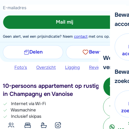
Bewa
Mail mij
acco
Geen alert, wel een prijsindicatie? Neem
contact
met ons op.
Delen
Bewaren
ac
We helpe
verder!
Foto's
Overzicht
Ligging
Reviews
Extra 
Bewa
zoek
Bel 
10-persoons appartement op rustige locatie
in Champagny en Vanoise
Internet via Wi-Fi
Wasmachine
ter
zo
Inclusief skipas