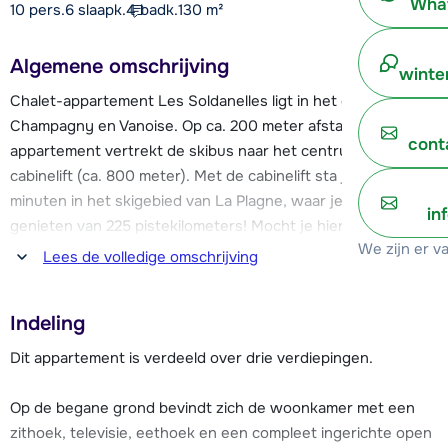
What
10 pers.
6
slaapk.
4 badk.
130
m²
Algemene omschrijving
winte
Chalet-appartement Les Soldanelles ligt in het dorp
Champagny en Vanoise. Op ca. 200 meter afstand van het
cont
appartement vertrekt de skibus naar het centrum en de
cabinelift (ca. 800 meter). Met de cabinelift sta je binnen 8
minuten in het skigebied van La Plagne, waar je kunt
in
genieten van 225 pistekilometers! Mocht je hier niet genoeg
We zijn er v
aan hebben, kun je met de Vanoise Express het dal
Lees de volledige omschrijving
oversteken naar het skigebied van Les Arcs, waar nog eens
ruim 200 km aan pistes te vinden is. Het gebied bij
Indeling
Champagny en Vanoise bestaat voornamelijk uit blauwe en
rode pistes, wat het geschikt maakt voor beginners. Via
Dit appartement is verdeeld over drie verdiepingen.
twee rode pistes kun je terug skiën naar het dorp.
Op de begane grond bevindt zich de woonkamer met een
Faciliteiten als een skischool, sportwinkels met skiverhuur,
zithoek, televisie, eethoek en een compleet ingerichte open