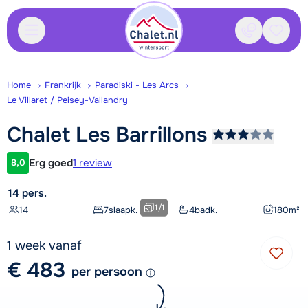
Contact
Bewaa
Home
Frankrijk
Paradiski - Les Arcs
Le Villaret / Peisey-Vallandry
Chalet Les
Barrillons
Erg goed
1 review
8,0
Klantwaardering
14 pers.
1
/
1
14
7
slaapk.
4
badk.
180
m²
1 week vanaf
€ 483
per persoon