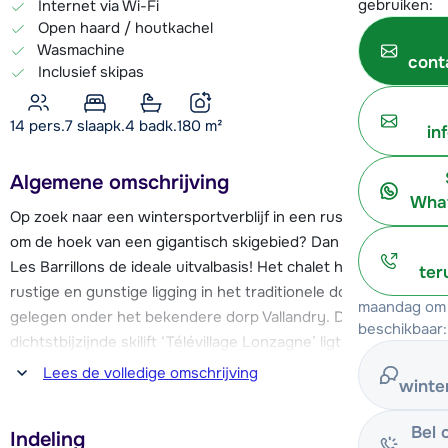
gebruiken:
Internet via Wi-Fi
Open haard / houtkachel
Wasmachine
cont
Inclusief skipas
14 pers.
7
slaapk.
4 badk.
180
m²
in
Algemene omschrijving
What
Op zoek naar een wintersportverblijf in een rustig dorp maar
om de hoek van een gigantisch skigebied? Dan vormt chalet
Les Barrillons de ideale uitvalbasis! Het chalet heeft een
ter
rustige en gunstige ligging in het traditionele dorp Le Villaret
maandag om 
gelegen onder het bekendere dorp Vallandry. De
beschikbaar:
dichtstbijzijnde skilift ‘Télévillage Lonzagne’ ligt op ca. 350
meter. Deze cabinelift brengt je naar Peisey-Vallandry, vanaf
Lees de volledige omschrijving
winte
hier kun je verder het skigebied van Les Arcs in of je kunt er
voor kiezen om de ‘Vanoise-Express' naar het veelzijdige
Bel 
Indeling
skigebied van La Plagne nemen. Les Arcs, La Plagne en