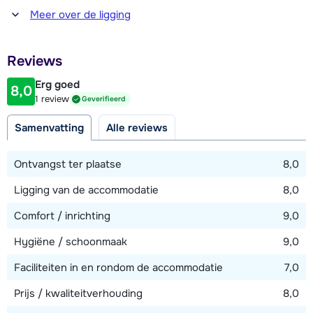
Afstand tot winkel(s)
Meer over de ligging
700 - 900 meter
Afstand tot restaurant of bar
Reviews
700 - 900 meter
Erg goed
8,0
Afstand tot piste
1 review
Geverifieerd
1000 meter (via skilift)
Samenvatting
Alle reviews
Afstand tot skilift
350 meter (Télévillage skilift Lonzagne)
Ontvangst ter plaatse
8,0
Afstand tot skibushalte
Ligging van de accommodatie
8,0
400 meter
Comfort / inrichting
9,0
Hygiëne / schoonmaak
9,0
Bekijk kaart
Faciliteiten in en rondom de accommodatie
7,0
Prijs / kwaliteitverhouding
8,0