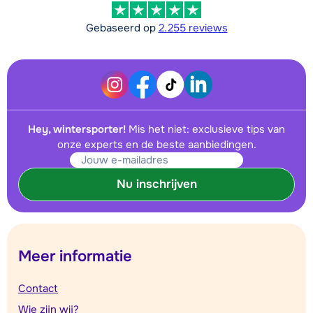
Gebaseerd op
2.255 reviews
Hey, wintersporter!
Mis het niet: exclusieve tips van
onze experts en de beste aanbiedingen.
Nu inschrijven
Meer informatie
Contact
Wie zijn wij?