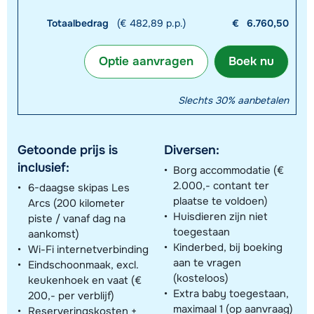
Totaalbedrag
(€ 482,89 p.p.)
€
6.760,50
Optie aanvragen
Boek nu
Slechts 30% aanbetalen
Getoonde prijs is
Diversen:
inclusief:
Borg accommodatie (€
2.000,- contant ter
6-daagse skipas Les
plaatse te voldoen)
Arcs (200 kilometer
Huisdieren zijn niet
piste / vanaf dag na
toegestaan
aankomst)
Kinderbed, bij boeking
Wi-Fi internetverbinding
aan te vragen
Eindschoonmaak, excl.
(kosteloos)
keukenhoek en vaat (€
Extra baby toegestaan,
200,- per verblijf)
maximaal 1 (op aanvraag)
Reserveringskosten +