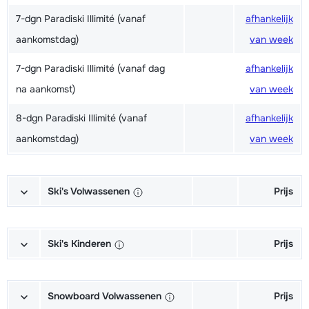
7-dgn Paradiski Illimité (vanaf
afhankelijk
aankomstdag)
van week
7-dgn Paradiski Illimité (vanaf dag
afhankelijk
na aankomst)
van week
8-dgn Paradiski Illimité (vanaf
afhankelijk
aankomstdag)
van week
Ski's Volwassenen
Prijs
Excellent (Excellence) Ski's +
afhankelijk
Schoenen + Stokken (6/7 dagen)
van week
Ski's Kinderen
Prijs
Excellent (Excellence) Ski's +
afhankelijk
Kampioen (Champion) Ski's +
afhankelijk
Stokken (6/7 dagen)
van week
Schoenen + Stokken (6/7 dagen)
van week
Snowboard Volwassenen
Prijs