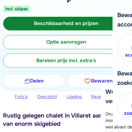
Incl. skipas
Bewa
Beschikbaarheid en prijzen
acco
Optie aanvragen
ac
Bereken prijs incl. extra's
Bewa
Delen
Bewaren
zoek
We helpe
Foto's
Overzicht
Ligging
Reviews
Beschi
verder!
zo
Onze klanten
Rustig gelegen chalet in Villaret aan de rand
moment hela
van enorm skigebied
wel alvast d