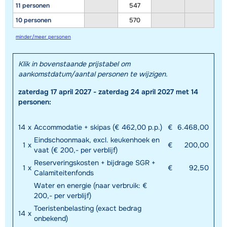
11 personen
547
10 personen
570
minder/meer personen
Klik in bovenstaande prijstabel om
aankomstdatum/aantal personen te wijzigen.
zaterdag 17 april 2027 - zaterdag 24 april 2027 met 14
personen:
14
x
Accommodatie + skipas (€ 462,00 p.p.)
€
6.468,00
Eindschoonmaak, excl. keukenhoek en
1
x
€
200,00
vaat (€ 200,- per verblijf)
Reserveringskosten + bijdrage SGR +
1
x
€
92,50
Calamiteitenfonds
Water en energie (naar verbruik: €
200,- per verblijf)
Toeristenbelasting (exact bedrag
14
x
onbekend)