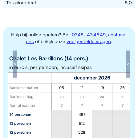
Totaaloordeel
8,0
Hulp bij online boeken? Bel
0348 - 43 46 49
,
chat met
ons
of bekijk onze
veelgestelde vragen
.
Chalet Les Barrillons (14 pers.)
in euro's, per persoon, inclusief skipas
december 2026
Toon alle accommodaties in dit gebied
Aankomstdatum
05
12
19
26
Deze kaart geeft een indicatie van de ligging van onze accommodaties. De
Aankomstdag
za
za
za
za
exacte locatie kan enigszins afwijken.
Aantal nachten
7
7
7
7
14 personen
497
13 personen
512
12 personen
528