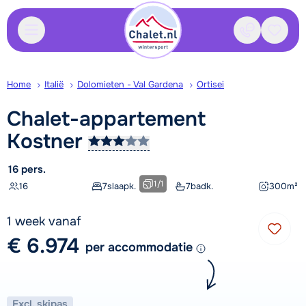
Contact
Bewaa
Home
Italië
Dolomieten - Val Gardena
Ortisei
Chalet-appartement
Kostner
16 pers.
1
/
1
16
7
slaapk.
7
badk.
300
m²
1 week vanaf
€ 6.974
per accommodatie
Excl. skipas