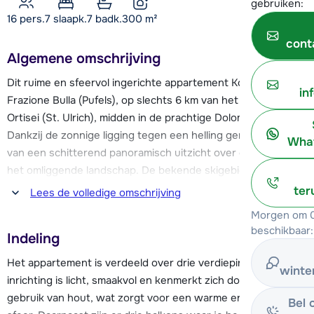
gebruiken:
16 pers.
7
slaapk.
7 badk.
300
m²
cont
Algemene omschrijving
Dit ruime en sfeervol ingerichte appartement Kostner ligt in
in
Frazione Bulla (Pufels), op slechts 6 km van het gezellige
Ortisei (St. Ulrich), midden in de prachtige Dolomieten.
Dankzij de zonnige ligging tegen een helling geniet je hier
What
van een schitterend panoramisch uitzicht over de bergen en
het omliggende landschap. De bekende skigebieden Val
Gardena en Seiser Alm (Alpe di Siusi) liggen op 6 km. Val
ter
Lees de volledige omschrijving
Gardena maakt deel uit van de indrukwekkende Sella Ronda,
Morgen om 0
een skitocht die door drie andere skigebieden leidt. De
beschikbaar:
Indeling
skibus stopt al op 50 meter van de accommodatie (in de
winter ca. 1x p/u).
Het appartement is verdeeld over drie verdiepingen. De
winte
inrichting is licht, smaakvol en kenmerkt zich door veel
In het gehuchtje Bulla zijn enkele (hotel)restaurants en voor
gebruik van hout, wat zorgt voor een warme en gezellige
Bel 
andere voorzieningen zoals de supermarkt, skiverhuur en