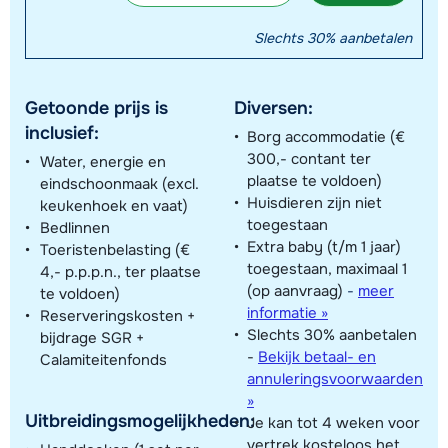
Slechts 30% aanbetalen
Getoonde prijs is
Diversen:
inclusief:
Borg accommodatie (€
300,- contant ter
Water, energie en
plaatse te voldoen)
eindschoonmaak (excl.
Huisdieren zijn niet
keukenhoek en vaat)
toegestaan
Bedlinnen
Extra baby (t/m 1 jaar)
Toeristenbelasting (€
toegestaan, maximaal 1
4,- p.p.p.n., ter plaatse
(op aanvraag)
-
meer
te voldoen)
informatie »
Reserveringskosten +
Slechts 30% aanbetalen
bijdrage SGR +
-
Bekijk betaal- en
Calamiteitenfonds
annuleringsvoorwaarden
»
Uitbreidingsmogelijkheden:
Je kan tot 4 weken voor
vertrek kosteloos het