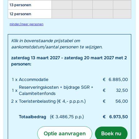
13 personen
12 personen
minder/meer personen
Toon alle accommodaties in dit gebied
Klik in bovenstaande prijstabel om
Deze kaart geeft een indicatie van de ligging van onze accommodaties. De
aankomstdatum/aantal personen te wijzigen.
exacte locatie kan enigszins afwijken.
zaterdag 13 maart 2027 - zaterdag 20 maart 2027 met 2
personen:
1
x
Accommodatie
€
6.885,00
Reserveringskosten + bijdrage SGR +
1
x
€
32,50
Calamiteitenfonds
2
x
Toeristenbelasting (€ 4,- p.p.p.n.)
€
56,00
Totaalbedrag
(€ 3.486,75 p.p.)
€
6.973,50
Optie aanvragen
Boek nu