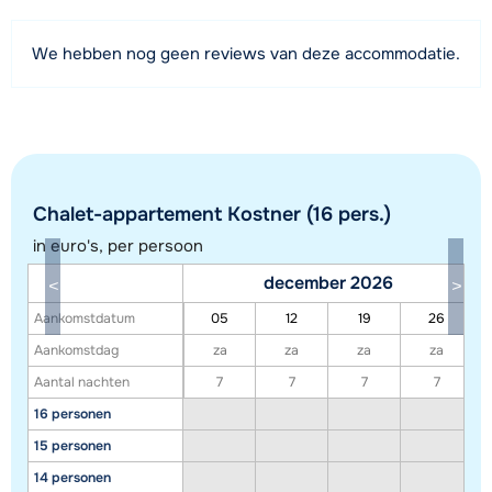
Afstand tot piste
We hebben nog geen reviews van deze accommodatie.
6 kilometer
Afstand tot skilift
6 kilometer
Bekijk kaart
Chalet-appartement Kostner (16 pers.)
in euro's, per persoon
december 2026
Aankomstdatum
05
12
19
26
Aankomstdag
za
za
za
za
Aantal nachten
7
7
7
7
16 personen
15 personen
14 personen