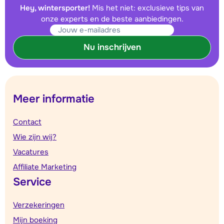
Hey, wintersporter!
Mis het niet: exclusieve tips van
onze experts en de beste aanbiedingen.
Nu inschrijven
Meer informatie
Contact
Wie zijn wij?
Vacatures
Affiliate Marketing
Service
Verzekeringen
Mijn boeking