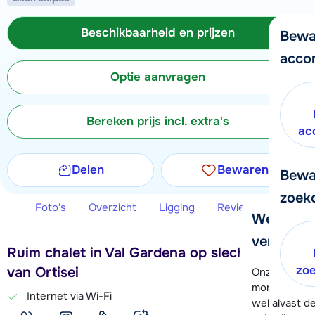
Beschikbaarheid en prijzen
Bewa
acco
Optie aanvragen
Bereken prijs incl. extra's
ac
Delen
Bewaren
Bewa
zoek
Foto's
Overzicht
Ligging
Reviews
Beschi
We helpe
verder!
Ruim chalet in Val Gardena op slechts 6 km
zo
van Ortisei
Onze klanten
moment hela
Internet via Wi-Fi
wel alvast d