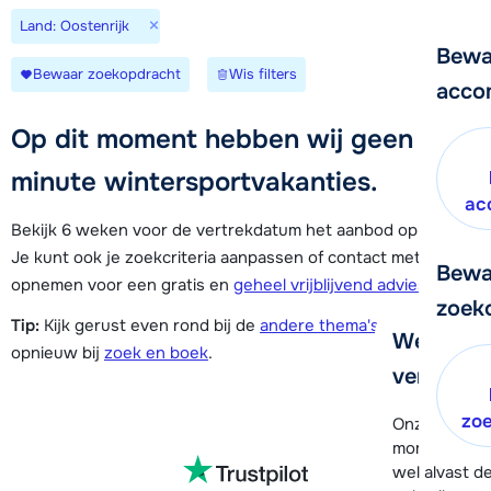
×
Land: Oostenrijk
Bewa
Bewaar zoekopdracht
Wis filters
acco
Op dit moment hebben wij geen last-
minute wintersportvakanties.
ac
Bekijk 6 weken voor de vertrekdatum het aanbod opnieuw.
Je kunt ook je zoekcriteria aanpassen of contact met ons
Bewa
opnemen voor een gratis en
geheel vrijblijvend advies
.
zoek
Tip:
Kijk gerust even rond bij de
andere thema's
of start
We helpe
opnieuw bij
zoek en boek
.
verder!
zo
Onze klanten
moment hela
wel alvast d