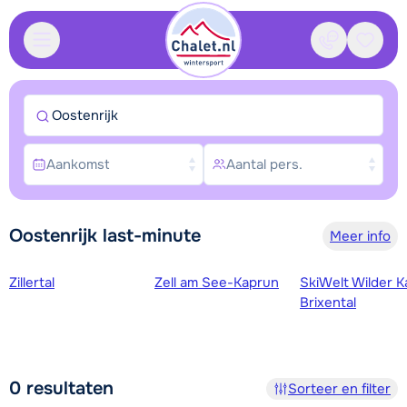
Contact
Bewaa
Oostenrijk
Aankomst
Aantal pers.
Oostenrijk last-minute
Meer info
Skigebieden
Zillertal
Zell am See-Kaprun
SkiWelt Wilder K
Brixental
0
resultaten
Sorteer en filter