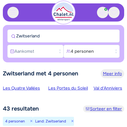
Contact
Bewaa
Zwitserland
Aankomst
4 personen
Zwitserland met 4 personen
Meer info
Skigebieden
Les Quatre Vallées
Les Portes du Soleil
Val d'Anniviers
43
resultaten
Sorteer en filter
×
×
4 personen
Land: Zwitserland