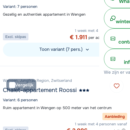
What
Variant: 7 personen
Gezellig en authentiek appartement in Wengen
winte
Aanbieding
1 week met 4 personen vanaf
€ 1.911
Excl. skipas
per accommodatie
cont
Toon variant (7 pers.)
Bekijk accommodatie
in
We zijn er v
Wengen, Jungfrau Region, Zwitserland
Vergelijk
Chalet-appartement Roossi
Variant: 6 personen
Ruim appartement in Wengen op 500 meter van het centrum
Aanbieding
1 week met 4 personen vanaf