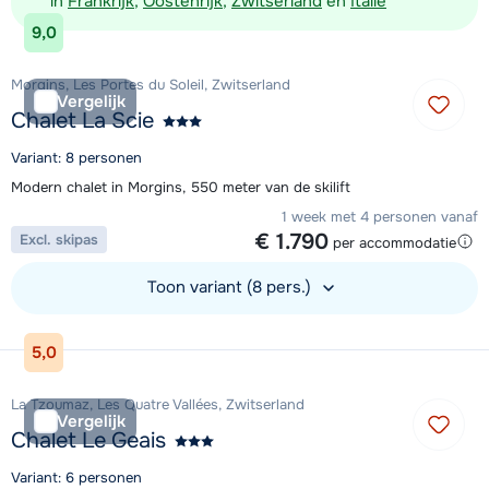
in
Frankrijk
,
Oostenrijk
,
Zwitserland
en
Italië
9,0
Morgins, Les Portes du Soleil, Zwitserland
Vergelijk
Chalet La Scie
Variant: 8 personen
Modern chalet in Morgins, 550 meter van de skilift
1 week met 4 personen vanaf
€ 1.790
Excl. skipas
per accommodatie
Toon variant (8 pers.)
Bekijk accommodatie
5,0
La Tzoumaz, Les Quatre Vallées, Zwitserland
Vergelijk
Chalet Le Geais
Variant: 6 personen