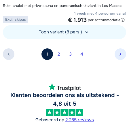
Ruim chalet met privé-sauna en panoramisch uitzicht in Les Masses
1 week met 4 personen vanaf
€ 1.913
Excl. skipas
per accommodatie
Toon variant (8 pers.)
Bekijk accommodatie
1
2
3
4
Vol
Klanten beoordelen ons als uitstekend -
4,8 uit 5
Gebaseerd op
2.255 reviews