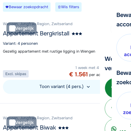
Bewaar zoekopdracht
Wis filters
Bewa
acco
Wengen, Jungfrau Region, Zwitserland
Vergelijk
Appartement Bergkristall
Variant: 4 personen
Gezellig appartement met rustige ligging in Wengen
ac
We helpe
Aanbieding
verder!
1 week met 4 personen vanaf
Bewa
€ 1.561
Excl. skipas
per accommodatie
zoek
Bel 
Toon variant (4 pers.)
Bekijk accommodatie
ter
zo
Wengen, Jungfrau Region, Zwitserland
Vergelijk
Appartement Biwak