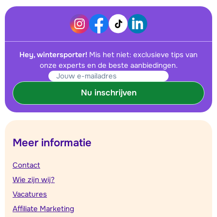
Hey, wintersporter!
Mis het niet: exclusieve tips van
onze experts en de beste aanbiedingen.
Nu inschrijven
Meer informatie
Contact
Wie zijn wij?
Vacatures
Affiliate Marketing