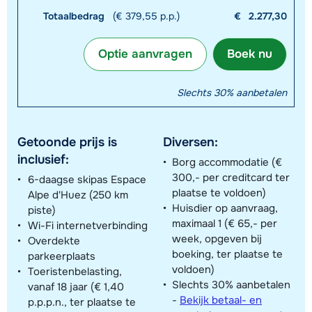
Totaalbedrag
(€ 379,55 p.p.)
€
2.277,30
Optie aanvragen
Boek nu
Slechts 30% aanbetalen
Getoonde prijs is
Diversen:
inclusief:
Borg accommodatie (€
300,- per creditcard ter
6-daagse skipas Espace
plaatse te voldoen)
Alpe d'Huez (250 km
Huisdier op aanvraag,
piste)
maximaal 1 (€ 65,- per
Wi-Fi internetverbinding
week, opgeven bij
Overdekte
boeking, ter plaatse te
parkeerplaats
voldoen)
Toeristenbelasting,
Slechts 30% aanbetalen
vanaf 18 jaar (€ 1,40
-
Bekijk betaal- en
p.p.p.n., ter plaatse te