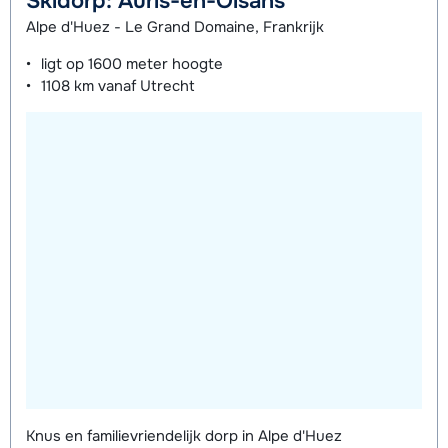
Skidorp: Auris-en-Oisans
Zilver (Evolution) Ski's + Stokken (8
Alpe d'Huez - Le Grand Domaine, Frankrijk
afhankelijk
Mini Kid Ski's + Stokken + Schoenen
afhankelijk
dagen)
van week
(8 dagen)
van week
ligt op
1600 meter
hoogte
1108 km
vanaf Utrecht
Zilver (Evolution) Schoenen (8
afhankelijk
Mini Kid Ski's + Stokken (8 dagen)
afhankelijk
dagen)
van week
van week
Mini Kid Schoenen (8 dagen)
afhankelijk
van week
Knus en familievriendelijk dorp in Alpe d'Huez