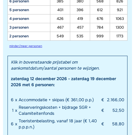
6 personen
385
380
568
826
5 personen
401
396
612
921
4 personen
426
419
676
1063
3 personen
467
457
784
1300
2 personen
549
535
999
1773
minder/meer personen
Klik in bovenstaande prijstabel om
aankomstdatum/aantal personen te wijzigen.
zaterdag 12 december 2026 - zaterdag 19 december
2026 met 6 personen:
6
x
Accommodatie + skipas (€ 361,00 p.p.)
€
2.166,00
Reserveringskosten + bijdrage SGR +
1
x
€
52,50
Calamiteitenfonds
Toeristenbelasting, vanaf 18 jaar (€ 1,40
6
x
€
58,80
p.p.p.n.)