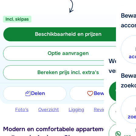
Bewa
Incl. skipas
acco
Beschikbaarheid en prijzen
Optie aanvragen
ac
We helpe
verder!
Bereken prijs incl. extra's
Bewa
zoek
Bel 
Delen
Bewaren
Foto's
Overzicht
Ligging
Reviews
Beschi
ter
zo
Modern en comfortabele appartementen met