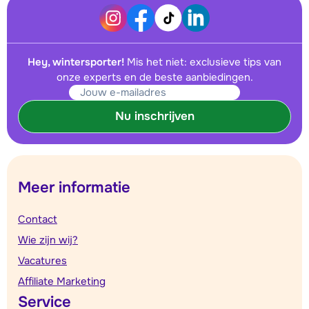
Hey, wintersporter!
Mis het niet: exclusieve tips van
onze experts en de beste aanbiedingen.
Nu inschrijven
Meer informatie
Contact
Wie zijn wij?
Vacatures
Affiliate Marketing
Service