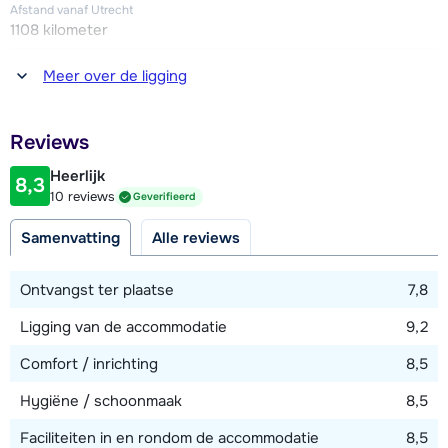
Afstand vanaf Utrecht
1108 kilometer
Afstand tot winkel(s)
Meer over de ligging
450 meter
Afstand tot restaurant of bar
Reviews
60 meter
Heerlijk
8,3
Afstand tot piste
10 reviews
Geverifieerd
130 meter
Samenvatting
Alle reviews
Afstand tot skilift
130 meter
Ontvangst ter plaatse
7,8
Ligging van de accommodatie
9,2
Bekijk kaart
Comfort / inrichting
8,5
Hygiëne / schoonmaak
8,5
Faciliteiten in en rondom de accommodatie
8,5