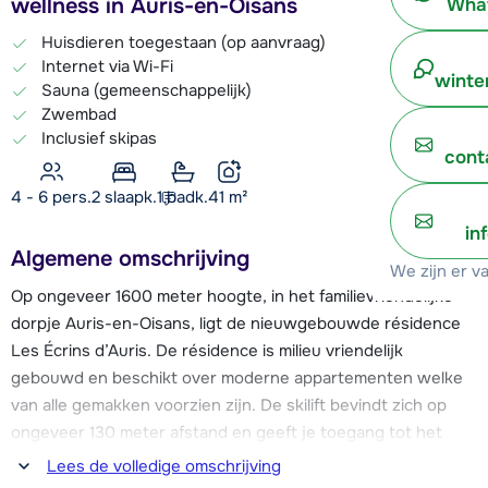
wellness in Auris-en-Oisans
What
Huisdieren toegestaan (op aanvraag)
Internet via Wi-Fi
winte
Sauna (gemeenschappelijk)
Zwembad
Inclusief skipas
cont
4 - 6 pers.
2
slaapk.
1 badk.
41
m²
in
Algemene omschrijving
We zijn er v
Op ongeveer 1600 meter hoogte, in het familievriendelijke
dorpje Auris-en-Oisans, ligt de nieuwgebouwde résidence
Les Écrins d’Auris. De résidence is milieu vriendelijk
gebouwd en beschikt over moderne appartementen welke
van alle gemakken voorzien zijn. De skilift bevindt zich op
ongeveer 130 meter afstand en geeft je toegang tot het
spectaculaire skigebied van Alpe d'Huez met maar liefst 250
Lees de volledige omschrijving
kilometer piste. Na een lange dag kun je heerlijk ontspannen