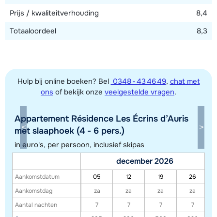
Prijs / kwaliteitverhouding
8,4
Totaaloordeel
8,3
Hulp bij online boeken? Bel
0348 - 43 46 49
,
chat met
ons
of bekijk onze
veelgestelde vragen
.
Appartement Résidence Les Écrins d’Auris
Toon alle accommodaties in dit gebied
met slaaphoek (4 - 6 pers.)
Deze kaart geeft een indicatie van de ligging van onze accommodaties. De
in euro's, per persoon, inclusief skipas
exacte locatie kan enigszins afwijken.
december 2026
Aankomstdatum
05
12
19
26
Aankomstdag
za
za
za
za
Aantal nachten
7
7
7
7