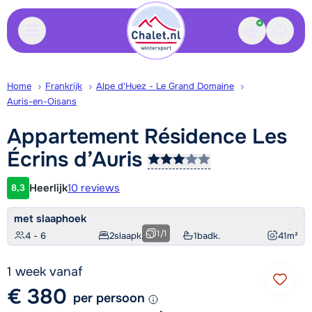
Contact
Bewaa
Home
Frankrijk
Alpe d'Huez - Le Grand Domaine
Auris-en-Oisans
Appartement Résidence Les
Écrins
d’Auris
Heerlijk
10 reviews
8,3
Klantwaardering
met slaaphoek
1
/
1
4 - 6
2
slaapk.
1
badk.
41
m²
1 week vanaf
€ 380
per persoon