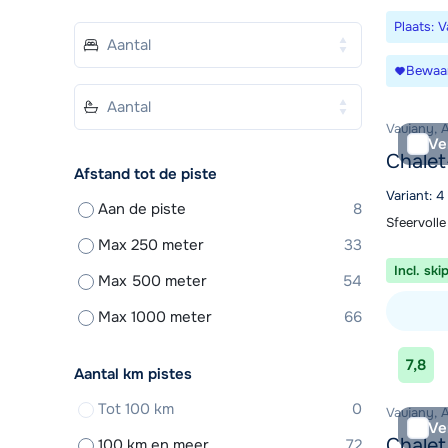
Plaats: 
Bewaa
Vaujany, 
Ve
Chalet
Afstand tot de piste
Variant: 4
Aan de piste
8
Sfeervolle
Max 250 meter
33
Incl. ski
Max 500 meter
54
Max 1000 meter
66
Bekijk ac
7,8
Aantal km pistes
Tot 100 km
0
Vaujany, 
Ve
Chalet
100 km en meer
72