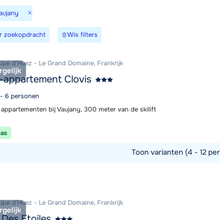
×
Vaujany
Morgen o
r zoekopdracht
Wis filters
Alpe d'Huez - Le Grand Domaine, Frankrijk
rgelijk
-appartement Clovis
 - 6 personen
 appartementen bij Vaujany, 300 meter van de skilift
pas
Toon varianten (4 - 12 per
commodatie
Alpe d'Huez - Le Grand Domaine, Frankrijk
rgelijk
 Des Etoiles