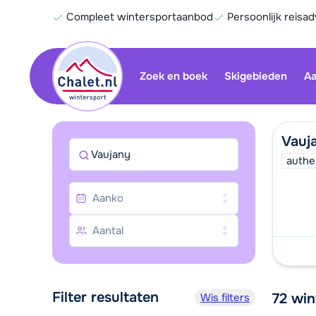
Compleet wintersportaanbod
Persoonlijk reisad
Zoek en boek
Skigebieden
Aa
Vauj
Vaujany
authe
Filter resultaten
72
win
Wis filters