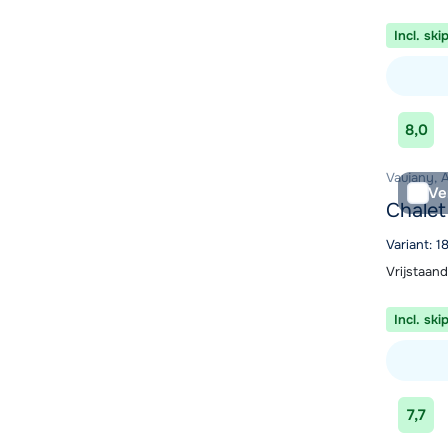
Incl. ski
Bekijk ac
8,0
Vaujany, 
Ve
Chalet
Variant: 1
Vrijstaand
Incl. ski
Bekijk ac
7,7