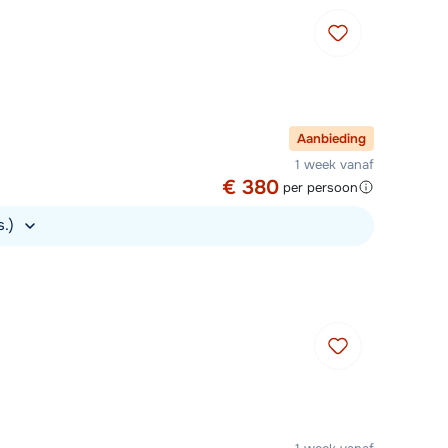
Aanbieding
1 week vanaf
€ 380
per persoon
s.)