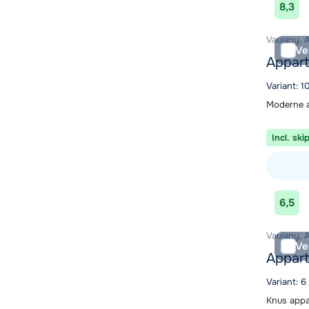
8,3
Vaujany, 
Ve
Appart
Variant: 
Moderne a
Incl. ski
Bekijk ac
6,5
Vaujany, 
Ve
Appart
Variant: 6
Knus appa