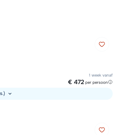
Plan een terugbelverzoek
m 09:00 uur weer beschikbaar:
Chat met wintersportspecialist
Bel ons via 0348 - 43 46 49
1 week vanaf
€ 472
per persoon
s.)