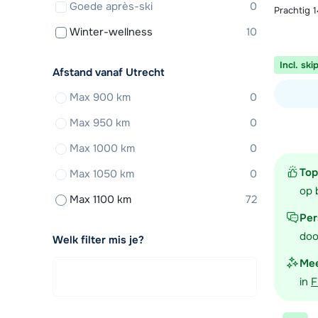
Goede après-ski
0
Prachtig 
Winter-wellness
10
Incl. ski
Afstand vanaf Utrecht
Max 900 km
0
Bekijk ac
Max 950 km
0
Max 1000 km
0
Top
Max 1050 km
0
op 
Max 1100 km
72
Per
doo
Welk filter mis je?
Mee
in
F