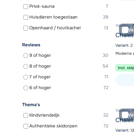
Privé-sauna
7
Bekijk ac
Huisdieren toegestaan
39
Vaujany, 
Openhaard / houtkachel
13
Ve
Chalet
Reviews
Variant: 2
Moderne a
9 of hoger
30
8 of hoger
54
Incl. ski
7 of hoger
71
6 of hoger
72
Bekijk ac
Thema's
Vaujany, 
Ve
Kindvriendelijk
32
Chalet
Authentieke skidorpen
72
Variant: 1