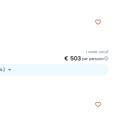
1 week vanaf
€ 503
per persoon
s.)