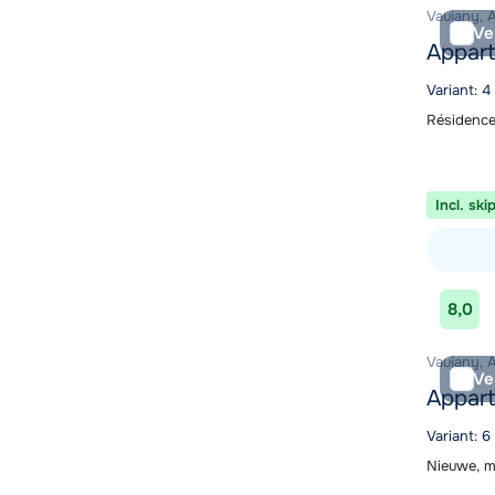
Vaujany, 
Ve
Appart
Variant: 4
Résidence
Incl. ski
Bekijk ac
8,0
Vaujany, 
Ve
Appart
Variant: 
Nieuwe, m