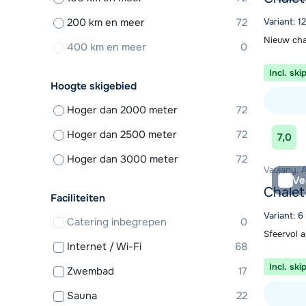
200 km en meer
72
Variant: 
Nieuw cha
400 km en meer
0
Incl. ski
Hoogte skigebied
Hoger dan 2000 meter
72
Bekijk ac
Hoger dan 2500 meter
72
7,0
Hoger dan 3000 meter
72
Vaujany, 
Ve
Chalet
Faciliteiten
Variant: 
Catering inbegrepen
0
Sfeervol 
Internet / Wi-Fi
68
Incl. ski
Zwembad
17
Sauna
22