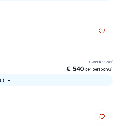
1 week vanaf
€ 540
per persoon
s.)