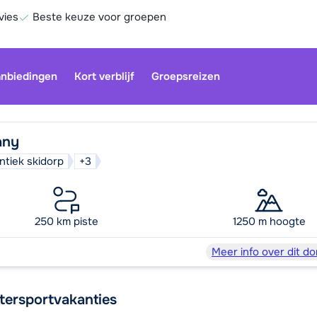
vies
Beste keuze voor groepen
nbiedingen
Kort verblijf
Groepsreizen
any
ntiek skidorp
+3
Onze klan
gesloten.
gebruiken
250 km piste
1250 m hoogte
Be
Meer info over dit do
tersportvakanties