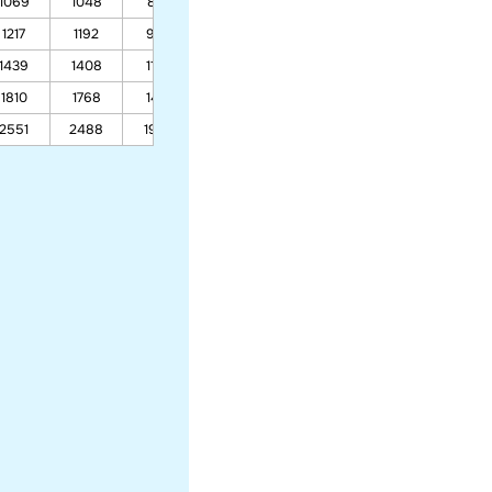
1069
1048
879
601
587
536
557
1217
1192
990
666
641
580
614
1439
1408
1155
764
722
645
699
1810
1768
1431
927
857
755
840
2551
2488
1983
1253
1126
973
1123