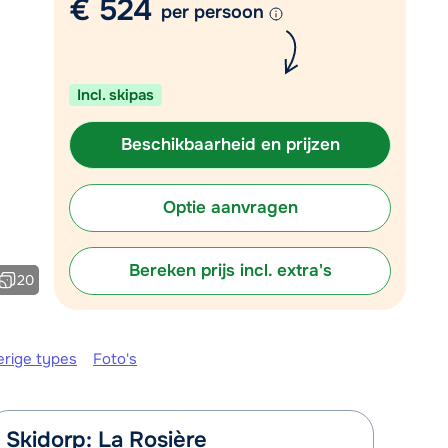
€ 524
per persoon
Plan een terugbelverzoek
m 09:00 uur weer beschikbaar:
Incl. skipas
Chat met wintersportspecialist
Bel ons via 0348 - 43 46 49
Beschikbaarheid en prijzen
Optie aanvragen
Bereken prijs incl. extra's
20
erige types
Foto's
Skidorp: La Rosière