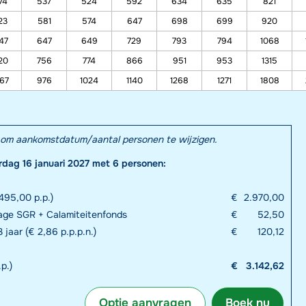
74
537
524
592
634
635
821
23
581
574
647
698
699
920
47
647
649
729
793
794
1068
20
756
774
866
951
953
1315
67
976
1024
1140
1268
1271
1808
el om aankomstdatum/aantal personen te wijzigen.
erdag 16 januari 2027 met 6 personen:
495,00 p.p.)
€
2.970,00
rage SGR + Calamiteitenfonds
€
52,50
 jaar (€ 2,86 p.p.p.n.)
€
120,12
p.)
€
3.142,62
Optie aanvragen
Boek nu