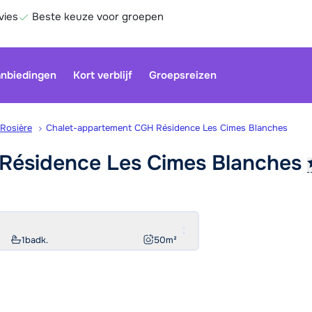
vies
Beste keuze voor groepen
nbiedingen
Kort verblijf
Groepsreizen
 Rosière
Chalet-appartement CGH Résidence Les Cimes Blanches
Résidence Les Cimes
Blanches
Onze klan
gesloten.
gebruiken
Be
1
badk.
50
m²