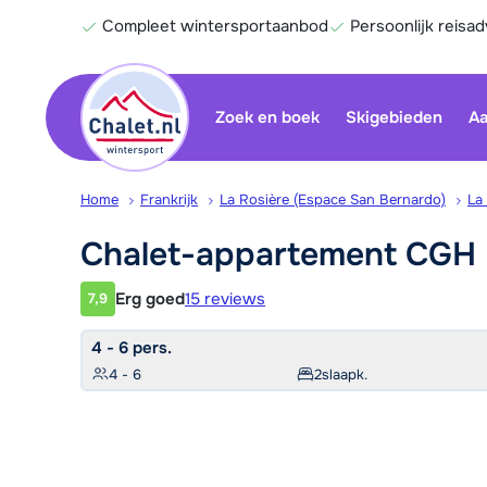
Compleet wintersportaanbod
Persoonlijk reisad
Zoek en boek
Skigebieden
Aa
Home
Frankrijk
La Rosière (Espace San Bernardo)
La
Chalet-appartement CGH 
Erg goed
15 reviews
7,9
Klantwaardering
4 - 6 pers.
4 - 6
2
slaapk.