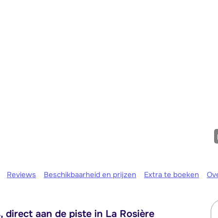
Morgen o
Reviews
Beschikbaarheid en prijzen
Extra te boeken
Ov
direct aan de piste in La Rosière