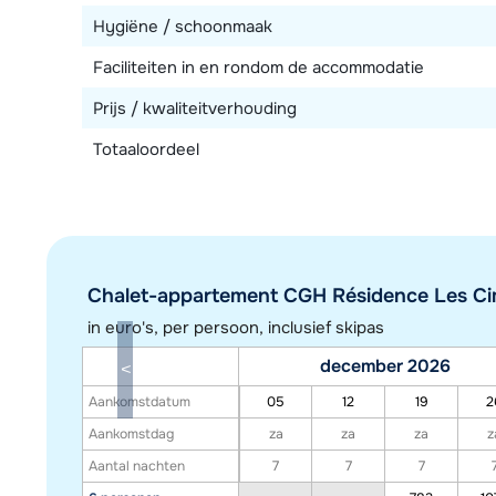
Hygiëne / schoonmaak
Faciliteiten in en rondom de accommodatie
Prijs / kwaliteitverhouding
Totaaloordeel
Chalet-appartement CGH Résidence Les Cime
in euro's, per persoon, inclusief skipas
december 2026
Aankomstdatum
05
12
19
2
Aankomstdag
za
za
za
z
Aantal nachten
7
7
7