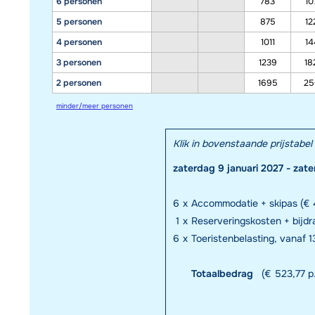
6 personen
783
10
5 personen
875
12
4 personen
1011
14
3 personen
1239
18
2 personen
1695
25
minder/meer personen
Klik in bovenstaande prijstab
zaterdag 9 januari 2027 - zat
6
x
Accommodatie + skipas (€ 
1
x
Reserveringskosten + bijd
6
x
Toeristenbelasting, vanaf 13
Totaalbedrag
(€ 523,77 p.