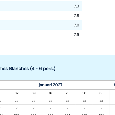
7,3
7,8
7,8
7,9
s Blanches (4 - 6 pers.)
januari 2027
6
02
09
16
23
30
06
a
za
za
za
za
za
za
7
7
7
7
7
7
7