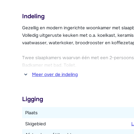
sauna, Turks stoombad, whirlpool en fitnessruimte (gr
allerlei behandelingen ondergaan zoals massages, en
Indeling
lichaamsbehandelingen. In de résidence bevindt zich 
een maximale hoogte van 2.10 meter (op aanvraag, te
Gezellig en modern ingerichte woonkamer met slaapba
Volledig uitgeruste keuken met o.a. koelkast, keram
Elk appartement beschikt over Wi-Fi internetverbin
vaatwasser, waterkoker, broodrooster en koffiezetap
skiberging met schoenendrogers. Broodjesservice is t
Twee slaapkamers waarvan één met een 2-persoons
Badkamer met bad. Toilet.
Meer over de indeling
Dit type appartement kan over twee verdiepingen ver
Ligging
Plaats
Skigebied
L