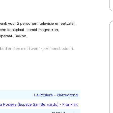
atis te gebruiken). Tegen betaling kun je er
 speciale gezichts- en
een skiwinkel. Er is een parkeergarage met
gen betaling).
nk voor 2 personen, televisie en eettafel.
ische kookplaat, combi-magnetron,
ding (één code per appartement) en een
paraat. Balkon.
e regelen via de receptie.
bed en één met twee 1-persoonsbedden.
deeld zijn.
La Rosière
-
Plattegrond
a Rosière (Espace San Bernardo) - Frankrijk