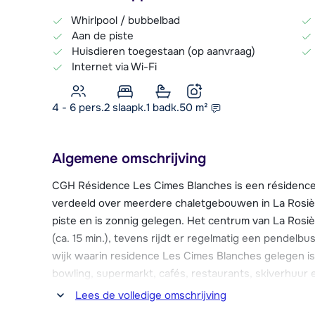
Whirlpool / bubbelbad
Aan de piste
Huisdieren toegestaan (op aanvraag)
Internet via Wi-Fi
4 - 6 pers.
2
slaapk.
1 badk.
50
m²
Algemene omschrijving
CGH Résidence Les Cimes Blanches is een résidence
verdeeld over meerdere chaletgebouwen in La Rosière
piste en is zonnig gelegen. Het centrum van La Rosiè
(ca. 15 min.), tevens rijdt er regelmatig een pendelbu
wijk waarin residence Les Cimes Blanches gelegen is, 
bowling, supermarkt, cafés, restaurants, skiverhuur 
Lees de volledige omschrijving
De résidence beschikt over diverse luxe faciliteite