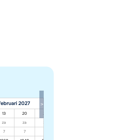
februari 2027
maart 2027
13
20
27
06
13
20
27
za
za
za
za
za
za
za
7
7
7
7
7
7
7