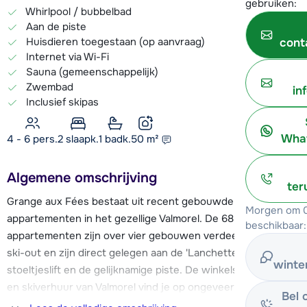
gebruiken:
Whirlpool / bubbelbad
Aan de piste
Huisdieren toegestaan (op aanvraag)
cont
Internet via Wi-Fi
Sauna (gemeenschappelijk)
Zwembad
in
Inclusief skipas
What
4 - 6 pers.
2
slaapk.
1 badk.
50
m²
Algemene omschrijving
ter
Grange aux Fées bestaat uit recent gebouwde
Morgen om 0
appartementen in het gezellige Valmorel. De 68
beschikbaar:
appartementen zijn over vier gebouwen verdeeld, ski-in en
ski-out en zijn direct gelegen aan de 'Lanchettes'
winte
stoeltjeslift en de gelijknamige piste. De winkels, restaurants
en skiverhuur van Valmorel vind je op ongeveer 800 meter
Bel 
afstand.