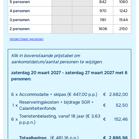
5 personen
842
1060
4 personen
970
1242
3 personen
1181
1544
2 personen
1606
2150
minder/meer personen
Klik in bovenstaande prijstabel om
aankomstdatum/aantal personen te wijzigen.
zaterdag 20 maart 2027 - zaterdag 27 maart 2027 met 6
personen:
6
x
Accommodatie + skipas (€ 447,00 p.p.)
€
2.682,00
Reserveringskosten + bijdrage SGR +
1
x
€
52,50
Calamiteitenfonds
Toeristenbelasting, vanaf 18 jaar (€ 3,63
6
x
€
152,46
p.p.p.n.)
Totaalbedrag
(€ 481,16 p.p.)
€
2.886,96