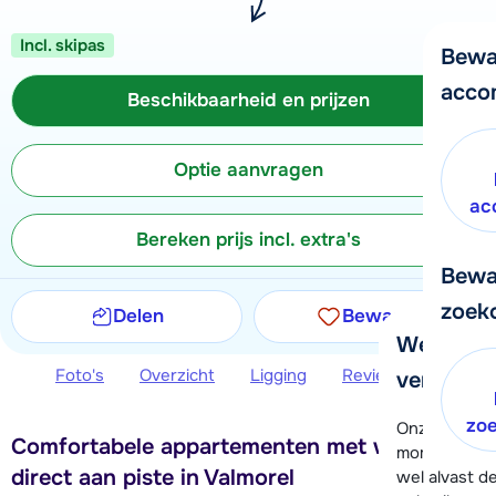
Incl. skipas
Bewa
acco
Beschikbaarheid en prijzen
Optie aanvragen
ac
Bereken prijs incl. extra's
Bewa
zoek
Delen
Bewaren
We helpe
Foto's
Overzicht
Ligging
Reviews
Beschi
verder!
zo
Onze klanten
Comfortabele appartementen met wellness
moment hela
direct aan piste in Valmorel
wel alvast d