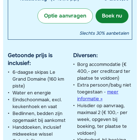
Optie aanvragen
Boek nu
Slechts 30% aanbetalen
Getoonde prijs is
Diversen:
inclusief:
Borg accommodatie (€
400,- per creditcard ter
6-daagse skipas Le
plaatse te voldoen)
Grand Domaine (160 km
Extra persoon/baby niet
piste)
toegestaan
-
meer
Water en energie
informatie »
Eindschoonmaak, excl.
Huisdier op aanvraag,
keukenhoek en vaat
maximaal 2 (€ 100,- per
Bedlinnen, bedden zijn
week, opgeven bij
opgemaakt bij aankomst
boeking, ter plaatse te
Handdoeken, inclusief
voldoen)
midweekse wissel
Kinderbed, bij boeking