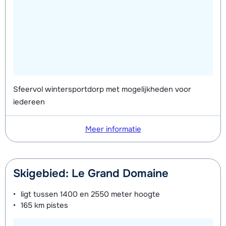
Zilver (Evolution) Schoenen (8
afhankelijk
Mini Kid Ski's + Stokken (8 dagen)
afhankelijk
dagen)
van week
van week
Mini Kid Schoenen (8 dagen)
afhankelijk
van week
Sfeervol wintersportdorp met mogelijkheden voor
iedereen
Meer informatie
Skigebied: Le Grand Domaine
ligt tussen
1400 en 2550 meter
hoogte
165 km
pistes