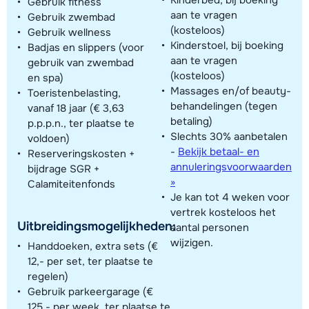
Gebruik fitness
aan te vragen
Gebruik zwembad
(kosteloos)
Gebruik wellness
Kinderstoel, bij boeking
Badjas en slippers (voor
aan te vragen
gebruik van zwembad
(kosteloos)
en spa)
Massages en/of beauty-
Toeristenbelasting,
behandelingen (tegen
vanaf 18 jaar (€ 3,63
betaling)
p.p.p.n., ter plaatse te
Slechts 30% aanbetalen
voldoen)
-
Bekijk betaal- en
Reserveringskosten +
annuleringsvoorwaarden
bijdrage SGR +
»
Calamiteitenfonds
Je kan tot 4 weken voor
vertrek kosteloos het
Uitbreidingsmogelijkheden:
aantal personen
wijzigen.
Handdoeken, extra sets (€
12,- per set, ter plaatse te
regelen)
Gebruik parkeergarage (€
125,- per week, ter plaatse te