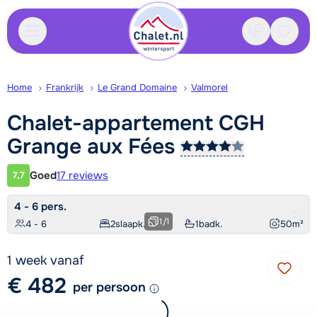
Contact
Bewaa
Home
Frankrijk
Le Grand Domaine
Valmorel
Chalet-appartement CGH
Grange aux
Fées
Goed
17 reviews
7,7
Klantwaardering
4 - 6 pers.
1
/
1
4 - 6
2
slaapk.
1
badk.
50
m²
1 week vanaf
€ 482
per persoon