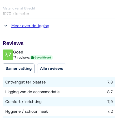
Afstand vanaf Utrecht
1070 kilometer
Afstand tot winkel(s)
Meer over de ligging
800 meter
Afstand tot restaurant of bar
Reviews
800 meter
Goed
7,7
Afstand tot piste
17 reviews
Geverifieerd
5 - 25 meter
Samenvatting
Alle reviews
Afstand tot skilift
5 - 25 meter
Ontvangst ter plaatse
7,8
Ligging van de accommodatie
8,7
Bekijk kaart
Comfort / inrichting
7,9
Hygiëne / schoonmaak
7,2