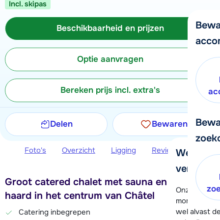
Incl. skipas
Bewa
Beschikbaarheid en prijzen
acco
Optie aanvragen
Bereken prijs incl. extra's
ac
Bewa
Delen
Bewaren
zoek
Foto's
Overzicht
Ligging
Reviews
Beschi
We helpe
verder!
Groot catered chalet met sauna en open
zo
Onze klanten
haard in het centrum van Châtel
moment hela
wel alvast d
Catering inbegrepen