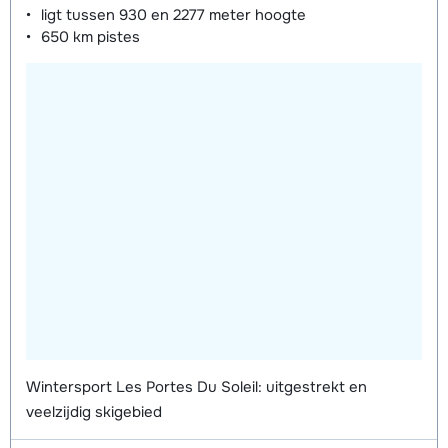
ligt tussen
930 en 2277 meter
hoogte
Mini Kid Schoenen (8 dagen)
afhankelijk
650 km
pistes
van week
Wintersport Les Portes Du Soleil: uitgestrekt en
veelzijdig skigebied