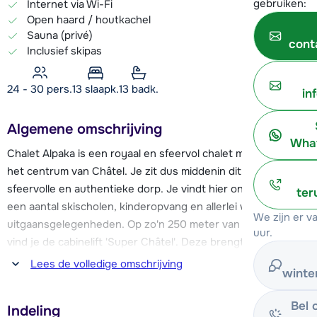
gebruiken:
Internet via Wi-Fi
Open haard / houtkachel
Sauna (privé)
cont
Inclusief skipas
24 - 30 pers.
13
slaapk.
13 badk.
in
Algemene omschrijving
What
Chalet Alpaka is een royaal en sfeervol chalet met sauna in
het centrum van Châtel. Je zit dus middenin dit bekende,
sfeervolle en authentieke dorp. Je vindt hier onder andere
ter
een aantal skischolen, kinderopvang en allerlei winkel- en
We zijn er 
uitgaansgelegenheden. Op zo'n 250 meter van het chalet
uur.
vind je de cabinelift 'Super Châtel'. Deze brengt je in het
skigebied dat met name uit blauwe en rode pistes bestaat.
Lees de volledige omschrijving
winte
De "Linga" stoeltjeslift ligt iets verderop, dit gebied biedt
aansluiting op de dorpen Avoriaz en Morzine, het hart van
Bel 
Indeling
Les Portes du Soleil.