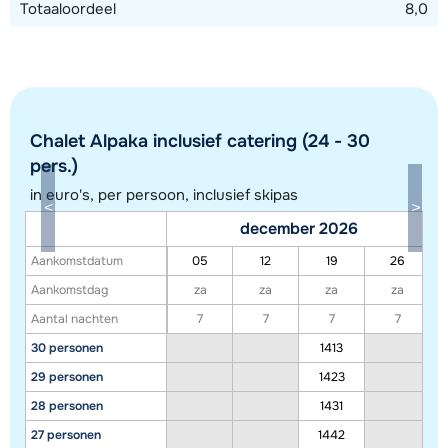
Totaaloordeel
8,0
Je kunt er voor kiezen om dit chalet te huren in combinatie
met het naastgelegen chalet Pom de Pin. Je hebt dan
slaapplaatsen voor maximaal 38 personen en in chalet Alpaka
is er genoeg ruimte om met iedereen samen te eten.
Chalet Alpaka inclusief catering (24 - 30
pers.)
in euro's, per persoon, inclusief skipas
december 2026
Aankomstdatum
05
12
19
26
Toon alle accommodaties in dit gebied
Aankomstdag
za
za
za
za
Deze kaart geeft een indicatie van de ligging van onze accommodaties. De
Aantal nachten
7
7
7
7
exacte locatie kan enigszins afwijken.
30 personen
1413
29 personen
1423
28 personen
1431
27 personen
1442