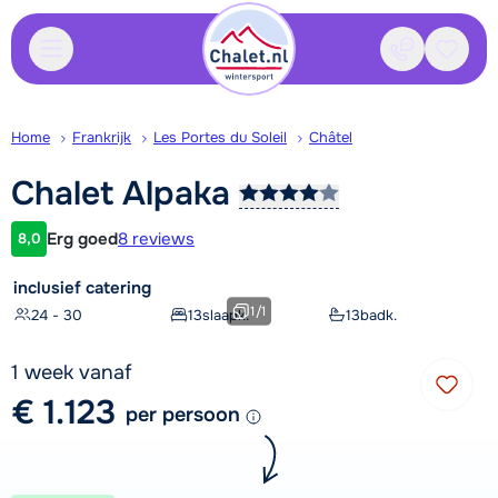
Contact
Bewaa
Home
Frankrijk
Les Portes du Soleil
Châtel
Chalet
Alpaka
Erg goed
8 reviews
8,0
Klantwaardering
inclusief catering
1
/
1
24 - 30
13
slaapk.
13
badk.
1 week vanaf
€ 1.123
per persoon