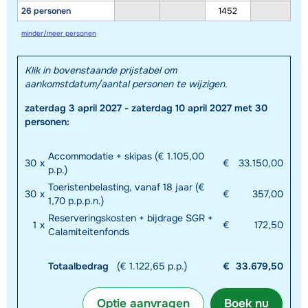
26 personen
1452
minder/meer personen
Klik in bovenstaande prijstabel om
aankomstdatum/aantal personen te wijzigen.
zaterdag 3 april 2027 - zaterdag 10 april 2027 met 30
personen:
Accommodatie + skipas (€ 1.105,00
30
x
€
33.150,00
p.p.)
Toeristenbelasting, vanaf 18 jaar (€
30
x
€
357,00
1,70 p.p.p.n.)
Reserveringskosten + bijdrage SGR +
1
x
€
172,50
Calamiteitenfonds
Totaalbedrag
(€ 1.122,65 p.p.)
€
33.679,50
Optie aanvragen
Boek nu