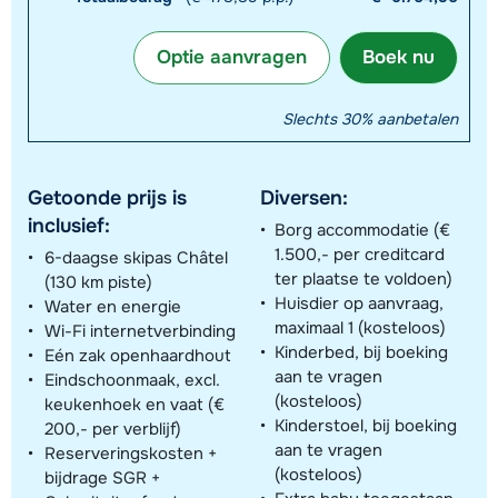
Optie aanvragen
Boek nu
Slechts 30% aanbetalen
Getoonde prijs is
Diversen:
inclusief:
Borg accommodatie (€
1.500,- per creditcard
6-daagse skipas Châtel
ter plaatse te voldoen)
(130 km piste)
Huisdier op aanvraag,
Water en energie
maximaal 1 (kosteloos)
Wi-Fi internetverbinding
Kinderbed, bij boeking
Eén zak openhaardhout
aan te vragen
Eindschoonmaak, excl.
(kosteloos)
keukenhoek en vaat (€
Kinderstoel, bij boeking
200,- per verblijf)
aan te vragen
Reserveringskosten +
(kosteloos)
bijdrage SGR +