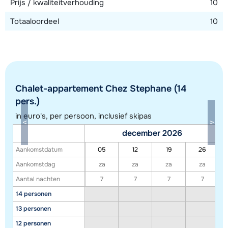
Prijs / kwaliteitverhouding
10
Totaaloordeel
10
Chalet-appartement Chez Stephane (14
pers.)
in euro's, per persoon, inclusief skipas
december 2026
Aankomstdatum
05
12
19
26
Toon alle accommodaties in dit gebied
Aankomstdag
za
za
za
za
Deze kaart geeft een indicatie van de ligging van onze accommodaties. De
Aantal nachten
7
7
7
7
exacte locatie kan enigszins afwijken.
14 personen
13 personen
12 personen