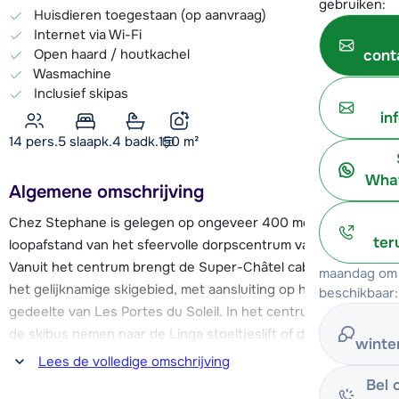
gebruiken:
Huisdieren toegestaan (op aanvraag)
Internet via Wi-Fi
Open haard / houtkachel
cont
Wasmachine
Inclusief skipas
in
14 pers.
5
slaapk.
4 badk.
150
m²
What
Algemene omschrijving
Chez Stephane is gelegen op ongeveer 400 meter
ter
loopafstand van het sfeervolle dorpscentrum van Châtel.
Vanuit het centrum brengt de Super-Châtel cabinelift je naar
maandag om 
het gelijknamige skigebied, met aansluiting op het Zwitserse
beschikbaar:
gedeelte van Les Portes du Soleil. In het centrum kun je ook
de skibus nemen naar de Linga stoeltjeslift of de Pré-la-Joux
winte
stoeltjeslift, die je richting Avoriaz/Morzine brengen. De
Lees de volledige omschrijving
skibus rijdt ongeveer elke 15 minuten.
Bel 