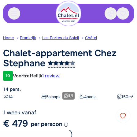
Contact
Bewaa
Home
Frankrijk
Les Portes du Soleil
Châtel
Chalet-appartement Chez
Stephane
Voortreffelijk
1 review
10
Klantwaardering
14 pers.
1
/
1
14
5
slaapk.
4
badk.
150
m²
1 week vanaf
€ 479
per persoon