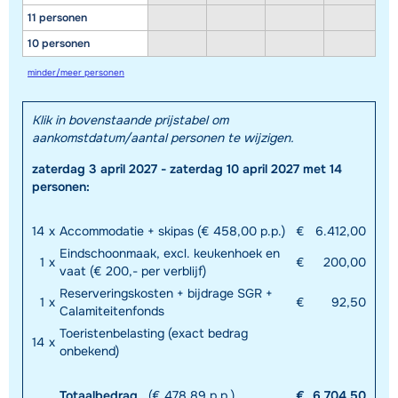
11 personen
10 personen
minder/meer personen
Klik in bovenstaande prijstabel om
aankomstdatum/aantal personen te wijzigen.
zaterdag 3 april 2027 - zaterdag 10 april 2027 met 14
personen:
14
x
Accommodatie + skipas (€ 458,00 p.p.)
€
6.412,00
Eindschoonmaak, excl. keukenhoek en
1
x
€
200,00
vaat (€ 200,- per verblijf)
Reserveringskosten + bijdrage SGR +
1
x
€
92,50
Calamiteitenfonds
Toeristenbelasting (exact bedrag
14
x
onbekend)
Totaalbedrag
(€ 478,89 p.p.)
€
6.704,50