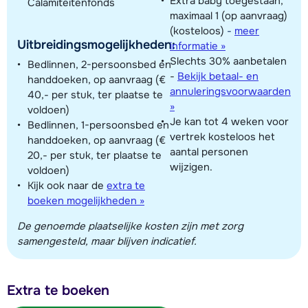
Extra baby toegestaan,
Calamiteitenfonds
maximaal 1 (op aanvraag)
(kosteloos)
-
meer
Uitbreidingsmogelijkheden:
informatie »
Slechts 30% aanbetalen
Bedlinnen, 2-persoonsbed en
-
Bekijk betaal- en
handdoeken, op aanvraag (€
annuleringsvoorwaarden
40,- per stuk, ter plaatse te
»
voldoen)
Je kan tot 4 weken voor
Bedlinnen, 1-persoonsbed en
vertrek kosteloos het
handdoeken, op aanvraag (€
aantal personen
20,- per stuk, ter plaatse te
wijzigen.
voldoen)
Kijk ook naar de
extra te
boeken mogelijkheden »
De genoemde plaatselijke kosten zijn met zorg
samengesteld, maar blijven indicatief.
Extra te boeken