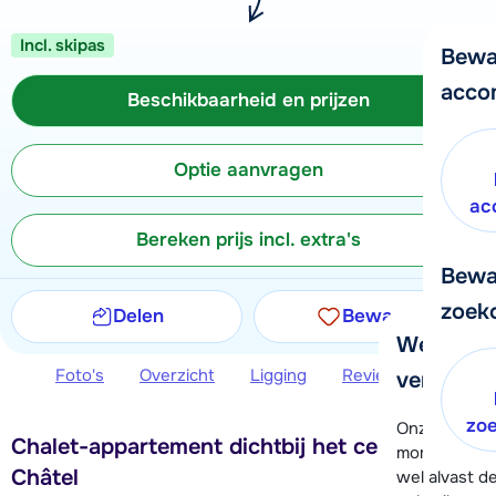
Incl. skipas
Bewa
acco
Beschikbaarheid en prijzen
Optie aanvragen
ac
Bereken prijs incl. extra's
Bewa
zoek
Delen
Bewaren
We helpe
Foto's
Overzicht
Ligging
Reviews
Beschi
verder!
zo
Onze klanten
Chalet-appartement dichtbij het centrum van
moment hela
Châtel
wel alvast d