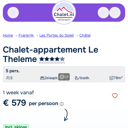
Contact
Bewaa
Home
Frankrijk
Les Portes du Soleil
Châtel
Chalet-appartement Le
Theleme
5 pers.
1
/
1
5
2
slaapk.
1
badk.
78
m²
1 week vanaf
€ 579
per persoon
Incl. skipas