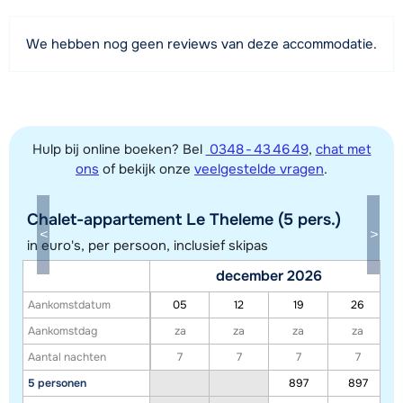
Afstand tot piste
We hebben nog geen reviews van deze accommodatie.
50 meter (via skilift)
Afstand tot skilift
50 meter
Afstand tot skibushalte
Hulp bij online boeken? Bel
0348 - 43 46 49
,
chat met
50 meter
ons
of bekijk onze
veelgestelde vragen
.
Chalet-appartement Le Theleme (5 pers.)
Bekijk kaart
in euro's, per persoon, inclusief skipas
december 2026
Aankomstdatum
05
12
19
26
Aankomstdag
za
za
za
za
Aantal nachten
7
7
7
7
5 personen
897
897