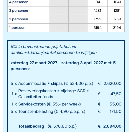
4 personen
1041
1041
3 personen
1281
1281
2 personen
1759
1759
1 persoon
3194
3194
Klik in bovenstaande prijstabel om
Toon alle accommodaties in dit gebied
aankomstdatum/aantal personen te wijzigen.
Deze kaart geeft een indicatie van de ligging van onze accommodaties. De
zaterdag 27 maart 2027 - zaterdag 3 april 2027 met 5
exacte locatie kan enigszins afwijken.
personen:
5
x
Accommodatie + skipas (€ 524,00 p.p.)
€
2.620,00
Reserveringskosten + bijdrage SGR +
1
x
€
47,50
Calamiteitenfonds
1
x
Servicekosten (€ 55,- per week)
€
55,00
5
x
Toeristenbelasting (€ 4,90 p.p.p.n.)
€
171,50
Totaalbedrag
(€ 578,80 p.p.)
€
2.894,00