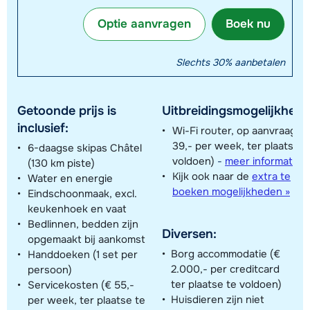
Optie aanvragen
Boek nu
Slechts 30% aanbetalen
Getoonde prijs is
Uitbreidingsmogelijkhede
inclusief:
Wi-Fi router, op aanvraag (€
39,- per week, ter plaatse t
6-daagse skipas Châtel
voldoen)
-
meer informatie »
(130 km piste)
Kijk ook naar de
extra te
Water en energie
boeken mogelijkheden »
Eindschoonmaak, excl.
keukenhoek en vaat
Bedlinnen, bedden zijn
Diversen:
opgemaakt bij aankomst
Borg accommodatie (€
Handdoeken (1 set per
2.000,- per creditcard
persoon)
ter plaatse te voldoen)
Servicekosten (€ 55,-
Huisdieren zijn niet
per week, ter plaatse te