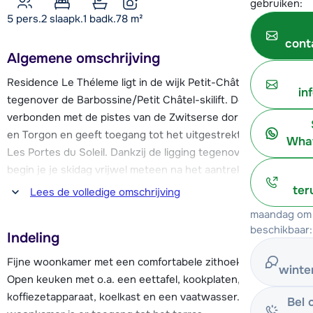
gebruiken:
5 pers.
2
slaapk.
1 badk.
78
m²
cont
Algemene omschrijving
Residence Le Théleme ligt in de wijk Petit-Châtel, direct
in
tegenover de Barbossine/Petit Châtel-skilift. Deze lift is
verbonden met de pistes van de Zwitserse dorpen Morgins
en Torgon en geeft toegang tot het uitgestrekte skigebied
What
Les Portes du Soleil. Dankzij de ligging tegenover de skilift
begin je je skidag vrijwel meteen na het aantrekken van je
ski’s. Bij de skilift bevindt zich tevens een halte van de
ter
Lees de volledige omschrijving
skibus. Deze skibus brengt je eenvoudig naar het gezellige
maandag om 
centrum van Châtel, waar je ook de Super Châtel-cabinelift
beschikbaar:
Indeling
vindt. Daarnaast rijdt de skibus ook richting de Linga-
stoeltjeslift, zodat je moeiteloos het hele skigebied kunt
Fijne woonkamer met een comfortabele zithoek en televisie.
winte
verkennen.
Open keuken met o.a. een eettafel, kookplaten, oven,
koffiezetapparaat, koelkast en een vaatwasser. Via de
Bel 
Châtel is een authentiek wintersport dorp met een gezellige