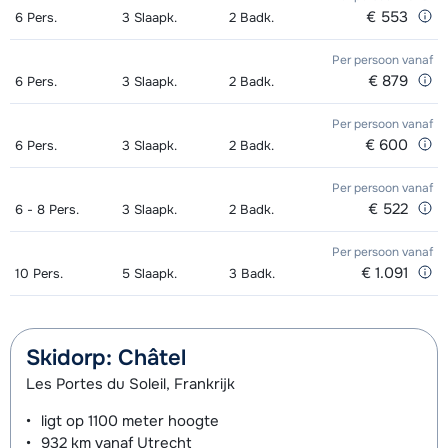
dagen)
van week
dagen)
van week
€ 553
6
Pers.
3
Slaapk.
2
Badk.
Goud (Sensation) Ski's + Stokken (8
afhankelijk
Toekomst (Espoir) Ski's + Schoenen
afhankelijk
Zilver (Evolution) Boots (8 dagen)
afhankelijk
Per persoon
vanaf
dagen)
van week
+ Stokken (8 dagen)
van week
van week
€ 879
6
Pers.
3
Slaapk.
2
Badk.
Goud (Sensation) Schoenen (8
afhankelijk
Toekomst (Espoir) Ski's + Stokken (8
afhankelijk
Per persoon
vanaf
dagen)
van week
€ 600
dagen)
van week
6
Pers.
3
Slaapk.
2
Badk.
Zilver (Evolution) Ski's + Schoenen +
afhankelijk
Toekomst (Espoir) Schoenen (8
afhankelijk
Per persoon
vanaf
€ 522
6 - 8
Pers.
3
Slaapk.
2
Badk.
Stokken (8 dagen)
van week
dagen)
van week
Per persoon
vanaf
Zilver (Evolution) Ski's + Stokken (8
afhankelijk
Mini Kid Ski's + Stokken + Schoenen
afhankelijk
€ 1.091
10
Pers.
5
Slaapk.
3
Badk.
dagen)
van week
(8 dagen)
van week
Zilver (Evolution) Schoenen (8
afhankelijk
Mini Kid Ski's + Stokken (8 dagen)
afhankelijk
Skidorp: Châtel
dagen)
van week
van week
Les Portes du Soleil, Frankrijk
Mini Kid Schoenen (8 dagen)
afhankelijk
ligt op
1100 meter
hoogte
van week
932 km
vanaf Utrecht