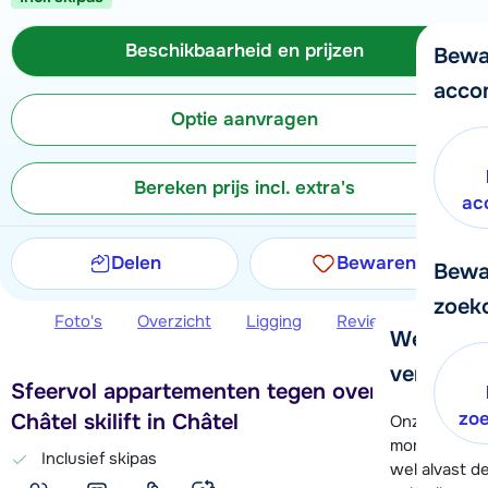
Beschikbaarheid en prijzen
Bewa
acco
Optie aanvragen
Bereken prijs incl. extra's
ac
Delen
Bewaren
Bewa
zoek
Foto's
Overzicht
Ligging
Reviews
Beschi
We helpe
verder!
Sfeervol appartementen tegen over de Petit
zo
Châtel skilift in Châtel
Onze klanten
moment hela
Inclusief skipas
wel alvast d