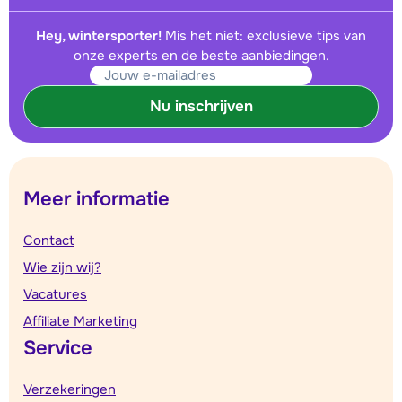
Hey, wintersporter!
Mis het niet: exclusieve tips van
onze experts en de beste aanbiedingen.
Nu inschrijven
Meer informatie
Contact
Wie zijn wij?
Vacatures
Affiliate Marketing
Service
Verzekeringen