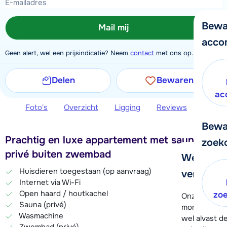
Bewa
Mail mij
acco
Geen alert, wel een prijsindicatie? Neem
contact
met ons op.
Delen
Bewaren
ac
Foto's
Overzicht
Ligging
Reviews
Extra 
Bewa
Prachtig en luxe appartement met sauna en
zoek
privé buiten zwembad
We helpe
Huisdieren toegestaan (op aanvraag)
verder!
Internet via Wi-Fi
Open haard / houtkachel
zo
Onze klanten
Sauna (privé)
moment hela
Wasmachine
wel alvast d