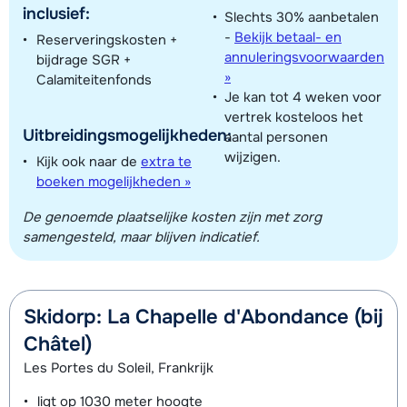
inclusief:
Slechts 30% aanbetalen
-
Bekijk betaal- en
Reserveringskosten +
annuleringsvoorwaarden
bijdrage SGR +
»
Calamiteitenfonds
Je kan tot 4 weken voor
vertrek kosteloos het
Uitbreidingsmogelijkheden:
aantal personen
wijzigen.
Kijk ook naar de
extra te
Toon alle accommodaties in dit gebied
boeken mogelijkheden »
Deze kaart geeft een indicatie van de ligging van onze accommodaties. De
De genoemde plaatselijke kosten zijn met zorg
exacte locatie kan enigszins afwijken.
samengesteld, maar blijven indicatief.
Skidorp: La Chapelle d'Abondance (bij
Châtel)
Les Portes du Soleil, Frankrijk
ligt op
1030 meter
hoogte