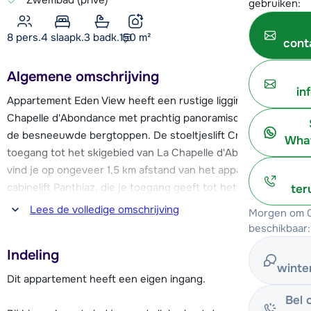
Zwembad (privé)
gebruiken:
8 pers.
4
slaapk.
3 badk.
150
m²
cont
Algemene omschrijving
in
Appartement Eden View heeft een rustige ligging in La
Chapelle d'Abondance met prachtig panoramisch uitzicht op
de besneeuwde bergtoppen. De stoeltjeslift Crêt-Béni, met
What
toegang tot het skigebied van La Chapelle d'Abondance,
vind je op ongeveer 1,5 km afstand van het appartement. De
cabinelift Panthiaz, die je toegang geeft tot het enorme
ter
skigebied van Les Portes du Soleil, vertrekt op zo'n op ca.
Lees de volledige omschrijving
Morgen om 0
2,7 km van het appartement. Allebei zijn gemakkelijk te
beschikbaar:
bereiken met de gratis ski bus (ca. 250 meter).
Indeling
winte
Het centrum van La Chapelle d'Abondance vind je op
Dit appartement heeft een eigen ingang.
ongeveer 1,5 km van het chalet. Hier vind je een aantal
Bel 
winkels, restaurants en een apotheek. Ook beschikt het