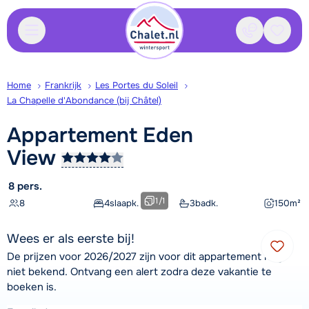
Contact
Bewaa
Home
Frankrijk
Les Portes du Soleil
La Chapelle d'Abondance (bij Châtel)
Appartement Eden
View
8 pers.
1
/
1
8
4
slaapk.
3
badk.
150
m²
Wees er als eerste bij!
De prijzen voor 2026/2027 zijn voor dit appartement nog
niet bekend. Ontvang een alert zodra deze vakantie te
boeken is.