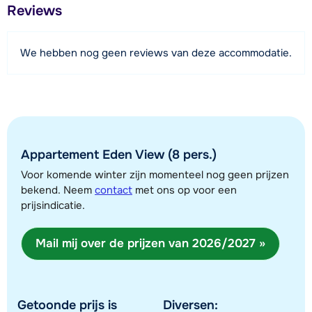
Afstand tot restaurant of bar
met bad, föhn en een apart toilet. Verder beschikt de
Reviews
1500 meter
beneden verdieping over een wasruimte met wasmachine
en droger en een skiberging in de garage met
Afstand tot piste
We hebben nog geen reviews van deze accommodatie.
skischoenwarmers.
1500 meter
Afstand tot skilift
Verder beschikt het appartement over Wi-Fi.
1500 meter
Afstand tot skibushalte
250 meter
Appartement Eden View (8 pers.)
Voor komende winter zijn momenteel nog geen prijzen
bekend. Neem
contact
met ons op voor een
Bekijk kaart
prijsindicatie.
Mail mij over de prijzen van 2026/2027 »
Getoonde prijs is
Diversen: