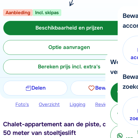
Aanbieding
Incl. skipas
Bewa
acco
Beschikbaarheid en prijzen
Optie aanvragen
ac
We helpe
Bereken prijs incl. extra's
verder!
Bewa
zoek
Delen
Bewaren
Bel 
Foto's
Overzicht
Ligging
Reviews
Beschi
ter
zo
Chalet-appartement aan de piste, op slechts
50 meter van stoeltjeslift