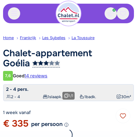
Contact
Bewaa
Home
Frankrijk
Les Sybelles
La Toussuire
Chalet-appartement
Goélia
Goed
14 reviews
7,6
Klantwaardering
2 - 4 pers.
1
/
1
2 - 4
1
slaapk.
1
badk.
30
m²
1 week vanaf
€ 335
per persoon