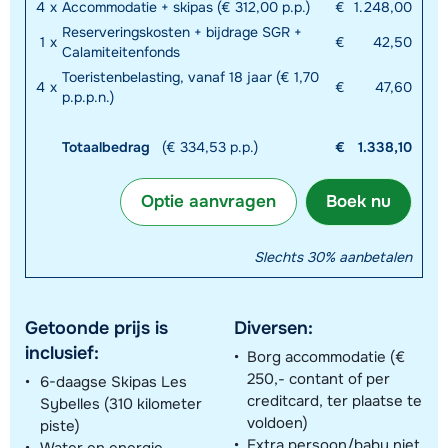
4
x
Accommodatie + skipas (€ 312,00 p.p.)
€
1.248,00
Reserveringskosten + bijdrage SGR +
1
x
€
42,50
Calamiteitenfonds
Toeristenbelasting, vanaf 18 jaar (€ 1,70
4
x
€
47,60
p.p.p.n.)
Totaalbedrag
(€ 334,53 p.p.)
€
1.338,10
Optie aanvragen
Boek nu
Slechts 30% aanbetalen
Getoonde prijs is
Diversen:
inclusief:
Borg accommodatie (€
250,- contant of per
6-daagse Skipas Les
creditcard, ter plaatse te
Sybelles (310 kilometer
voldoen)
piste)
Extra persoon/baby niet
Water en energie