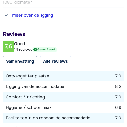
1080 kilometer
Afstand tot winkel(s)
Meer over de ligging
1000 meter
Afstand tot restaurant of bar
Reviews
150 meter
Goed
7,6
Afstand tot piste
14 reviews
Geverifieerd
10 - 25 meter
Samenvatting
Alle reviews
Afstand tot skilift
50 meter
Ontvangst ter plaatse
7,0
Ligging van de accommodatie
8,2
Bekijk kaart
Comfort / inrichting
7,0
Hygiëne / schoonmaak
6,9
Faciliteiten in en rondom de accommodatie
7,0