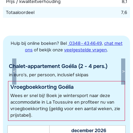
Prijs / kwaliteitverhouding
8,1
Totaaloordeel
7,6
Hulp bij online boeken? Bel
0348 - 43 46 49
,
chat met
ons
of bekijk onze
veelgestelde vragen
.
Chalet-appartement Goélia (2 - 4 pers.)
Toon alle accommodaties in dit gebied
in euro's, per persoon, inclusief skipas
Deze kaart geeft een indicatie van de ligging van onze accommodaties. De
Vroegboekkorting Goélia
exacte locatie kan enigszins afwijken.
Wees er snel bij! Boek je wintersport naar deze
accommodatie in La Toussuire en profiteer nu van
vroegboekkorting (geldig voor een aantal weken, zie
prijstabel).
december 2026