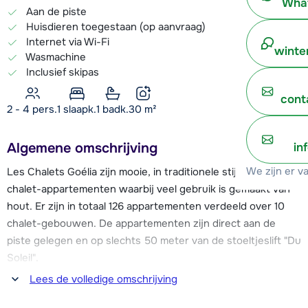
What
Aan de piste
Huisdieren toegestaan (op aanvraag)
Internet via Wi-Fi
winte
Wasmachine
Inclusief skipas
cont
2 - 4 pers.
1
slaapk.
1 badk.
30
m²
Algemene omschrijving
in
We zijn er v
Les Chalets Goélia zijn mooie, in traditionele stijl gebouwde
chalet-appartementen waarbij veel gebruik is gemaakt van
hout. Er zijn in totaal 126 appartementen verdeeld over 10
chalet-gebouwen. De appartementen zijn direct aan de
piste gelegen en op slechts 50 meter van de stoeltjeslift "Du
Soleil".
Lees de volledige omschrijving
De résidence beschikt over een receptie met lounge,