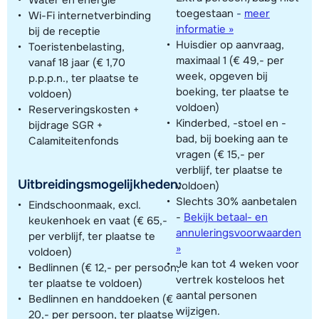
toegestaan
-
meer
Wi-Fi internetverbinding
informatie »
bij de receptie
Huisdier op aanvraag,
Toeristenbelasting,
maximaal 1 (€ 49,- per
vanaf 18 jaar (€ 1,70
week, opgeven bij
p.p.p.n., ter plaatse te
boeking, ter plaatse te
voldoen)
voldoen)
Reserveringskosten +
Kinderbed, -stoel en -
bijdrage SGR +
bad, bij boeking aan te
Calamiteitenfonds
vragen (€ 15,- per
verblijf, ter plaatse te
Uitbreidingsmogelijkheden:
voldoen)
Slechts 30% aanbetalen
Eindschoonmaak, excl.
-
Bekijk betaal- en
keukenhoek en vaat (€ 65,-
annuleringsvoorwaarden
per verblijf, ter plaatse te
»
voldoen)
Je kan tot 4 weken voor
Bedlinnen (€ 12,- per persoon,
vertrek kosteloos het
ter plaatse te voldoen)
aantal personen
Bedlinnen en handdoeken (€
wijzigen.
20,- per persoon, ter plaatse