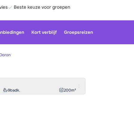
vies
Beste keuze voor groepen
nbiedingen
Kort verblijf
Groepsreizen
 Doron
Onze klan
gesloten.
gebruiken
9
badk.
200
m²
Be