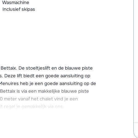
Wasmachine
Inclusief skipas
Bettaix. De stoeltjeslift en de blauwe piste
. Deze lift biedt een goede aansluiting op
Menuires heb je een goede aansluiting op de
Bettaix is via een makkelijke blauwe piste
0 meter vanaf het chalet vind je een
t regel je gemakkelijk via ons.
ngen te vinden, waaronder een skischool, een
urants, winkels en diverse
binnen 10 minuten te bereiken.