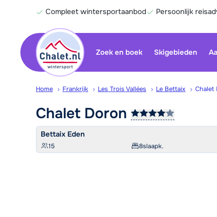
Compleet wintersportaanbod
Persoonlijk reisad
Zoek en boek
Skigebieden
Aa
Home
Frankrijk
Les Trois Vallées
Le Bettaix
Chalet
Chalet
Doron
Bettaix Eden
15
8
slaapk.