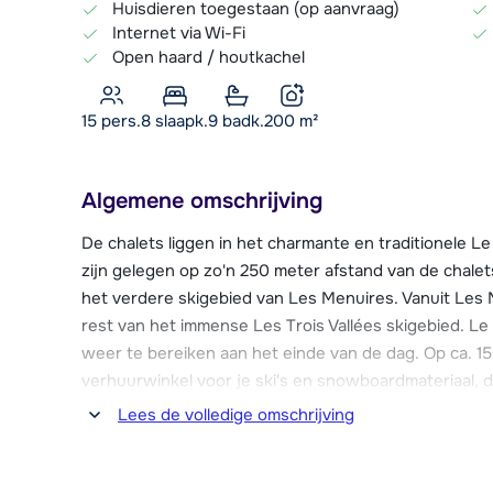
Huisdieren toegestaan (op aanvraag)
Internet via Wi-Fi
Open haard / houtkachel
15 pers.
8
slaapk.
9 badk.
200
m²
Algemene omschrijving
De chalets liggen in het charmante en traditionele Le 
zijn gelegen op zo'n 250 meter afstand van de chalets
het verdere skigebied van Les Menuires. Vanuit Les 
rest van het immense Les Trois Vallées skigebied. Le 
weer te bereiken aan het einde van de dag. Op ca. 15
verhuurwinkel voor je ski's en snowboardmateriaal, di
Lees de volledige omschrijving
In het centrum van Les Menuires zijn vele voorzieni
groot sportcentrum met zwembad, een ijsbaan, resta
uitgaansgelegenheden. Les Menuires is met de auto 