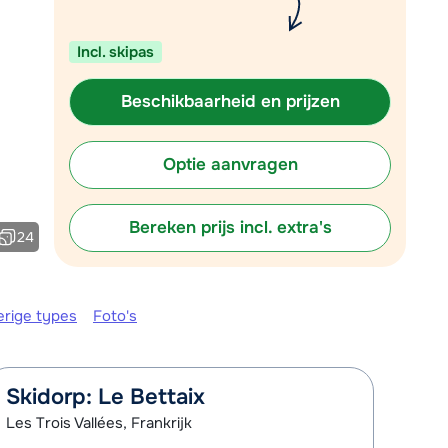
Plan een terugbelverzoek
Incl. skipas
m 09:00 uur weer beschikbaar:
Chat met wintersportspecialist
Beschikbaarheid en prijzen
Bel ons via 0348 - 43 46 49
Optie aanvragen
Bereken prijs incl. extra's
24
erige types
Foto's
Skidorp: Le Bettaix
Les Trois Vallées, Frankrijk