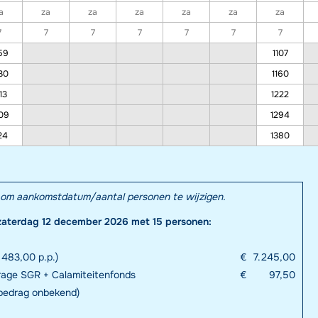
a
za
za
za
za
za
za
7
7
7
7
7
7
7
59
1107
30
1160
13
1222
09
1294
24
1380
el om aankomstdatum/aantal personen te wijzigen.
zaterdag 12 december 2026 met 15 personen:
 483,00 p.p.)
€
7.245,00
rage SGR + Calamiteitenfonds
€
97,50
 bedrag onbekend)