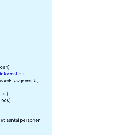
doen)
informatie »
r week, opgeven bij
oos)
eloos)
het aantal personen