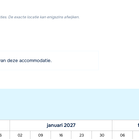
ies. De exacte locatie kan enigszins afwijken.
van deze accommodatie.
januari 2027
6
02
09
16
23
30
06