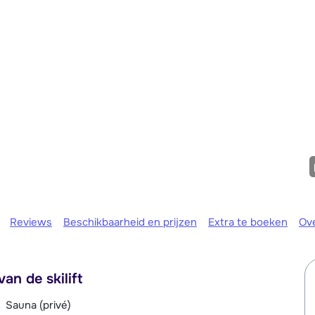
Morgen o
Reviews
Beschikbaarheid en prijzen
Extra te boeken
Ov
an de skilift
Sauna (privé)