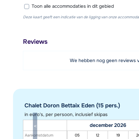
Toon alle accommodaties in dit gebied
Deze kaart geeft een indicatie van de ligging van onze accommodat
Reviews
We hebben nog geen reviews 
Chalet Doron Bettaix Eden (15 pers.)
in euro's, per persoon, inclusief skipas
december 2026
Aankomstdatum
05
12
19
2