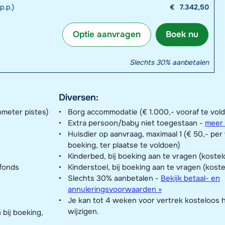
p.p.)
€
7.342,50
Optie aanvragen
Boek nu
Slechts 30% aanbetalen
Diversen:
ometer pistes)
Borg accommodatie (€ 1.000,- vooraf te vol
Extra persoon/baby niet toegestaan
-
meer 
Huisdier op aanvraag, maximaal 1 (€ 50,- pe
boeking, ter plaatse te voldoen)
Kinderbed, bij boeking aan te vragen (kostel
nfonds
Kinderstoel, bij boeking aan te vragen (kost
Slechts 30% aanbetalen -
Bekijk betaal- en
annuleringsvoorwaarden »
Je kan tot 4 weken voor vertrek kosteloos 
wijzigen.
bij boeking,