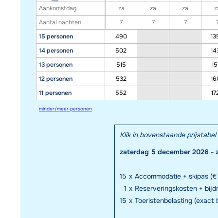
Aankomstdag
za
za
za
z
Aantal nachten
7
7
7
15 personen
490
13
14 personen
502
14
13 personen
515
15
12 personen
532
16
11 personen
552
17
minder/meer personen
Klik in bovenstaande prijstab
zaterdag 5 december 2026 - 
15
x
Accommodatie + skipas (€
1
x
Reserveringskosten + bijd
15
x
Toeristenbelasting (exact