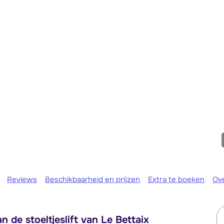
Morgen o
Reviews
Beschikbaarheid en prijzen
Extra te boeken
Ov
 de stoeltjeslift van Le Bettaix