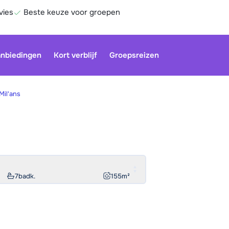
vies
Beste keuze voor groepen
nbiedingen
Kort verblijf
Groepsreizen
Mil'ans
Onze klan
gesloten.
gebruiken
Be
7
badk.
155
m²