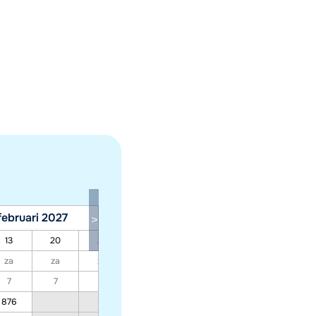
februari 2027
maart 2027
13
20
27
06
13
20
27
za
za
za
za
za
za
za
7
7
7
7
7
7
7
876
667
611