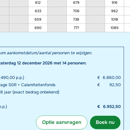
612
679
916
633
706
962
659
738
1018
690
777
1085
el om aankomstdatum/aantal personen te wijzigen.
zaterdag 12 december 2026 met 14 personen:
 490,00 p.p.)
€
6.860,00
rage SGR + Calamiteitenfonds
€
92,50
 18 jaar (exact bedrag onbekend)
.p.)
€
6.952,50
Optie aanvragen
Boek nu