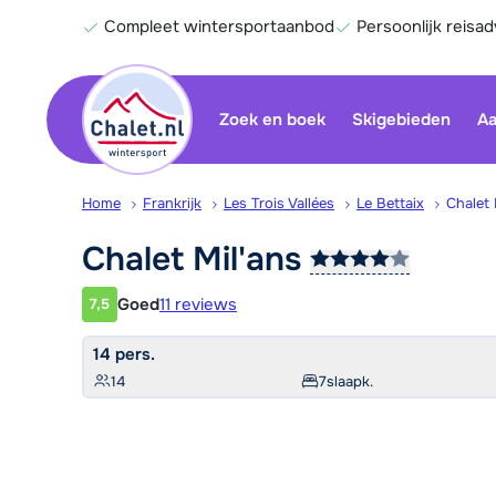
Compleet wintersportaanbod
Persoonlijk reisad
Zoek en boek
Skigebieden
Aa
Home
Frankrijk
Les Trois Vallées
Le Bettaix
Chalet 
Chalet
Mil'ans
Goed
11 reviews
7,5
Klantwaardering
14 pers.
14
7
slaapk.