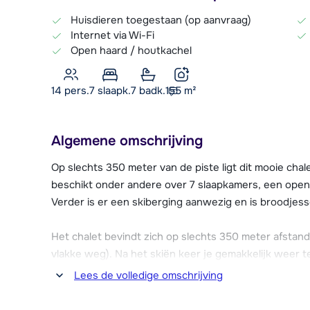
Huisdieren toegestaan (op aanvraag)
Internet via Wi-Fi
Open haard / houtkachel
14 pers.
7
slaapk.
7 badk.
155
m²
Algemene omschrijving
Op slechts 350 meter van de piste ligt dit mooie chal
beschikt onder andere over 7 slaapkamers, een open
Verder is er een skiberging aanwezig en is broodjesse
Het chalet bevindt zich op slechts 350 meter afstand 
vlakke weg). Na het skiën keer je gemakkelijk weer t
Deze piste is ook voor beginners goed te doen.
Lees de volledige omschrijving
Op ca. 150 meter van Chalet Mil'ans vind je een verhu