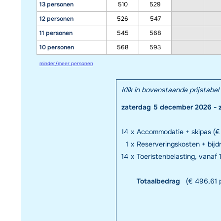
13 personen
510
529
12 personen
526
547
11 personen
545
568
10 personen
568
593
minder/meer personen
Klik in bovenstaande prijstab
zaterdag 5 december 2026 - 
14
x
Accommodatie + skipas (€
1
x
Reserveringskosten + bijd
14
x
Toeristenbelasting, vanaf
Totaalbedrag
(€ 496,61 p