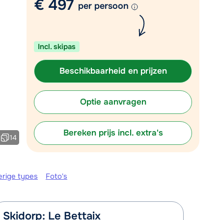
€ 497
per persoon
Plan een terugbelverzoek
m 09:00 uur weer beschikbaar:
Incl. skipas
Chat met wintersportspecialist
Bel ons via 0348 - 43 46 49
Beschikbaarheid en prijzen
Optie aanvragen
Bereken prijs incl. extra's
14
erige types
Foto's
Skidorp: Le Bettaix