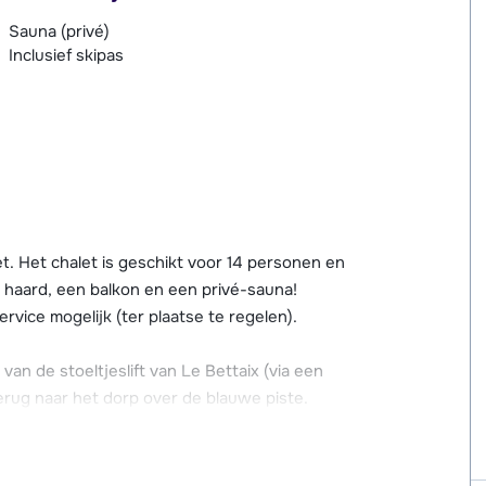
Sauna (privé)
Inclusief skipas
et. Het chalet is geschikt voor 14 personen en
 haard, een balkon en een privé-sauna!
rvice mogelijk (ter plaatse te regelen).
van de stoeltjeslift van Le Bettaix (via een
erug naar het dorp over de blauwe piste.
urwinkel voor je ski's en