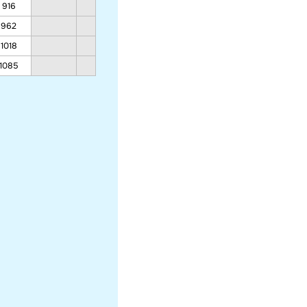
916
691
630
962
719
653
1018
753
681
1085
793
714