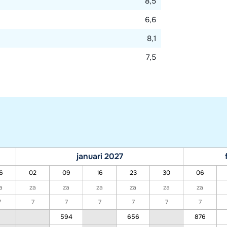
8,5
6,6
8,1
7,5
januari 2027
6
02
09
16
23
30
06
a
za
za
za
za
za
za
7
7
7
7
7
7
7
594
656
876