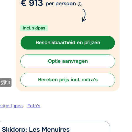
€ 913
per persoon
Plan een terugbelverzoek
om 09:00 uur weer beschikbaar:
Incl. skipas
Chat met wintersportspecialist
Bel ons via 0348 - 43 46 49
Beschikbaarheid en prijzen
Optie aanvragen
Bereken prijs incl. extra's
13
erige types
Foto's
Skidorp: Les Menuires