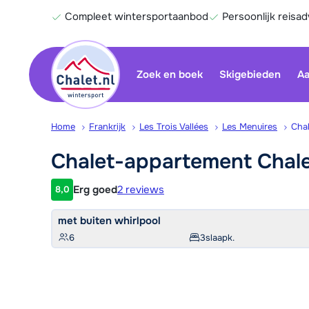
Compleet wintersportaanbod
Persoonlijk reisad
Zoek en boek
Skigebieden
Aa
Home
Frankrijk
Les Trois Vallées
Les Menuires
Cha
Chalet-appartement Chal
Erg goed
2 reviews
8,0
Klantwaardering
met buiten whirlpool
6
3
slaapk.