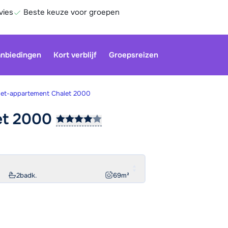
vies
Beste keuze voor groepen
nbiedingen
Kort verblijf
Groepsreizen
let-appartement Chalet 2000
et
2000
Onze klan
gesloten.
gebruiken
Be
2
badk.
69
m²