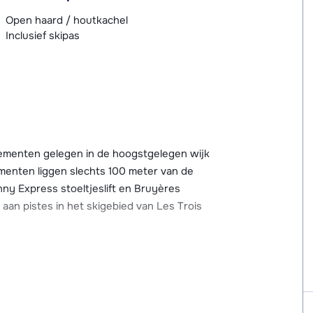
Open haard / houtkachel
Inclusief skipas
rtementen gelegen in de hoogstgelegen wijk
menten liggen slechts 100 meter van de
nny Express stoeltjeslift en Bruyères
 aan pistes in het skigebied van Les Trois
t. Het centrum van Les Menuires bevindt zich
 aan restaurants, après-ski bars, winkels,
het centrum ook bereiken met de skibus.