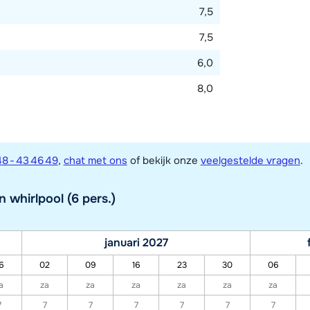
7,5
7,5
6,0
8,0
8 - 43 46 49
,
chat met ons
of bekijk onze
veelgestelde vragen
.
 whirlpool (6 pers.)
januari 2027
6
02
09
16
23
30
06
a
za
za
za
za
za
za
7
7
7
7
7
7
7