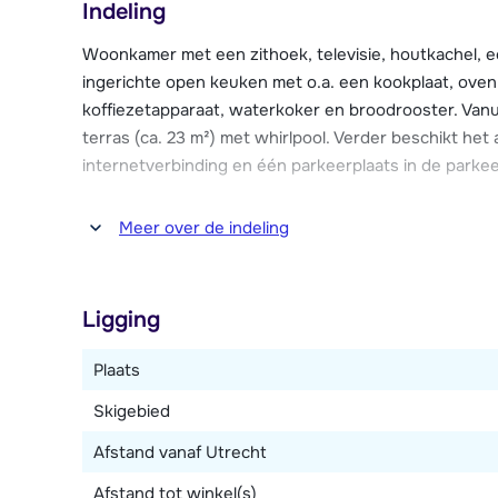
Indeling
Chalet 2000 is eind januari 2020 geopend. Het chale
parkeerplaats voor het chalet en een skiberging met
Woonkamer met een zithoek, televisie, houtkachel, e
ingerichte open keuken met o.a. een kookplaat, oven
koffiezetapparaat, waterkoker en broodrooster. Van
terras (ca. 23 m²) met whirlpool. Verder beschikt het
internetverbinding en één parkeerplaats in de parke
Drie slaapkamers, waarvan één met een 2-persoons
Meer over de indeling
toilet. Eén slaapkamer met een 2-persoonsbed en 
met bad. Apart toilet
Ligging
Plaats
Skigebied
Afstand vanaf Utrecht
Afstand tot winkel(s)