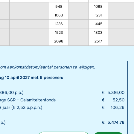
948
1088
1063
1231
1236
1445
1523
1803
2098
2517
el om aankomstdatum/aantal personen te wijzigen.
ag 10 april 2027 met 6 personen:
886,00 p.p.)
€
5.316,00
rage SGR + Calamiteitenfonds
€
52,50
 jaar (€ 2,53 p.p.p.n.)
€
106,26
p.)
€
5.474,76