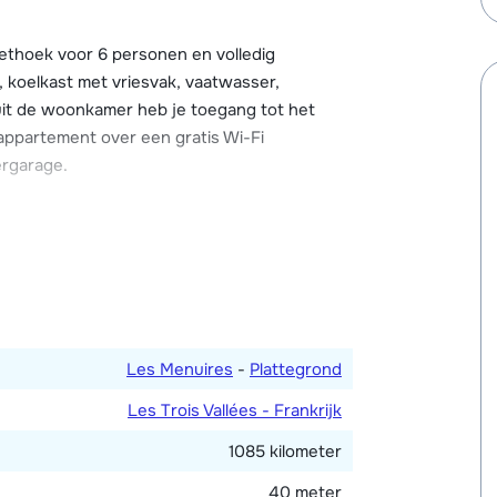
t beschikt over een parkeergarage en
 skischoendrogers.
ethoek voor 6 personen en volledig
, koelkast met vriesvak, vaatwasser,
uit de woonkamer heb je toegang tot het
 appartement over een gratis Wi-Fi
ergarage.
bed en en-suite badkamer met douche en
één met twee 1-persoonsbedden. Badkamer
Les Menuires
-
Plattegrond
Les Trois Vallées - Frankrijk
1085 kilometer
40 meter