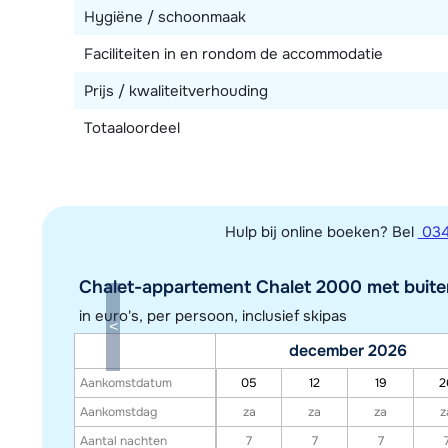
Hygiëne / schoonmaak
Faciliteiten in en rondom de accommodatie
Prijs / kwaliteitverhouding
Totaaloordeel
Hulp bij online boeken? Bel
034
Chalet-appartement Chalet 2000 met buiten
in euro's, per persoon, inclusief skipas
december 2026
Aankomstdatum
05
12
19
2
Aankomstdag
za
za
za
z
Aantal nachten
7
7
7