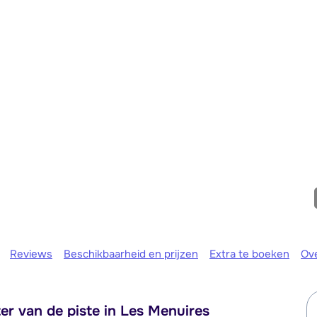
maandag 
Reviews
Beschikbaarheid en prijzen
Extra te boeken
Ov
r van de piste in Les Menuires