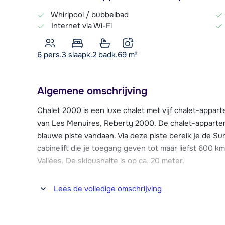
Whirlpool / bubbelbad
Internet via Wi-Fi
6 pers.
3
slaapk.
2 badk.
69
m²
Algemene omschrijving
Chalet 2000 is een luxe chalet met vijf chalet-appa
van Les Menuires, Reberty 2000. De chalet-apparte
blauwe piste vandaan. Via deze piste bereik je de Su
cabinelift die je toegang geven tot maar liefst 600 km
Vallées. De skibushalte is op ca. 20 meter.
Op ca. 40 meter afstand bevindt zich een supermark
Lees de volledige omschrijving
op ca. 2,5 km afstand en heeft een uitgebreid aanbod
een kinderopvang en een overdekt zwembad. Je kan 