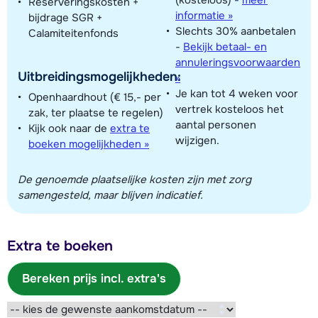
Reserveringskosten +
informatie »
bijdrage SGR +
Slechts 30% aanbetalen
Calamiteitenfonds
-
Bekijk betaal- en
annuleringsvoorwaarden
Uitbreidingsmogelijkheden:
»
Je kan tot 4 weken voor
Openhaardhout (€ 15,- per
vertrek kosteloos het
zak, ter plaatse te regelen)
aantal personen
Kijk ook naar de
extra te
wijzigen.
boeken mogelijkheden »
De genoemde plaatselijke kosten zijn met zorg
samengesteld, maar blijven indicatief.
Extra te boeken
Bereken prijs incl. extra's