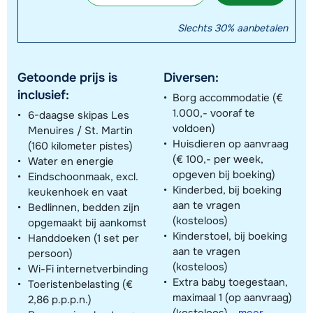
Slechts 30% aanbetalen
Getoonde prijs is
Diversen:
inclusief:
Borg accommodatie (€
1.000,- vooraf te
6-daagse skipas Les
voldoen)
Menuires / St. Martin
Huisdieren op aanvraag
(160 kilometer pistes)
(€ 100,- per week,
Water en energie
opgeven bij boeking)
Eindschoonmaak, excl.
Kinderbed, bij boeking
keukenhoek en vaat
aan te vragen
Bedlinnen, bedden zijn
(kosteloos)
opgemaakt bij aankomst
Kinderstoel, bij boeking
Handdoeken (1 set per
aan te vragen
persoon)
(kosteloos)
Wi-Fi internetverbinding
Extra baby toegestaan,
Toeristenbelasting (€
maximaal 1 (op aanvraag)
2,86 p.p.p.n.)
(kosteloos)
-
meer