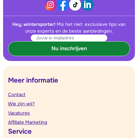
Hey, wintersporter!
Mis het niet: exclusieve tips van
onze experts en de beste aanbiedingen.
Nu inschrijven
Meer informatie
Contact
Wie zijn wij?
Vacatures
Affiliate Marketing
Service