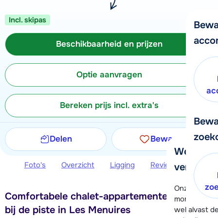
Incl. skipas
Bewa
acco
Beschikbaarheid en prijzen
Optie aanvragen
ac
Bereken prijs incl. extra's
Bewa
zoek
Delen
Bewaren
We helpe
Foto's
Overzicht
Ligging
Reviews
Beschi
verder!
zo
Onze klanten
Comfortabele chalet-appartementen direct
moment hela
bij de piste in Les Menuires
wel alvast d