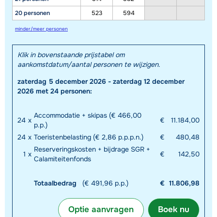
20 personen
523
594
minder/meer personen
Klik in bovenstaande prijstabel om
aankomstdatum/aantal personen te wijzigen.
zaterdag 5 december 2026 - zaterdag 12 december
2026 met 24 personen:
Accommodatie + skipas (€ 466,00
24
x
€
11.184,00
p.p.)
24
x
Toeristenbelasting (€ 2,86 p.p.p.n.)
€
480,48
Reserveringskosten + bijdrage SGR +
1
x
€
142,50
Calamiteitenfonds
Totaalbedrag
(€ 491,96 p.p.)
€
11.806,98
Optie aanvragen
Boek nu