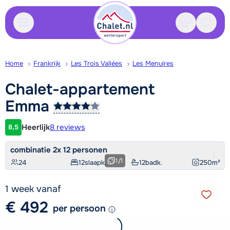
Contact
Bewaa
Home
Frankrijk
Les Trois Vallées
Les Menuires
Chalet-appartement
Emma
Heerlijk
8 reviews
8,5
Klantwaardering
combinatie 2x 12 personen
1
/
1
24
12
slaapk.
12
badk.
250
m²
1 week vanaf
€ 492
per persoon