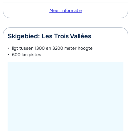
's middags - Gevorderd (min. 3
van week
weken)
Meer informatie
Skigebied: Les Trois Vallées
ligt tussen
1300 en 3200 meter
hoogte
600 km
pistes