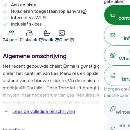
gebruiken:
Aan de piste
Huisdieren toegestaan (op aanvraag)
Internet via Wi-Fi
cont
Inclusief skipas
in
24 pers.
12
slaapk.
12 badk.
250
m²
Algemene omschrijving
What
Het recent gebouwde chalet Emma is gunstig gelegen; net
onder het centrum van Les Menuires en op slechts 25 meter
ter
afstand van de blauwe skipiste. Via deze piste ski je naar de
stoeltjeslift Tortollet. Deze Tortollet lift brengt je, in een paar
Morgen om 0
minuten, naar het centrum van Les Menuires, waar skiliften
beschikbaar:
vertrekken naar de Col de la Chambre en de 3 Marches.
Hiervandaan kun je verder het Les Trois Vallées skigebied in.
Lees de volledige omschrijving
winte
Ook kun je via het centrum naar de Point de la Masse, waar
een aantal zeer mooie pistes gelegen is.
Bel 