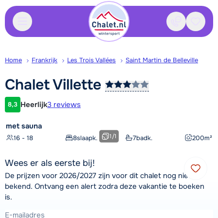
Contact
Bewaa
Home
Frankrijk
Les Trois Vallées
Saint Martin de Belleville
Chalet
Villette
Heerlijk
3 reviews
8,3
Klantwaardering
met sauna
1
/
1
16 - 18
8
slaapk.
7
badk.
200
m²
Wees er als eerste bij!
De prijzen voor 2026/2027 zijn voor dit chalet nog niet
bekend. Ontvang een alert zodra deze vakantie te boeken
is.