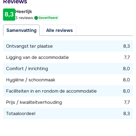
Reviews
250 meter
(160 cm breed). Eén 4-persoons slaapkamer met twee 2-
Heerlijk
persoons bedsteden (160 cm breed). Drie aparte badkamers,
8,3
Afstand tot piste
3 reviews
Geverifieerd
waarvan twee met ieder een douche en toilet en één met
280 meter
bad. Twee aparte toiletten.
Samenvatting
Alle reviews
Afstand tot skilift
280 meter (sleeplift)
Ontvangst ter plaatse
8,3
Afstand tot skibushalte
Ligging van de accommodatie
7,7
60 meter
Comfort / inrichting
8,0
Hygiëne / schoonmaak
8,0
Bekijk kaart
Faciliteiten in en rondom de accommodatie
8,0
Prijs / kwaliteitverhouding
7,7
Totaaloordeel
8,3