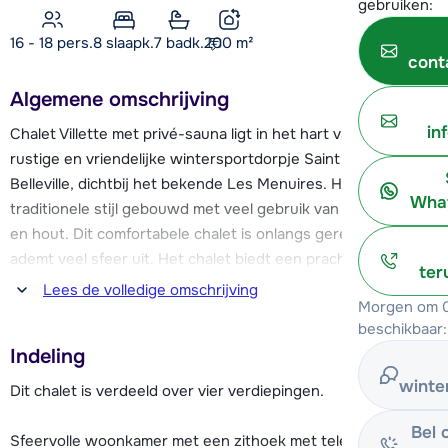
gebruiken:
16 - 18 pers.
8
slaapk.
7 badk.
200
m²
cont
Algemene omschrijving
in
Chalet Villette met privé-sauna ligt in het hart van het
rustige en vriendelijke wintersportdorpje Saint Martin de
Belleville, dichtbij het bekende Les Menuires. Het chalet is in
What
traditionele stijl gebouwd met veel gebruik van natuursteen
en hout. Dit comfortabele chalet is onlangs gerenoveerd en
ademt veel sfeer uit. Het chalet biedt een prachtig uitzicht
ter
over de omliggende bergen.
Lees de volledige omschrijving
Morgen om 0
beschikbaar:
Het chalet ligt op ca. 250 meter afstand van het centrum, de
Indeling
piste en de sleeplift. Via deze sleeplift kun je de cabinelift
van Saint Martin de Belleville bereiken, die je verder het
winte
Dit chalet is verdeeld over vier verdiepingen.
skigebied van Les Trois Vallées in brengt. De cabinelift is ook
Bel 
bereikbaar met de gratis skibus, die op slechts 50 meter
Sfeervolle woonkamer met een zithoek met televisie, Blu-