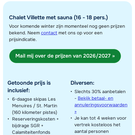
Chalet Villette met sauna (16 - 18 pers.)
Voor komende winter zijn momenteel nog geen prijzen
bekend. Neem
contact
met ons op voor een
prijsindicatie.
Toon alle accommodaties in dit gebied
Mail mij over de prijzen van 2026/2027 »
Deze kaart geeft een indicatie van de ligging van onze accommodaties. De
exacte locatie kan enigszins afwijken.
Getoonde prijs is
Diversen:
inclusief:
Slechts 30% aanbetalen
-
Bekijk betaal- en
6-daagse skipas Les
annuleringsvoorwaarden
Menuires / St. Martin
»
(160 kilometer pistes)
Je kan tot 4 weken voor
Reserveringskosten +
vertrek kosteloos het
bijdrage SGR +
aantal personen
Calamiteitenfonds