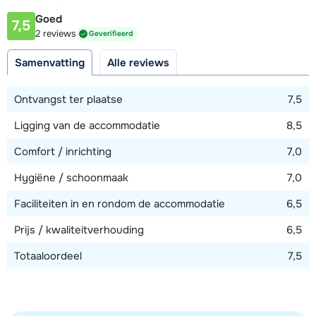
50 meter
Goed
7,5
Afstand tot skilift
2 reviews
Geverifieerd
150 meter
Samenvatting
Alle reviews
Bekijk kaart
Ontvangst ter plaatse
7,5
Ligging van de accommodatie
8,5
Comfort / inrichting
7,0
Hygiëne / schoonmaak
7,0
Faciliteiten in en rondom de accommodatie
6,5
Prijs / kwaliteitverhouding
6,5
Totaaloordeel
7,5