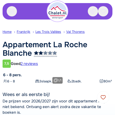
Contact
Bewaa
Home
Frankrijk
Les Trois Vallées
Val Thorens
Appartement La Roche
Blanche
Goed
2 reviews
7,5
Klantwaardering
6 - 8 pers.
1
/
1
6 - 8
3
slaapk.
2
badk.
80
m²
Wees er als eerste bij!
De prijzen voor 2026/2027 zijn voor dit appartement nog
niet bekend. Ontvang een alert zodra deze vakantie te
boeken is.