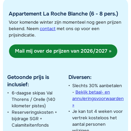
Appartement La Roche Blanche (6 - 8 pers.)
Toon alle accommodaties in dit gebied
Voor komende winter zijn momenteel nog geen prijzen
Deze kaart geeft een indicatie van de ligging van onze accommodaties. De
bekend. Neem
contact
met ons op voor een
exacte locatie kan enigszins afwijken.
prijsindicatie.
Mail mij over de prijzen van 2026/2027 »
Getoonde prijs is
Diversen:
inclusief:
Slechts 30% aanbetalen
-
Bekijk betaal- en
6-daagse skipas Val
annuleringsvoorwaarden
Thorens / Orelle (140
»
kilometer pistes)
Je kan tot 4 weken voor
Reserveringskosten +
vertrek kosteloos het
bijdrage SGR +
aantal personen
Calamiteitenfonds
wijzigen.