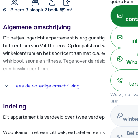
gebruiken:
6 - 8 pers.
3
slaapk.
2 badk.
80
m²
cont
Algemene omschrijving
Dit netjes ingericht appartement is erg gunstig gelegen in
in
het centrum van Val Thorens. Op loopafstand van het
winkelcentrum en het sportcentrum met o.a. een zwembad,
whirlpool, sauna en fitness. Tegenover de résidence is er
What
een bowlingcentrum.
ter
Vanuit de résidence sta je binnen enkele tellen op de piste,
Lees de volledige omschrijving
die zich op nog geen 50 meter loopafstand bevindt. Via deze
We zijn er 
piste ski je gemakkelijk naar de diverse skiliften van Val
uur.
Indeling
Thorens. Bij de piste en skiliften zijn ook de
(kinder)skischolen te vinden.
Dit appartement is verdeeld over twee verdiepingen.
winte
Val Thorens heeft een autovrij centrum. De auto dien je
Woonkamer met een zithoek, eettafel en een keuken met
Bel 
daarom verplicht te parkeren in één van de openbare