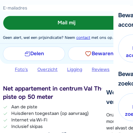
Bewa
Mail mij
acco
Geen alert, wel een prijsindicatie? Neem
contact
met ons op.
Delen
Bewaren
ac
Foto's
Overzicht
Ligging
Reviews
Extra 
Bewa
zoek
Net appartement in centrum Val Thorens,
We helpe
piste op 50 meter
verder!
Aan de piste
Huisdieren toegestaan (op aanvraag)
zo
Onze klanten
Internet via Wi-Fi
moment hela
Inclusief skipas
wel alvast d