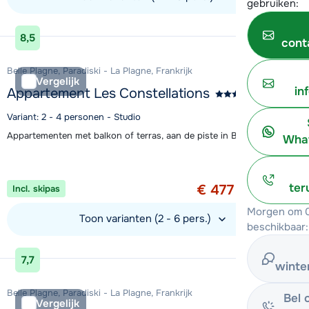
gebruiken:
Bekijk accommodatie
8,5
cont
Belle Plagne, Paradiski - La Plagne, Frankrijk
Vergelijk
in
Appartement Les Constellations
Variant: 2 - 4 personen - Studio
Appartementen met balkon of terras, aan de piste in Belle Plagne
What
Aanbieding
1 week vanaf
ter
€ 477
Incl. skipas
per persoon
Morgen om 0
Toon varianten (2 - 6 pers.)
beschikbaar:
Bekijk accommodatie
7,7
winte
Belle Plagne, Paradiski - La Plagne, Frankrijk
Bel 
Vergelijk