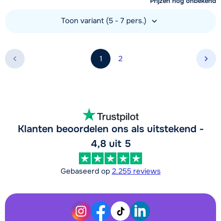
Prijzen nog onbekend
Toon variant (5 - 7 pers.)
Bekijk accommodatie
1
2
Vol
Klanten beoordelen ons als uitstekend -
4,8 uit 5
Gebaseerd op
2.255 reviews