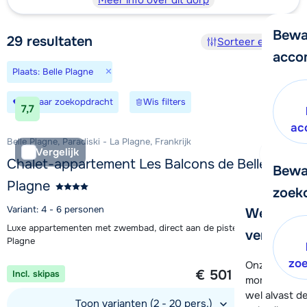
Meer info over dit dorp
Bewa
29
resultaten
Sorteer en filter
acco
×
Plaats: Belle Plagne
Bewaar zoekopdracht
Wis filters
7,7
ac
Belle Plagne, Paradiski - La Plagne, Frankrijk
Vergelijk
Chalet-appartement Les Balcons de Belle
Bewa
Plagne
zoek
Variant: 4 - 6 personen
We helpe
Luxe appartementen met zwembad, direct aan de piste in Belle
verder!
Plagne
1 week vanaf
zo
Onze klanten
€ 501
Incl. skipas
per persoon
moment hela
wel alvast d
Toon varianten (2 - 20 pers.)