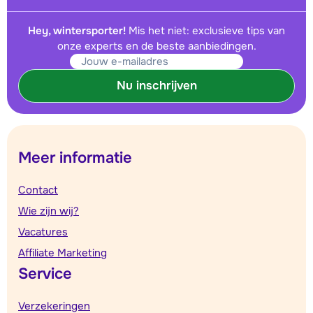
Hey, wintersporter!
Mis het niet: exclusieve tips van
onze experts en de beste aanbiedingen.
Nu inschrijven
Meer informatie
Contact
Wie zijn wij?
Vacatures
Affiliate Marketing
Service
Verzekeringen