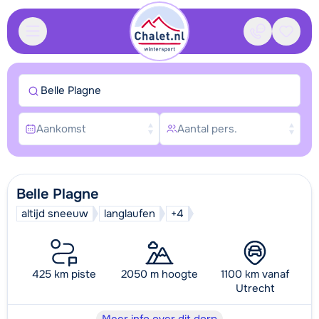
Contact
Bewaa
Belle Plagne
Aankomst
Aantal pers.
Belle Plagne
altijd sneeuw
langlaufen
+4
425 km piste
2050 m hoogte
1100 km vanaf
Utrecht