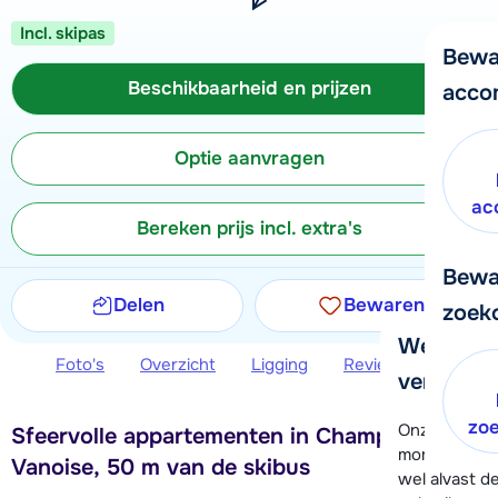
Incl. skipas
Bewa
Beschikbaarheid en prijzen
acco
Optie aanvragen
ac
Bereken prijs incl. extra's
Bewa
Delen
Bewaren
zoek
We helpe
Foto's
Overzicht
Ligging
Reviews
Beschi
verder!
zo
Onze klanten
Sfeervolle appartementen in Champagny en
moment hela
Vanoise, 50 m van de skibus
wel alvast d