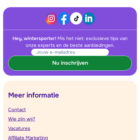
Hey, wintersporter!
Mis het niet: exclusieve tips van
onze experts en de beste aanbiedingen.
Nu inschrijven
Meer informatie
Contact
Wie zijn wij?
Vacatures
Affiliate Marketing