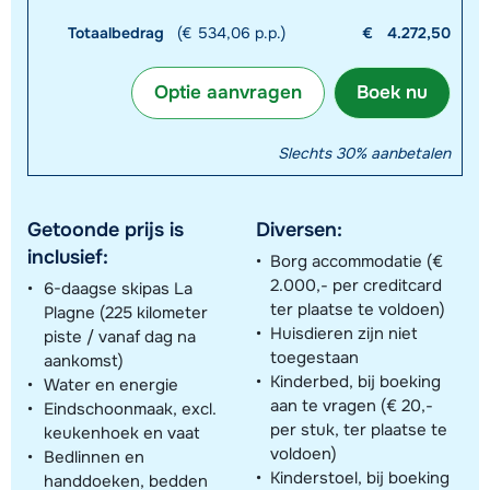
Totaalbedrag
(€ 534,06 p.p.)
€
4.272,50
Optie aanvragen
Boek nu
Slechts 30% aanbetalen
Getoonde prijs is
Diversen:
inclusief:
Borg accommodatie (€
2.000,- per creditcard
6-daagse skipas La
ter plaatse te voldoen)
Plagne (225 kilometer
Huisdieren zijn niet
piste / vanaf dag na
toegestaan
aankomst)
Kinderbed, bij boeking
Water en energie
aan te vragen (€ 20,-
Eindschoonmaak, excl.
per stuk, ter plaatse te
keukenhoek en vaat
voldoen)
Bedlinnen en
Kinderstoel, bij boeking
handdoeken, bedden