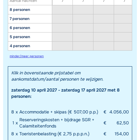
Aantal nachten
7
7
7
7
8 personen
7 personen
6 personen
5 personen
4 personen
minder/meer personen
Klik in bovenstaande prijstabel om
Toon alle accommodaties in dit gebied
aankomstdatum/aantal personen te wijzigen.
Deze kaart geeft een indicatie van de ligging van onze accommodaties. De
zaterdag 10 april 2027 - zaterdag 17 april 2027 met 8
exacte locatie kan enigszins afwijken.
personen:
8
x
Accommodatie + skipas (€ 507,00 p.p.)
€
4.056,00
Reserveringskosten + bijdrage SGR +
1
x
€
62,50
Calamiteitenfonds
8
x
Toeristenbelasting (€ 2,75 p.p.p.n.)
€
154,00