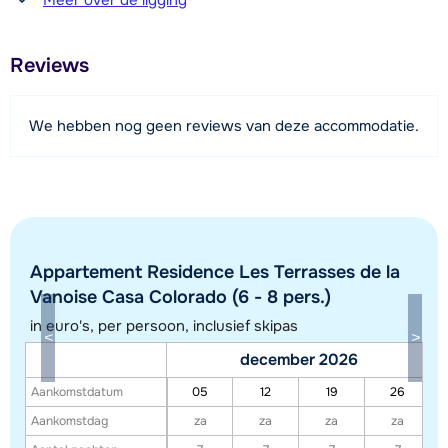
600 meter
Afstand tot restaurant of bar
Reviews
100 meter
Afstand tot piste
We hebben nog geen reviews van deze accommodatie.
800 meter
Afstand tot skilift
800 meter
Afstand tot skibushalte
50 meter
Appartement Residence Les Terrasses de la
Vanoise Casa Colorado (6 - 8 pers.)
in euro's, per persoon, inclusief skipas
Bekijk kaart
december 2026
Aankomstdatum
05
12
19
26
Aankomstdag
za
za
za
za