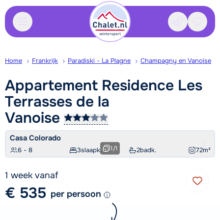
Contact
Bewaa
Home
Frankrijk
Paradiski - La Plagne
Champagny en Vanoise
Appartement Residence Les
Terrasses de la
Vanoise
Casa Colorado
1
/
1
6 - 8
3
slaapk.
2
badk.
72
m²
1 week vanaf
€ 535
per persoon