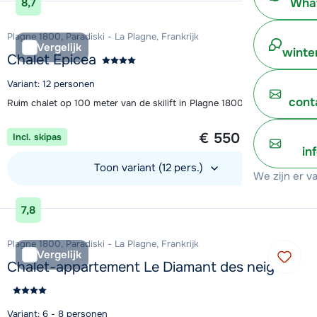
What
8,7
Plagne 1800, Paradiski - La Plagne, Frankrijk
Vergelijk
winte
Chalet Epicea
Variant: 12 personen
cont
Ruim chalet op 100 meter van de skilift in Plagne 1800
1 week vanaf
€ 550
Incl. skipas
per persoon
in
Toon variant (12 pers.)
We zijn er v
Bekijk accommodatie
7,8
Plagne 1800, Paradiski - La Plagne, Frankrijk
Vergelijk
Chalet-appartement Le Diamant des neiges
Variant: 6 - 8 personen