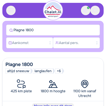
Contact
Bewaa
Plagne 1800
Aankomst
Aantal pers.
Plagne 1800
altijd sneeuw
langlaufen
+6
425 km piste
1800 m hoogte
1100 km vanaf
Utrecht