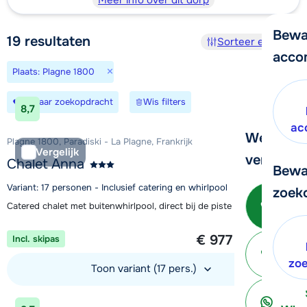
Meer info over dit dorp
Bewa
19
resultaten
Sorteer en filter
acco
×
Plaats: Plagne 1800
Bewaar zoekopdracht
Wis filters
8,7
ac
We helpe
Plagne 1800, Paradiski - La Plagne, Frankrijk
Vergelijk
verder!
Chalet Anna
Bewa
Variant: 17 personen - Inclusief catering en whirlpool
zoek
Bel 
Catered chalet met buitenwhirlpool, direct bij de piste in Plagne 1800
1 week vanaf
€ 977
Incl. skipas
per persoon
ter
zo
Toon variant (17 pers.)
Bekijk accommodatie