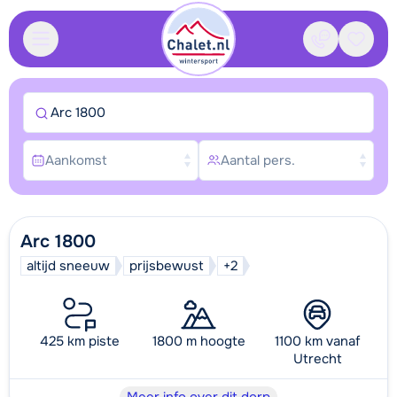
Contact
Bewaa
Arc 1800
Aankomst
Aantal pers.
Arc 1800
altijd sneeuw
prijsbewust
+2
425 km piste
1800 m hoogte
1100 km vanaf
Utrecht