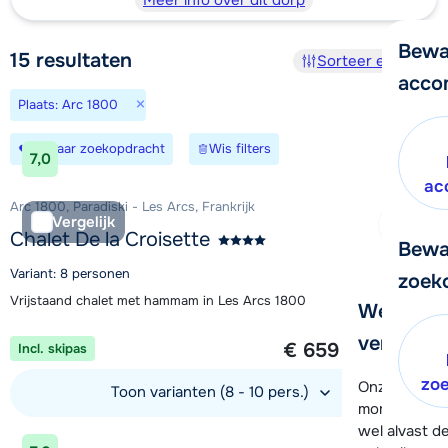
Meer info over dit dorp
Bewa
15
resultaten
Sorteer en filter
acco
×
Plaats: Arc 1800
Bewaar zoekopdracht
Wis filters
7,0
ac
Arc 1800, Paradiski - Les Arcs, Frankrijk
Vergelijk
Chalet De la Croisette
Bewa
Variant: 8 personen
zoek
Vrijstaand chalet met hammam in Les Arcs 1800
We helpe
1 week vanaf
verder!
€ 659
Incl. skipas
per persoon
zo
Onze klanten
Toon varianten (8 - 10 pers.)
moment hela
wel alvast d
Bekijk accommodatie