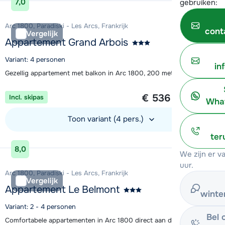
7,0
gebruiken:
Arc 1800, Paradiski - Les Arcs, Frankrijk
cont
Vergelijk
Appartement Grand Arbois
Variant: 4 personen
in
Gezellig appartement met balkon in Arc 1800, 200 meter van de piste
1 week vanaf
€ 536
Incl. skipas
per persoon
What
Toon variant (4 pers.)
ter
Bekijk accommodatie
8,0
We zijn er 
uur.
Arc 1800, Paradiski - Les Arcs, Frankrijk
Vergelijk
Appartement Le Belmont
winte
Variant: 2 - 4 personen
Bel 
Comfortabele appartementen in Arc 1800 direct aan de piste gelegen