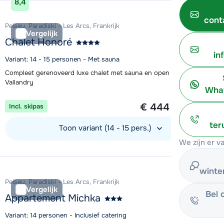
8,4
cont
Peisey, Paradiski - Les Arcs, Frankrijk
Vergelijk
Chalet Honoré
in
Variant: 14 - 15 personen - Met sauna
Compleet gerenoveerd luxe chalet met sauna en open haard bij
Vallandry
What
1 week vanaf
€ 444
Incl. skipas
per persoon
ter
Toon variant (14 - 15 pers.)
We zijn er v
Bekijk accommodatie
winte
Peisey, Paradiski - Les Arcs, Frankrijk
Vergelijk
Bel 
Appartement Michka
Variant: 14 personen - Inclusief catering