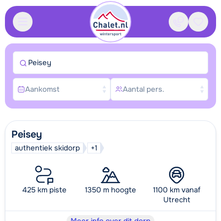
Contact
Bewaa
Peisey
Aankomst
Aantal pers.
Peisey
authentiek skidorp
+1
425 km piste
1350 m hoogte
1100 km vanaf
Utrecht