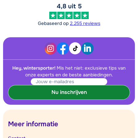
4,8 uit 5
Gebaseerd op
2.255 reviews
Hey, wintersporter!
Mis het niet: exclusieve tips van
onze experts en de beste aanbiedingen.
Nu inschrijven
Meer informatie