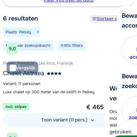
Meer info over dit dorp
Bewa
6
resultaten
Sorteer en filter
acco
×
Plaats: Peisey
Bewaar zoekopdracht
Wis filters
9,0
ac
Peisey, Paradiski - Les Arcs, Frankrijk
Vergelijk
Chalet Astraea
Bewa
Variant: 11 personen
zoek
We helpe
Luxe chalet op 300 meter van de skilift in Peisey
verder!
1 week vanaf
€ 465
Incl. skipas
per persoon
Onze klanten
zo
moment hela
Toon variant (11 pers.)
wel alvast d
gebruiken:
Bekijk accommodatie