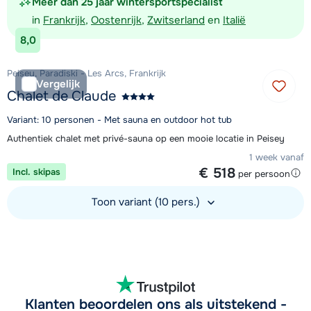
Meer dan 25 jaar wintersportspecialist
in
Frankrijk
,
Oostenrijk
,
Zwitserland
en
Italië
8,0
Peisey, Paradiski - Les Arcs, Frankrijk
Vergelijk
Chalet de Claude
Variant: 10 personen - Met sauna en outdoor hot tub
Authentiek chalet met privé-sauna op een mooie locatie in Peisey
1 week vanaf
€ 518
Incl. skipas
per persoon
Toon variant (10 pers.)
Bekijk accommodatie
Klanten beoordelen ons als uitstekend -