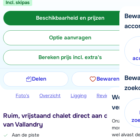
Incl. skipas
Bewa
Beschikbaarheid en prijzen
acco
Optie aanvragen
Bereken prijs incl. extra's
ac
Bewa
Delen
Bewaren
zoek
Foto's
Overzicht
Ligging
Reviews
Beschi
We helpe
verder!
Ruim, vrijstaand chalet direct aan de piste
zo
Onze klanten
van Vallandry
moment hela
wel alvast d
Aan de piste