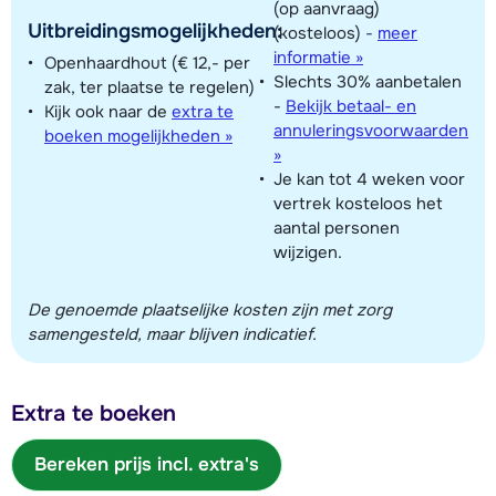
(op aanvraag)
Uitbreidingsmogelijkheden:
(kosteloos)
-
meer
informatie »
Openhaardhout (€ 12,- per
Slechts 30% aanbetalen
zak, ter plaatse te regelen)
-
Bekijk betaal- en
Kijk ook naar de
extra te
annuleringsvoorwaarden
boeken mogelijkheden »
»
Je kan tot 4 weken voor
vertrek kosteloos het
aantal personen
wijzigen.
De genoemde plaatselijke kosten zijn met zorg
samengesteld, maar blijven indicatief.
Extra te boeken
Bereken prijs incl. extra's