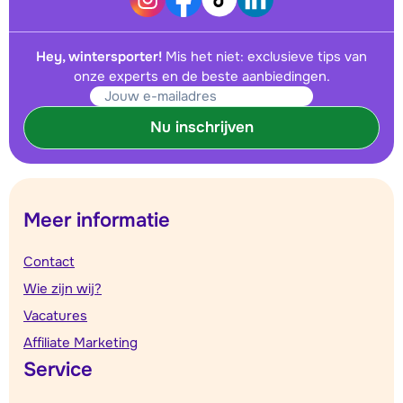
Hey, wintersporter!
Mis het niet: exclusieve tips van
onze experts en de beste aanbiedingen.
Nu inschrijven
Meer informatie
Contact
Wie zijn wij?
Vacatures
Affiliate Marketing
Service