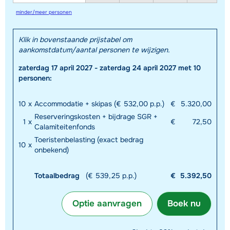
minder/meer personen
Klik in bovenstaande prijstabel om
aankomstdatum/aantal personen te wijzigen.
zaterdag 17 april 2027 - zaterdag 24 april 2027 met 10
personen:
10
x
Accommodatie + skipas (€ 532,00 p.p.)
€
5.320,00
Reserveringskosten + bijdrage SGR +
1
x
€
72,50
Calamiteitenfonds
Toeristenbelasting (exact bedrag
10
x
onbekend)
Totaalbedrag
(€ 539,25 p.p.)
€
5.392,50
Optie aanvragen
Boek nu