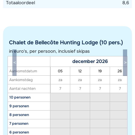
Totaaloordeel
8,6
toegankelijk, het chalet ligt direct bij de uitgang van de
tunnel en je hoeft geen trappen te nemen. Op de
aankomstdag kun je de auto heel even vlakbij het chalet
parkeren om uit te laden. Op de plattegrond (zie foto's)
betreft het chalet nummer 23.
Chalet de Bellecôte Hunting Lodge (10 pers.)
in euro's, per persoon, inclusief skipas
december 2026
Toon alle accommodaties in dit gebied
Aankomstdatum
05
12
19
26
Deze kaart geeft een indicatie van de ligging van onze accommodaties. De
Aankomstdag
za
za
za
za
exacte locatie kan enigszins afwijken.
Aantal nachten
7
7
7
7
10 personen
9 personen
8 personen
7 personen
6 personen