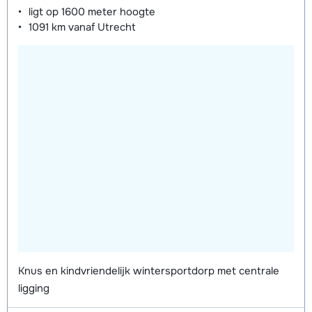
dagen)
van week
(8 dagen)
van week
ligt op
1600 meter
hoogte
1091 km
vanaf Utrecht
Zilver (Evolution) Schoenen (8
afhankelijk
Mini Kid Ski's + Stokken (8 dagen)
afhankelijk
dagen)
van week
van week
Mini Kid Schoenen (8 dagen)
afhankelijk
van week
Knus en kindvriendelijk wintersportdorp met centrale
ligging