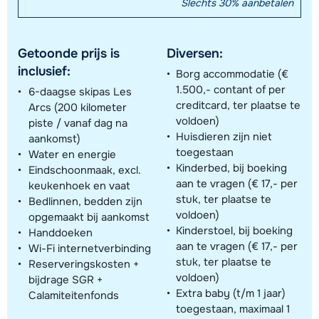
Slechts 30% aanbetalen
Getoonde prijs is
Diversen:
inclusief:
Borg accommodatie (€
1.500,- contant of per
6-daagse skipas Les
creditcard, ter plaatse te
Arcs (200 kilometer
voldoen)
piste / vanaf dag na
Huisdieren zijn niet
aankomst)
toegestaan
Water en energie
Kinderbed, bij boeking
Eindschoonmaak, excl.
aan te vragen (€ 17,- per
keukenhoek en vaat
stuk, ter plaatse te
Bedlinnen, bedden zijn
voldoen)
opgemaakt bij aankomst
Kinderstoel, bij boeking
Handdoeken
aan te vragen (€ 17,- per
Wi-Fi internetverbinding
stuk, ter plaatse te
Reserveringskosten +
voldoen)
bijdrage SGR +
Extra baby (t/m 1 jaar)
Calamiteitenfonds
toegestaan, maximaal 1