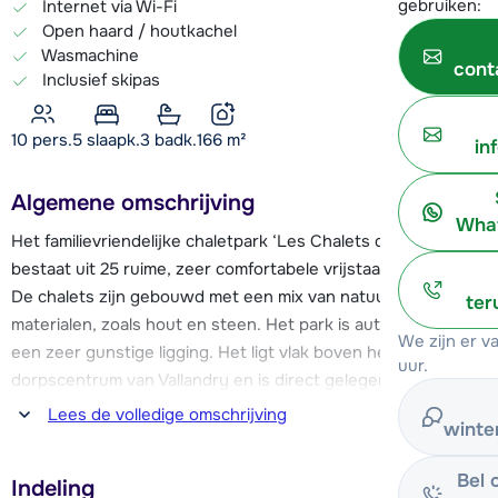
gebruiken:
Internet via Wi-Fi
Open haard / houtkachel
Wasmachine
cont
Inclusief skipas
10 pers.
5
slaapk.
3 badk.
166
m²
in
Algemene omschrijving
What
Het familievriendelijke chaletpark ‘Les Chalets de Bellecôte’
bestaat uit 25 ruime, zeer comfortabele vrijstaande chalets.
De chalets zijn gebouwd met een mix van natuurlijke
ter
materialen, zoals hout en steen. Het park is autovrij en heeft
We zijn er 
een zeer gunstige ligging. Het ligt vlak boven het
uur.
dorpscentrum van Vallandry en is direct gelegen aan de
blauwe piste van het en enorme Les Arcs skigebied (200
Lees de volledige omschrijving
winte
kilometer piste). Zo kun je ’s ochtends vroeg zo snel
mogelijk op pad om het veelzijdige skigebied te verkennen!
Bel 
Indeling