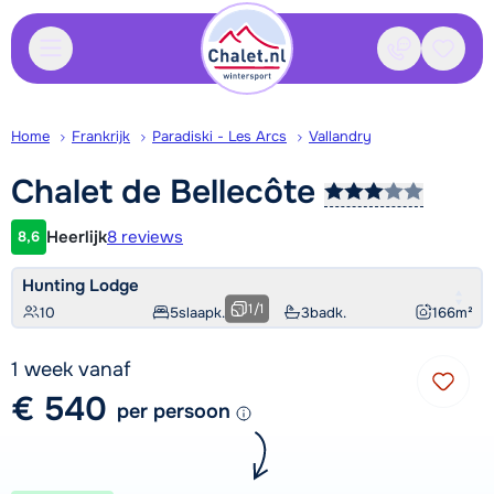
Contact
Bewaa
Home
Frankrijk
Paradiski - Les Arcs
Vallandry
Chalet de
Bellecôte
Heerlijk
8 reviews
8,6
Klantwaardering
Hunting Lodge
1
/
1
10
5
slaapk.
3
badk.
166
m²
1 week vanaf
€ 540
per persoon