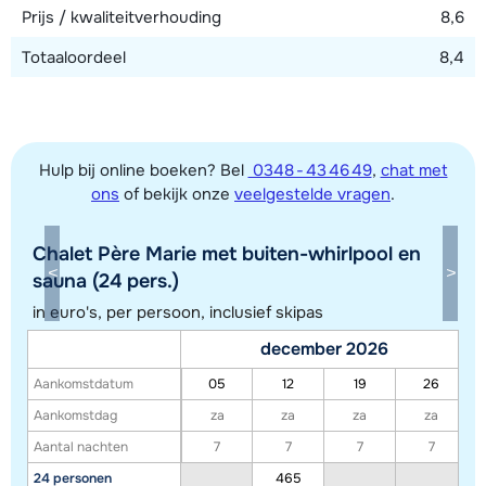
Prijs / kwaliteitverhouding
8,6
Totaaloordeel
8,4
Hulp bij online boeken? Bel
0348 - 43 46 49
,
chat met
ons
of bekijk onze
veelgestelde vragen
.
Chalet Père Marie met buiten-whirlpool en
Toon alle accommodaties in dit gebied
sauna (24 pers.)
Deze kaart geeft een indicatie van de ligging van onze accommodaties. De
in euro's, per persoon, inclusief skipas
exacte locatie kan enigszins afwijken.
december 2026
Aankomstdatum
05
12
19
26
Aankomstdag
za
za
za
za
Aantal nachten
7
7
7
7
24 personen
465