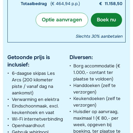
Totaalbedrag
(€ 464,94 p.p.)
€
11.158,50
Optie aanvragen
Boek nu
Slechts 30% aanbetalen
Getoonde prijs is
Diversen:
inclusief:
Borg accommodatie (€
1.000,- contant ter
6-daagse skipas Les
plaatse te voldoen)
Arcs (200 kilometer
Handdoeken (zelf te
piste / vanaf dag na
verzorgen)
aankomst)
Keukendoeken (zelf te
Verwarming en elektra
verzorgen)
Eindschoonmaak, excl.
Huisdier op aanvraag,
keukenhoek en vaat
maximaal 1 (€ 80,- per
Wi-Fi internetverbinding
week, opgeven bij
Openhaardhout
boeking, ter plaatse te
Gebruik whirlpool