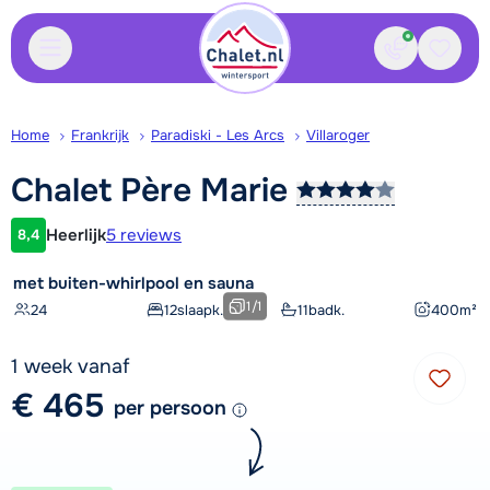
Contact
Bewaa
Home
Frankrijk
Paradiski - Les Arcs
Villaroger
Chalet Père
Marie
Heerlijk
5 reviews
8,4
Klantwaardering
met buiten-whirlpool en sauna
1
/
1
24
12
slaapk.
11
badk.
400
m²
1 week vanaf
€ 465
per persoon