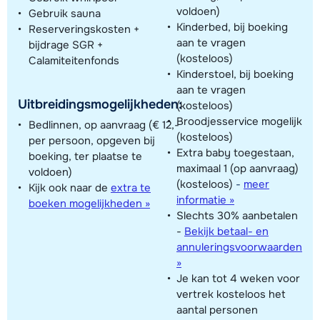
voldoen)
Gebruik sauna
Kinderbed, bij boeking
Reserveringskosten +
aan te vragen
bijdrage SGR +
(kosteloos)
Calamiteitenfonds
Kinderstoel, bij boeking
aan te vragen
Uitbreidingsmogelijkheden:
(kosteloos)
Broodjesservice mogelijk
Bedlinnen, op aanvraag (€ 12,-
(kosteloos)
per persoon, opgeven bij
Extra baby toegestaan,
boeking, ter plaatse te
maximaal 1 (op aanvraag)
voldoen)
(kosteloos)
-
meer
Kijk ook naar de
extra te
informatie »
boeken mogelijkheden »
Slechts 30% aanbetalen
-
Bekijk betaal- en
annuleringsvoorwaarden
»
Je kan tot 4 weken voor
vertrek kosteloos het
aantal personen