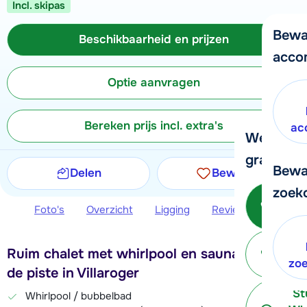
Incl. skipas
Bewa
Beschikbaarheid en prijzen
acco
Optie aanvragen
Bereken prijs incl. extra's
ac
We helpe
graag ver
Bewa
Delen
Bewaren
zoek
Bel o
Foto's
Overzicht
Ligging
Reviews
Beschi
- 
P
Ruim chalet met whirlpool en sauna vlakbij
terug
zo
de piste in Villaroger
St
Whirlpool / bubbelbad