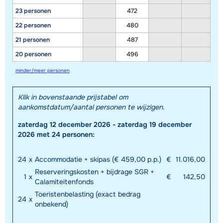
23 personen
472
22 personen
480
21 personen
487
20 personen
496
minder/meer personen
Klik in bovenstaande prijstabel om
aankomstdatum/aantal personen te wijzigen.
zaterdag 12 december 2026 - zaterdag 19 december
2026 met 24 personen:
24
x
Accommodatie + skipas (€ 459,00 p.p.)
€
11.016,00
Reserveringskosten + bijdrage SGR +
1
x
€
142,50
Calamiteitenfonds
Toeristenbelasting (exact bedrag
24
x
onbekend)