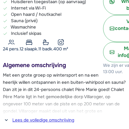
Wh
Huisdieren toegestaan (op aanvraag)
Internet via Wi-Fi
b
Open haard / houtkachel
Sauna (privé)
V
Wasmachine
conta
Inclusief skipas
Ma
24 pers.
12
slaapk.
11 badk.
400
m²
info
Algemene omschrijving
We zijn er v
13:00 uur.
Met een grote groep op wintersport en na een actieve dag
heerlijk willen ontspannen in een buiten-whirlpool en sauna?
Dan zit je in dit 24-persoons chalet Père Marie goed! Chalet
Père Marie ligt in het gemoedelijke dorp Villaroger, op
ongeveer 100 meter van de piste en op 200 meter van de
gondel. Villaroger maakt deel uit van het grote en
uitdagende skigebied Les Arcs met ruim 200 kilometer aan
Lees de volledige omschrijving
pistes. Afhankelijk van de sneeuwcondities kun je (off-piste)