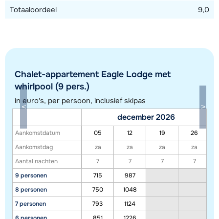
Totaaloordeel
9,0
Chalet-appartement Eagle Lodge met
whirlpool (9 pers.)
in euro's, per persoon, inclusief skipas
december 2026
Aankomstdatum
05
12
19
26
Toon alle accommodaties in dit gebied
Aankomstdag
za
za
za
za
Deze kaart geeft een indicatie van de ligging van onze accommodaties. De
Aantal nachten
7
7
7
7
exacte locatie kan enigszins afwijken.
9 personen
715
987
8 personen
750
1048
7 personen
793
1124
6 personen
851
1226