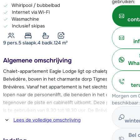
gebruiken:
Whirlpool / bubbelbad
Internet via Wi-Fi
Wasmachine
cont
Inclusief skipas
in
9 pers.
5
slaapk.
4 badk.
124
m²
Algemene omschrijving
What
Chalet-appartement Eagle Lodge ligt op chaletpark Le
Belvédère, boven in het charmante dorp Tignes-Les-
ter
Brévières. Vanaf het appartement is het slechts 200 meter
lopen naar de personenlift, die beneden in het dorp
Morgen om 0
tegenover de piste en cabinelift uitkomt. Deze personenlift
beschikbaar:
is te gebruiken van 8.30 tot 18.30 uur. De Brévières
cabinelift geeft je toegang tot de 300 km piste van het
Lees de volledige omschrijving
winte
Tignes - Val d'Isère skigebied. Bij de cabinelift is het
startpunt van de skilessen van de ESF skischool en ook vind
Bel 