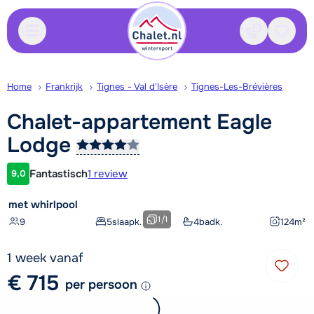
Contact
Bewaa
Home
Frankrijk
Tignes - Val d'Isère
Tignes-Les-Brévières
Chalet-appartement Eagle
Lodge
Fantastisch
1 review
9,0
Klantwaardering
met whirlpool
1
/
1
9
5
slaapk.
4
badk.
124
m²
1 week vanaf
€ 715
per persoon