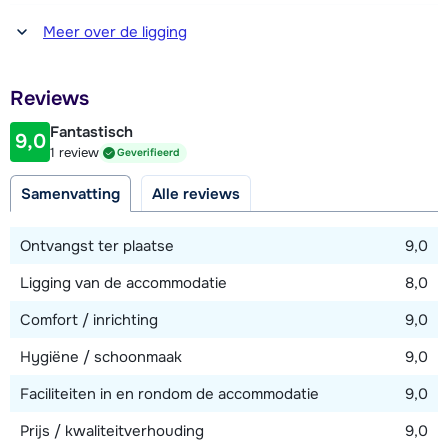
(tegen betaling en vooraf reserveren via
twee badkamers, waarvan één en-suite met douche en
Afstand tot winkel(s)
https://en.tignes.net/holidays/car-parks).
Meer over de ligging
toilet en één met douche. Apart toilet.
500 meter
Afstand tot restaurant of bar
Verder beschikt dit chalet-appartement over Wi-Fi en een
Reviews
500 meter
ruim terras met whirlpool.
Fantastisch
9,0
Afstand tot piste
1 review
Geverifieerd
200 meter (via personenlift)
Samenvatting
Alle reviews
Afstand tot skilift
200 meter (via personenlift)
Ontvangst ter plaatse
9,0
Afstand tot skibushalte
Ligging van de accommodatie
8,0
400 meter
Comfort / inrichting
9,0
Hygiëne / schoonmaak
9,0
Bekijk kaart
Faciliteiten in en rondom de accommodatie
9,0
Prijs / kwaliteitverhouding
9,0