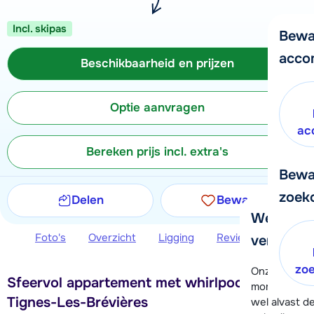
Incl. skipas
Bewa
acco
Beschikbaarheid en prijzen
Optie aanvragen
ac
Bereken prijs incl. extra's
Bewa
zoek
Delen
Bewaren
We helpe
Foto's
Overzicht
Ligging
Reviews
Beschi
verder!
zo
Onze klanten
Sfeervol appartement met whirlpool in
moment hela
Tignes-Les-Brévières
wel alvast d