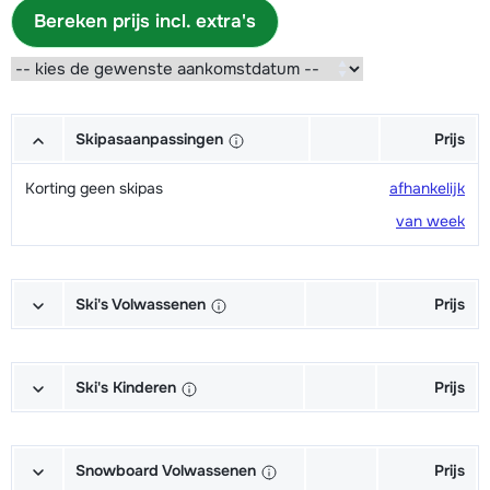
Bereken prijs incl. extra's
Skipasaanpassingen
Prijs
Korting geen skipas
afhankelijk
van week
Ski's Volwassenen
Prijs
Excellent (Excellence) Ski's +
afhankelijk
Schoenen + Stokken (6/7 dagen)
van week
Ski's Kinderen
Prijs
Excellent (Excellence) Ski's +
afhankelijk
Kampioen (Champion) Ski's +
afhankelijk
Stokken (6/7 dagen)
van week
Schoenen + Stokken (6/7 dagen)
van week
Snowboard Volwassenen
Prijs