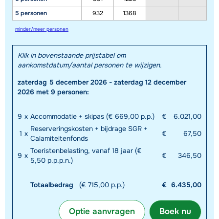
5 personen
932
1368
minder/meer personen
Klik in bovenstaande prijstabel om
aankomstdatum/aantal personen te wijzigen.
zaterdag 5 december 2026 - zaterdag 12 december
2026 met 9 personen:
9
x
Accommodatie + skipas (€ 669,00 p.p.)
€
6.021,00
Reserveringskosten + bijdrage SGR +
1
x
€
67,50
Calamiteitenfonds
Toeristenbelasting, vanaf 18 jaar (€
9
x
€
346,50
5,50 p.p.p.n.)
Totaalbedrag
(€ 715,00 p.p.)
€
6.435,00
Optie aanvragen
Boek nu