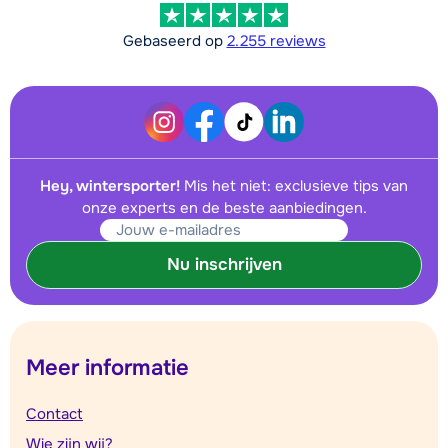
Gebaseerd op
2.255 reviews
Hey, wintersporter!
Mis het niet: exclusieve tips van
onze experts en de beste aanbiedingen.
Nu inschrijven
Meer informatie
Contact
Wie zijn wij?