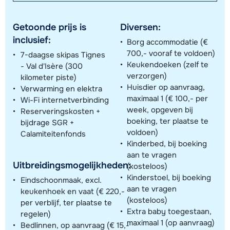
Getoonde prijs is
Diversen:
inclusief:
Borg accommodatie (€
700,- vooraf te voldoen)
7-daagse skipas Tignes
Keukendoeken (zelf te
- Val d'Isère (300
verzorgen)
kilometer piste)
Huisdier op aanvraag,
Verwarming en elektra
maximaal 1 (€ 100,- per
Wi-Fi internetverbinding
week, opgeven bij
Reserveringskosten +
boeking, ter plaatse te
bijdrage SGR +
voldoen)
Calamiteitenfonds
Kinderbed, bij boeking
aan te vragen
Uitbreidingsmogelijkheden:
(kosteloos)
Kinderstoel, bij boeking
Eindschoonmaak, excl.
aan te vragen
keukenhoek en vaat (€ 220,-
(kosteloos)
per verblijf, ter plaatse te
Extra baby toegestaan,
regelen)
maximaal 1 (op aanvraag)
Bedlinnen, op aanvraag (€ 15,-