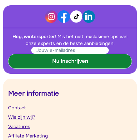
Hey, wintersporter!
Mis het niet: exclusieve tips van
onze experts en de beste aanbiedingen.
Nu inschrijven
Meer informatie
Contact
Wie zijn wij?
Vacatures
Affiliate Marketing