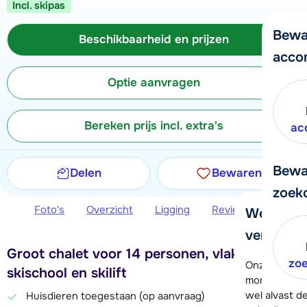
Incl. skipas
Bewa
Beschikbaarheid en prijzen
acco
Optie aanvragen
Bereken prijs incl. extra's
ac
Bewa
Delen
Bewaren
zoek
Foto's
Overzicht
Ligging
Reviews
Beschi
We helpe
verder!
Groot chalet voor 14 personen, vlakbij piste,
zo
Onze klanten
skischool en skilift
moment hela
wel alvast d
Huisdieren toegestaan (op aanvraag)