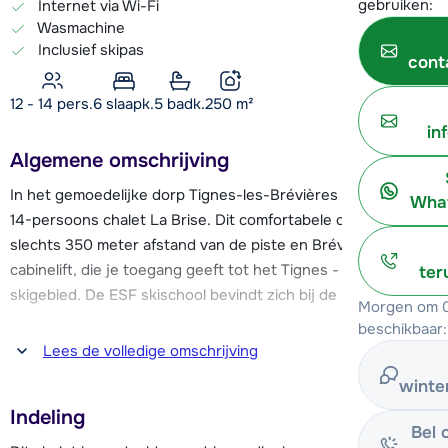
gebruiken:
Internet via Wi-Fi
Wasmachine
Inclusief skipas
cont
12 - 14 pers.
6
slaapk.
5 badk.
250
m²
in
Algemene omschrijving
In het gemoedelijke dorp Tignes-les-Brévières ligt het ruime
What
14-persoons chalet La Brise. Dit comfortabele chalet ligt op
slechts 350 meter afstand van de piste en Brévières
cabinelift, die je toegang geeft tot het Tignes - Val d'Isère
ter
skigebied. De ESF skischool bevindt zich bij de cabinelift.
Morgen om 0
beschikbaar:
Aan de piste bevinden zich een aantal gezellige
Lees de volledige omschrijving
zonneterrassen. Ook een bakker, sportwinkels met
winte
skiverhuur, restaurants en après-ski gelegenheden liggen
Indeling
binnen een straal van 350 meter van het chalet. Een
Bel 
supermarkt is tegenover het chalet gelegen.