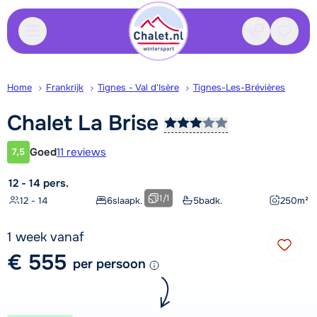
Contact
Bewaa
Home
Frankrijk
Tignes - Val d'Isère
Tignes-Les-Brévières
Chalet La
Brise
Goed
11 reviews
7,5
Klantwaardering
12 - 14 pers.
1
/
1
12 - 14
6
slaapk.
5
badk.
250
m²
1 week vanaf
€ 555
per persoon