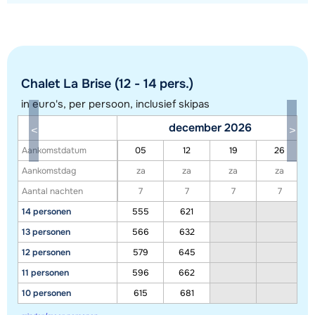
Chalet La Brise (12 - 14 pers.)
in euro's, per persoon, inclusief skipas
december 2026
Toon alle accommodaties in dit gebied
Aankomstdatum
05
12
19
26
Deze kaart geeft een indicatie van de ligging van onze accommodaties. De
Aankomstdag
za
za
za
za
exacte locatie kan enigszins afwijken.
Aantal nachten
7
7
7
7
14 personen
555
621
13 personen
566
632
12 personen
579
645
11 personen
596
662
10 personen
615
681