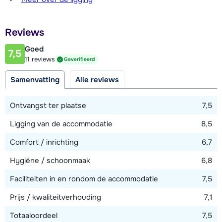
waarvan één met twee 1-persoonsbedden (aan elkaar te
50 meter (Sherpa supermarkt)
schuiven als 2-persoonsbed), één met twee 1-
Afstand tot restaurant of bar
persoonsbedden en één met drie 1-persoonsbedden
Reviews
100 meter
(waarvan twee aan elkaar te schuiven als 2-persoonsbed).
Goed
Eén badkamer met douche. Apart toilet.
7,5
Afstand tot piste
11 reviews
Geverifieerd
350 meter
Samenvatting
Alle reviews
Afstand tot skilift
350 meter
Ontvangst ter plaatse
7,5
Ligging van de accommodatie
8,5
Bekijk kaart
Comfort / inrichting
6,7
Hygiëne / schoonmaak
6,8
Faciliteiten in en rondom de accommodatie
7,5
Prijs / kwaliteitverhouding
7,1
Totaaloordeel
7,5