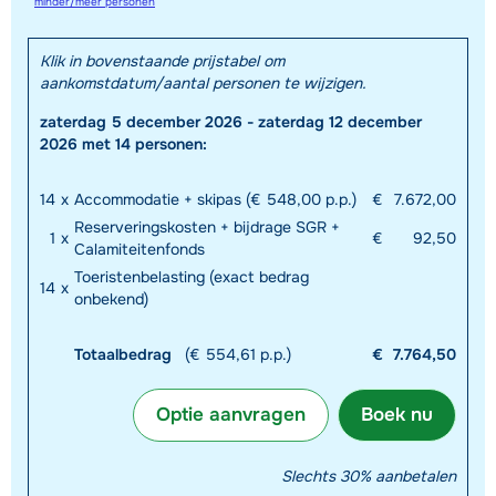
minder/meer personen
Klik in bovenstaande prijstabel om
aankomstdatum/aantal personen te wijzigen.
zaterdag 5 december 2026 - zaterdag 12 december
2026 met 14 personen:
14
x
Accommodatie + skipas (€ 548,00 p.p.)
€
7.672,00
Reserveringskosten + bijdrage SGR +
1
x
€
92,50
Calamiteitenfonds
Toeristenbelasting (exact bedrag
14
x
onbekend)
Totaalbedrag
(€ 554,61 p.p.)
€
7.764,50
Optie aanvragen
Boek nu
Slechts 30% aanbetalen