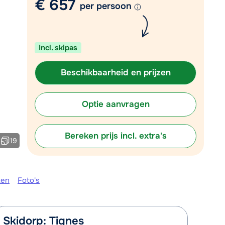
€ 657
per persoon
Plan een terugbelverzoek
r vandaag om 09:00 uur.
Incl. skipas
Chat met wintersportspecialist
Bel ons via 0348 - 43 46 49
Beschikbaarheid en prijzen
Optie aanvragen
Bereken prijs incl. extra's
19
ken
Foto's
Skidorp: Tignes