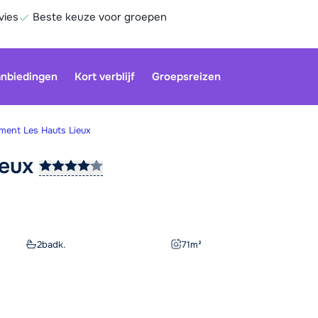
vies
Beste keuze voor groepen
nbiedingen
Kort verblijf
Groepsreizen
ment Les Hauts Lieux
ieux
Onze klan
gesloten.
gebruiken
Be
2
badk.
71
m²