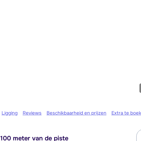
We zijn e
Ligging
Reviews
Beschikbaarheid en prijzen
Extra te boe
 100 meter van de piste