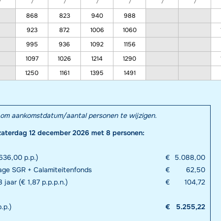
7
7
7
7
7
7
7
868
823
940
988
923
872
1006
1060
995
936
1092
1156
1097
1026
1214
1290
1250
1161
1395
1491
el om aankomstdatum/aantal personen te wijzigen.
zaterdag 12 december 2026 met 8 personen:
636,00 p.p.)
€
5.088,00
rage SGR + Calamiteitenfonds
€
62,50
 jaar (€ 1,87 p.p.p.n.)
€
104,72
.p.)
€
5.255,22