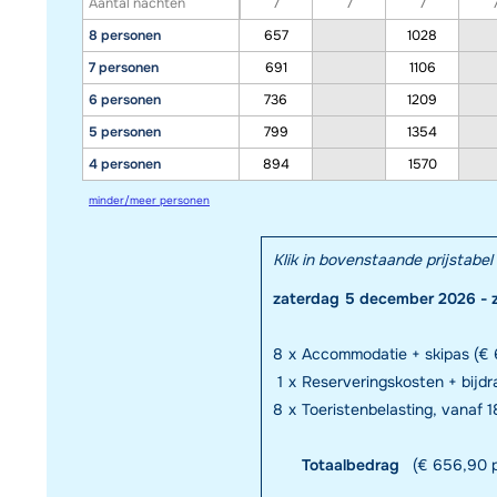
Aantal nachten
7
7
7
8 personen
657
1028
7 personen
691
1106
6 personen
736
1209
5 personen
799
1354
4 personen
894
1570
minder/meer personen
Klik in bovenstaande prijstab
zaterdag 5 december 2026 - 
8
x
Accommodatie + skipas (€ 
1
x
Reserveringskosten + bijd
8
x
Toeristenbelasting, vanaf 18
Totaalbedrag
(€ 656,90 p