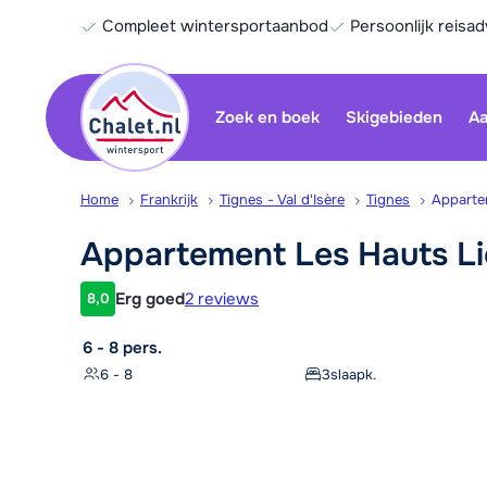
Compleet wintersportaanbod
Persoonlijk reisad
Zoek en boek
Skigebieden
Aa
Home
Frankrijk
Tignes - Val d'Isère
Tignes
Apparte
Appartement Les Hauts
L
Erg goed
2 reviews
8,0
Klantwaardering
6 - 8 pers.
6 - 8
3
slaapk.