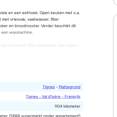
e skimateriaal.
isie en een eethoek. Open keuken met o.a.
 meter voor snowboarders. In het meer bij
met vriesvak, vaatwasser, filter
roren meer langlaufen op de loipen. Verder is
oker en broodrooster. Verder beschikt dit
pa.
n een wasmachine.
 parkeergarages of op één van de openbare
 2-persoonsbed. Eén slaapkamer met twee 1-
raf reserveren via
d. Twee badkamers, waarvan één met bad en
Tignes
-
Plattegrond
Tignes - Val d'Isère - Frankrijk
1104 kilometer
eter (SPAR supermarkt onder appartement)