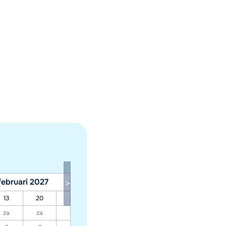
februari 2027
maart 2027
13
20
27
06
13
20
27
za
za
za
za
za
za
za