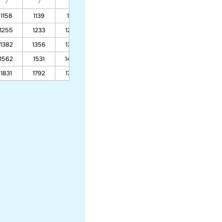
7
7
7
7
7
7
7
1158
1139
1113
1001
940
1001
1255
1233
1203
1075
1006
1075
1382
1356
1322
1173
1092
1173
1562
1531
1490
1310
1214
1310
1831
1792
1740
1516
1395
1516