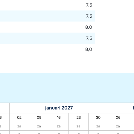
7,5
7,5
8,0
7,5
8,0
januari 2027
6
02
09
16
23
30
06
a
za
za
za
za
za
za