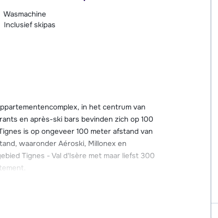
Wasmachine
Inclusief skipas
appartementencomplex, in het centrum van
urants en après-ski bars bevinden zich op 100
n Tignes is op ongeveer 100 meter afstand van
stand, waaronder Aéroski, Millonex en
ebied Tignes - Val d'Isère met maar liefst 300
rtement.
nt. Het appartement is voorzien van alle
op het zuiden, Wi-Fi, een wasmachine en
 heeft een gezamenlijke skiberging op de