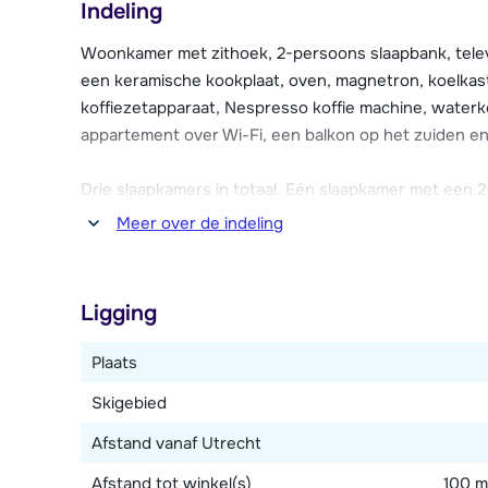
Indeling
begane grond met skikluisjes voor het opbergen van j
Woonkamer met zithoek, 2-persoons slaapbank, telev
In Tignes Le Lac is een funpark met half pipe van 70
een keramische kookplaat, oven, magnetron, koelkast 
Tignes Le Lac kun je ijsduiken. Ook kun je op het bev
koffiezetapparaat, Nespresso koffie machine, waterk
er in het dorp nog een openbaar zwembad met een s
appartement over Wi-Fi, een balkon op het zuiden e
In Tignes parkeer je je auto in één van de openbare
Drie slaapkamers in totaal. Eén slaapkamer met een
parkeerplaatsen van het dorp (tegen betaling en voo
persoonsbedden. Eén slaapkamer met een stapelbe
Meer over de indeling
https://en.tignes.net/holidays/car-parks).
één met douche en toilet. Apart toilet.
Ligging
Plaats
Skigebied
Afstand vanaf Utrecht
Afstand tot winkel(s)
100 m