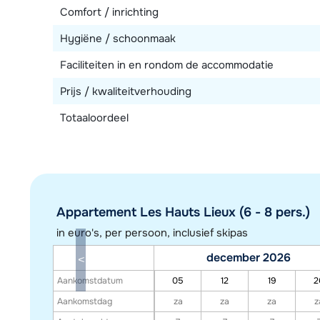
Comfort / inrichting
Hygiëne / schoonmaak
Faciliteiten in en rondom de accommodatie
Prijs / kwaliteitverhouding
Totaaloordeel
Appartement Les Hauts Lieux (6 - 8 pers.)
in euro's, per persoon, inclusief skipas
december 2026
Aankomstdatum
05
12
19
2
Aankomstdag
za
za
za
z