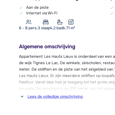
Aan de piste
Internet via Wi-Fi
6 - 8 pers.
3
slaapk.
2 badk.
71
m²
Algemene omschrijving
Appartement Les Hauts Lieux is onderdeel van een 
de wijk Tignes Le Lac. De winkels, skischolen, resta
meter. De skiliften en de piste van het skigebied va
Les Hauts Lieux. Er zijn meerdere skiliften op loopaf
Palafour. Vanaf daar heb je toegang tot het grote skig
km piste. De skischool is op 200 meter van het appa
Lees de volledige omschrijving
Les Hauts Lieux is een modern 8-persoons apparteme
gemakken, waaronder een groot balkon met uitzicht 
droger en een skiberging. Het appartementencomplex