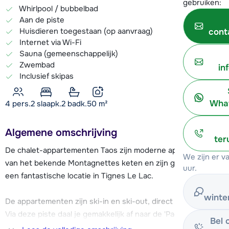
gebruiken:
Whirlpool / bubbelbad
Aan de piste
Huisdieren toegestaan (op aanvraag)
cont
Internet via Wi-Fi
Sauna (gemeenschappelijk)
Zwembad
in
Inclusief skipas
What
4 pers.
2
slaapk.
2 badk.
50
m²
Algemene omschrijving
ter
De chalet-appartementen Taos zijn moderne appartementen
We zijn er 
van het bekende Montagnettes keten en zijn gelegen op
uur.
een fantastische locatie in Tignes Le Lac.
winte
De appartementen zijn ski-in en ski-out, direct aan de piste.
Via deze piste daal je gemakkelijk af naar de 'Paquis'
Bel 
stoeltjeslift, die je gelijk een flink eind omhoog brengt. Ook