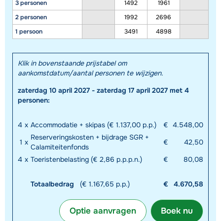
3 personen
1492
1961
2 personen
1992
2696
1 persoon
3491
4898
Klik in bovenstaande prijstabel om
aankomstdatum/aantal personen te wijzigen.
zaterdag 10 april 2027 - zaterdag 17 april 2027 met 4
personen:
4
x
Accommodatie + skipas (€ 1.137,00 p.p.)
€
4.548,00
Reserveringskosten + bijdrage SGR +
1
x
€
42,50
Calamiteitenfonds
4
x
Toeristenbelasting (€ 2,86 p.p.p.n.)
€
80,08
Totaalbedrag
(€ 1.167,65 p.p.)
€
4.670,58
Optie aanvragen
Boek nu