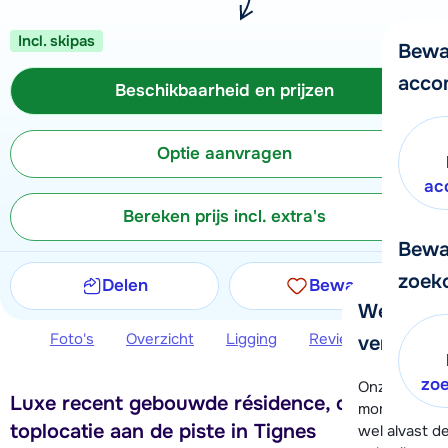
Incl. skipas
Bewa
acco
Beschikbaarheid en prijzen
Optie aanvragen
ac
Bereken prijs incl. extra's
Bewa
zoek
Delen
Bewaren
We helpe
Foto's
Overzicht
Ligging
Reviews
Beschi
verder!
zo
Onze klanten
Luxe recent gebouwde résidence, op
moment hela
toplocatie aan de piste in Tignes
wel alvast d