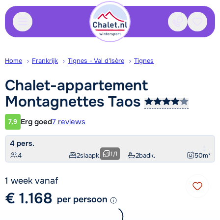
Contact
Bewaa
Home
Frankrijk
Tignes - Val d'Isère
Tignes
Chalet-appartement
Montagnettes
Taos
Erg goed
7 reviews
7,9
Klantwaardering
4 pers.
1
/
1
4
2
slaapk.
2
badk.
50
m²
1 week vanaf
€ 1.168
per persoon