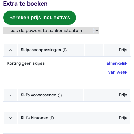
Extra te boeken
Bereken prijs incl. extra's
Skipasaanpassingen
Prijs
Korting geen skipas
afhankelijk
van week
Ski's Volwassenen
Prijs
Excellent (Excellence) Ski's +
afhankelijk
Schoenen + Stokken (6/7 dagen)
van week
Ski's Kinderen
Prijs
Excellent (Excellence) Ski's +
afhankelijk
Kampioen (Champion) Ski's +
afhankelijk