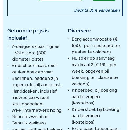
Slechts 30% aanbetalen
Getoonde prijs is
Diversen:
inclusief:
Borg accommodatie (€
650,- per creditcard ter
7-daagse skipas Tignes
plaatse te voldoen)
- Val d'Isère (300
Huisdier op aanvraag,
kilometer piste)
maximaal 2 (€ 161,- per
Eindschoonmaak, excl.
week, opgeven bij
keukenhoek en vaat
boeking, ter plaatse te
Bedlinnen, bedden zijn
voldoen)
opgemaakt bij aankomst
Kinderbed, bij boeking
Handdoeken, inclusief
aan te vragen
midweekse wissel
(kosteloos)
Keukendoeken
Kinderstoel, bij boeking
Wi-Fi internetverbinding
aan te vragen
Gebruik zwembad
(kosteloos)
Gebruik wellness
Extra baby toegestaan,
Badjas, badhanddoek en