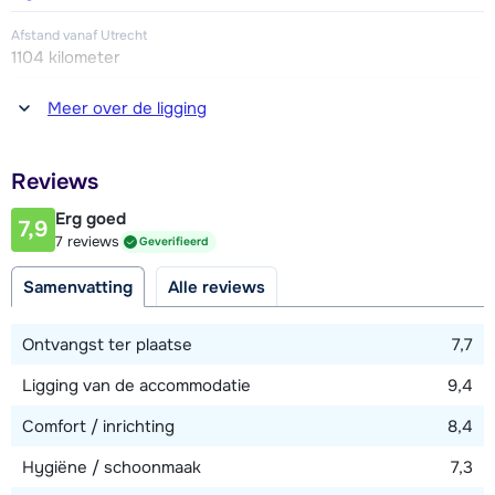
Afstand vanaf Utrecht
1104 kilometer
Afstand tot winkel(s)
Meer over de ligging
100 - 200 meter
Afstand tot restaurant of bar
Reviews
100 - 150 meter
Erg goed
7,9
Afstand tot piste
7 reviews
Geverifieerd
25 meter
Samenvatting
Alle reviews
Afstand tot skilift
150 meter (via piste)
Ontvangst ter plaatse
7,7
Ligging van de accommodatie
9,4
Bekijk kaart
Comfort / inrichting
8,4
Hygiëne / schoonmaak
7,3