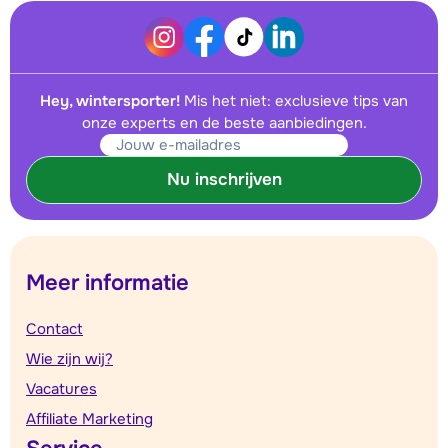
Hey, wintersporter!
Mis het niet: exclusieve tips van
onze experts en de beste aanbiedingen.
Nu inschrijven
Meer informatie
Contact
Wie zijn wij?
Vacatures
Affiliate Marketing