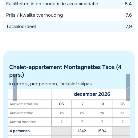
Faciliteiten in en rondom de accommodatie
8,4
Prijs / kwaliteitverhouding
7,6
Totaaloordeel
7,9
Chalet-appartement Montagnettes Taos (4
pers.)
in euro's, per persoon, inclusief skipas
Toon alle accommodaties in dit gebied
december 2026
Deze kaart geeft een indicatie van de ligging van onze accommodaties. De
Aankomstdatum
05
12
19
26
exacte locatie kan enigszins afwijken.
Aankomstdag
za
za
za
za
Aantal nachten
7
7
7
7
4 personen
1242
1594