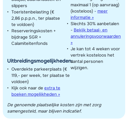
maximaal 1 (op aanvraag)
slippers
(kosteloos)
-
meer
Toeristenbelasting (€
informatie »
2,86 p.p.p.n., ter plaatse
Slechts 30% aanbetalen
te voldoen)
-
Bekijk betaal- en
Reserveringskosten +
annuleringsvoorwaarden
bijdrage SGR +
»
Calamiteitenfonds
Je kan tot 4 weken voor
vertrek kosteloos het
Uitbreidingsmogelijkheden:
aantal personen
wijzigen.
Overdekte parkeerplaats (€
119,- per week, ter plaatse te
voldoen)
Kijk ook naar de
extra te
boeken mogelijkheden »
De genoemde plaatselijke kosten zijn met zorg
samengesteld, maar blijven indicatief.