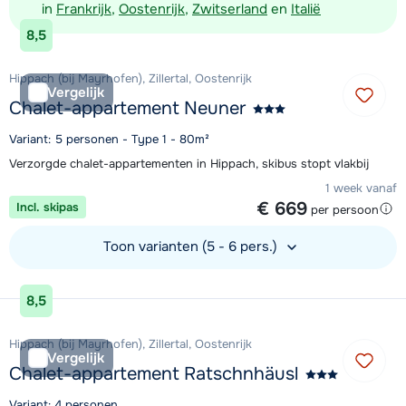
in
Frankrijk
,
Oostenrijk
,
Zwitserland
en
Italië
8,5
Hippach (bij Mayrhofen), Zillertal, Oostenrijk
Vergelijk
Chalet-appartement Neuner
Variant: 5 personen - Type 1 - 80m²
Verzorgde chalet-appartementen in Hippach, skibus stopt vlakbij
1 week vanaf
€ 669
Incl. skipas
per persoon
Toon varianten (5 - 6 pers.)
Bekijk accommodatie
8,5
Hippach (bij Mayrhofen), Zillertal, Oostenrijk
Vergelijk
Chalet-appartement Ratschnhäusl
Variant: 4 personen