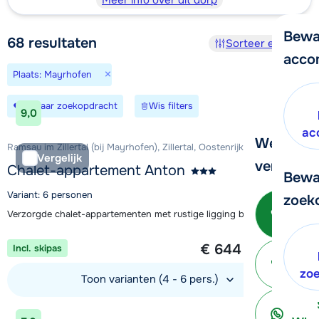
Meer info over dit dorp
Bewa
68
resultaten
Sorteer en filter
acco
×
Plaats: Mayrhofen
Bewaar zoekopdracht
Wis filters
9,0
ac
We helpe
Ramsau im Zillertal (bij Mayrhofen), Zillertal, Oostenrijk
Vergelijk
verder!
Chalet-appartement Anton
Bewa
Variant: 6 personen
zoek
Bel 
Verzorgde chalet-appartementen met rustige ligging bij Mayrhofen
1 week vanaf
€ 644
Incl. skipas
per persoon
ter
zo
Toon varianten (4 - 6 pers.)
Bekijk accommodatie