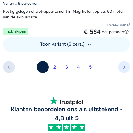
Variant: 6 personen
Rustig gelegen chalet-appartement in Mayrhofen, op ca. 50 meter
van de skibushalte
1 week vanaf
€ 564
Incl. skipas
per persoon
Toon variant (6 pers.)
Bekijk accommodatie
1
2
3
4
5
Vol
Klanten beoordelen ons als uitstekend -
4,8 uit 5