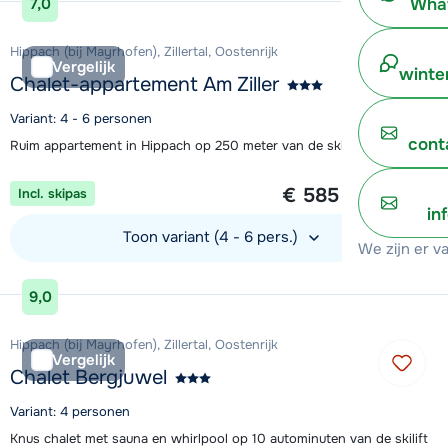
What
7,0
Hippach (bij Mayrhofen), Zillertal, Oostenrijk
Vergelijk
winte
Chalet-appartement Am Ziller
Variant: 4 - 6 personen
cont
Ruim appartement in Hippach op 250 meter van de skibus
1 week vanaf
€ 585
Incl. skipas
per persoon
in
Toon variant (4 - 6 pers.)
We zijn er v
Bekijk accommodatie
9,0
Hippach (bij Mayrhofen), Zillertal, Oostenrijk
Vergelijk
Chalet Bergjuwel
Variant: 4 personen
Knus chalet met sauna en whirlpool op 10 autominuten van de skilift