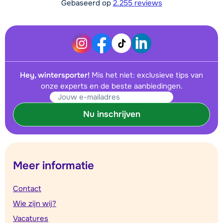
Gebaseerd op
2.255 reviews
Hey, wintersporter!
Mis het niet: exclusieve tips van
onze experts en de beste aanbiedingen.
Nu inschrijven
Meer informatie
Contact
Wie zijn wij?
Vacatures