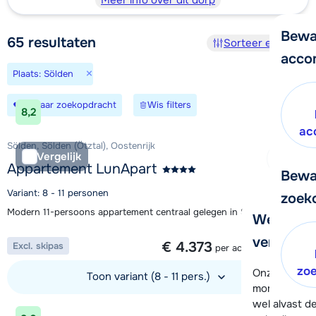
Meer info over dit dorp
Bewa
65
resultaten
Sorteer en filter
acco
×
Plaats: Sölden
Bewaar zoekopdracht
Wis filters
8,2
ac
Sölden, Sölden (Ötztal), Oostenrijk
Vergelijk
Appartement LunApart
Bewa
Variant: 8 - 11 personen
zoek
Modern 11-persoons appartement centraal gelegen in Sölden
We helpe
1 week vanaf
verder!
€ 4.373
Excl. skipas
per accommodatie
zo
Onze klanten
Toon variant (8 - 11 pers.)
moment hela
wel alvast d
Bekijk accommodatie