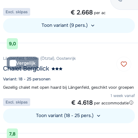
1 week vanaf
€ 2.668
Excl. skipas
per accommodatie
Toon variant (9 pers.)
Bekijk accommodatie
9,0
Längenfeld, Sölden (Ötztal), Oostenrijk
Vergelijk
Chalet Bergblick
Variant: 18 - 25 personen
Gezellig chalet met open haard bij Längenfeld, geschikt voor groepen
1 week vanaf
€ 4.618
Excl. skipas
per accommodatie
Toon variant (18 - 25 pers.)
Bekijk accommodatie
7,8