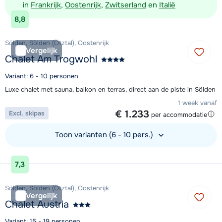
in
Frankrijk
,
Oostenrijk
,
Zwitserland
en
Italië
8,8
Sölden, Sölden (Ötztal), Oostenrijk
Vergelijk
Chalet Am Trogwohl
Variant: 6 - 10 personen
Luxe chalet met sauna, balkon en terras, direct aan de piste in Sölden
1 week vanaf
€ 1.233
Excl. skipas
per accommodatie
Toon varianten (6 - 10 pers.)
Bekijk accommodatie
7,3
Sölden, Sölden (Ötztal), Oostenrijk
Vergelijk
Chalet Austria
Variant: 15 - 19 personen