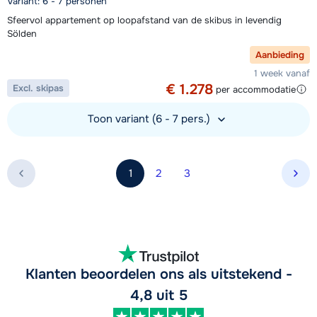
Variant: 6 - 7 personen
Sfeervol appartement op loopafstand van de skibus in levendig
Sölden
Aanbieding
1 week vanaf
€ 1.278
Excl. skipas
per accommodatie
Toon variant (6 - 7 pers.)
Bekijk accommodatie
1
2
3
Vol
Klanten beoordelen ons als uitstekend -
4,8 uit 5