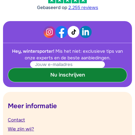
Gebaseerd op
2.255 reviews
Hey, wintersporter!
Mis het niet: exclusieve tips van
onze experts en de beste aanbiedingen.
Nu inschrijven
Meer informatie
Contact
Wie zijn wij?