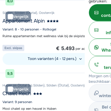
8,0
gebruiken:
Sölden, Sölden (Ötztal), Oostenrijk
cont
Vergelijk
Appartement Alpin
Variant: 8 - 10 personen - Rotkogel
in
Ruime appartementen met wellness vlak bij de skipiste in Sölden
1 week vanaf
€ 5.493
Excl. skipas
per accommodatie
What
Toon varianten (4 - 12 pers.)
ter
Bekijk accommodatie
9,5
Morgen om 0
beschikbaar:
Huben im Ötztal (bij Sölden), Sölden (Ötztal), Oostenrijk
Vergelijk
Chalet Reich
winte
Variant: 9 personen
Bel 
Mooi chalet op een heuvel in Huben