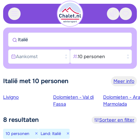
Contact
Bewaa
Italië
Aankomst
10 personen
Italië met 10 personen
Meer info
Skigebieden
Livigno
Dolomieten - Val di
Dolomieten - Ar
Fassa
Marmolada
8
resultaten
Sorteer en filter
×
×
10 personen
Land: Italië