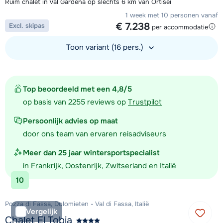
Ruim chalet in Val Gardena op slechts 6 km van Ortisei
1 week met 10 personen vanaf
€ 7.238
Excl. skipas
per accommodatie
Toon variant (16 pers.)
Bekijk accommodatie
Top beoordeeld met een 4,8/5
op basis van 2255 reviews op
Trustpilot
Persoonlijk advies op maat
door ons team van ervaren reisadviseurs
Meer dan 25 jaar wintersportspecialist
in
Frankrijk
,
Oostenrijk
,
Zwitserland
en
Italië
10
Pozza di Fassa, Dolomieten - Val di Fassa, Italië
Vergelijk
Chalet El Tobia