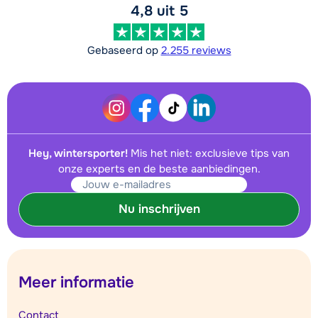
4,8 uit 5
Gebaseerd op
2.255 reviews
Hey, wintersporter!
Mis het niet: exclusieve tips van
onze experts en de beste aanbiedingen.
Nu inschrijven
Meer informatie
Contact