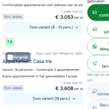
gebruiken:
Comfortabele appartementen met wellness aan de piste in Falcade
1 week met 10 personen vanaf
cont
€ 3.053
Excl. skipas
per accommodatie
Toon variant (6 - 10 pers.)
in
Bekijk accommodatie
7,0
What
Falcade, Dolomieten - Alpe Lusia-San Pellegrino, Italië
Vergelijk
Appartement Casa Iris
ter
Variant: 18 personen - Combinatie 3 appartementen
We zijn er 
Ruime appartementen in het gemoedelijke Falcade
uur.
1 week met 10 personen vanaf
€ 3.608
Excl. skipas
per accommodatie
winte
Toon variant (18 pers.)
Bel 
Bekijk accommodatie