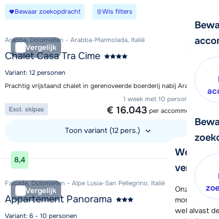
Bewaar zoekopdracht
Wis filters
Bewa
acco
Arabba, Dolomieten - Arabba-Marmolada, Italië
Vergelijk
Chalet Casa Tra Cime
Variant: 12 personen
Prachtig vrijstaand chalet in gerenoveerde boerderij nabij Arabba
ac
1 week met 10 personen vanaf
€ 16.043
Excl. skipas
per accommodatie
Bewa
Toon variant (12 pers.)
zoek
We helpe
Bekijk accommodatie
8,4
verder!
Falcade, Dolomieten - Alpe Lusia-San Pellegrino, Italië
zo
Onze klanten
Vergelijk
Appartement Panorama
moment hela
wel alvast d
Variant: 6 - 10 personen