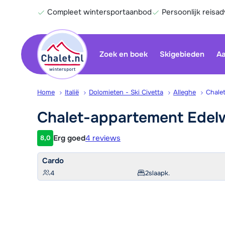
Compleet wintersportaanbod
Persoonlijk reisad
Zoek en boek
Skigebieden
Aa
Home
Italië
Dolomieten - Ski Civetta
Alleghe
Chale
Chalet-appartement Edel
Erg goed
4 reviews
8,0
Klantwaardering
Cardo
4
2
slaapk.