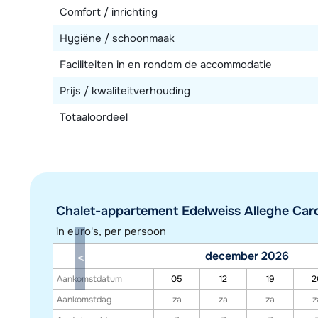
Comfort / inrichting
Hygiëne / schoonmaak
Faciliteiten in en rondom de accommodatie
Prijs / kwaliteitverhouding
Totaaloordeel
Chalet-appartement Edelweiss Alleghe Card
in euro's, per persoon
december 2026
Aankomstdatum
05
12
19
2
Aankomstdag
za
za
za
z