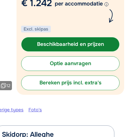
€ 1.242
per accommodatie
Plan een terugbelverzoek
r vandaag om 10:00 uur.
Excl. skipas
Chat met wintersportspecialist
Bel ons via 0348 - 43 46 49
Beschikbaarheid en prijzen
Optie aanvragen
Bereken prijs incl. extra's
12
erige types
Foto's
Skidorp: Alleghe