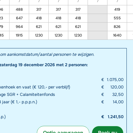
7
7
7
7
7
7
7
96
488
317
317
317
419
23
647
418
418
418
555
79
964
621
621
621
826
45
1915
1230
1230
1230
1640
el om aankomstdatum/aantal personen te wijzigen.
 zaterdag 19 december 2026 met 2 personen:
€
1.075,00
enhoek en vaat (€ 120,- per verblijf)
€
120,00
rage SGR + Calamiteitenfonds
€
32,50
jaar (€ 1,- p.p.p.n.)
€
14,00
p.)
€
1.241,50
Optie aanvragen
Boek nu