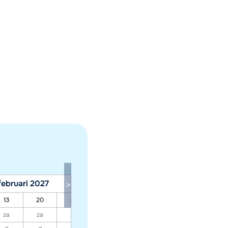
februari 2027
maart 2027
13
20
27
06
13
20
27
za
za
za
za
za
za
za