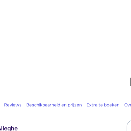
We zijn e
Reviews
Beschikbaarheid en prijzen
Extra te boeken
Ov
lleghe