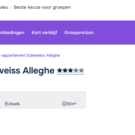
vies
Beste keuze voor groepen
nbiedingen
Kort verblijf
Groepsreizen
t-appartement Edelweiss Alleghe
weiss
Alleghe
Onze klan
gesloten.
gebruiken
Be
1
badk.
50
m²