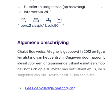
Huisdieren toegestaan (op aanvraag)
Internet via Wi-Fi
4 pers.
2
slaapk.
1 badk.
50
m²
Algemene omschrijving
Chalet Edelweiss Alleghe is gebouwd in 2012 en ligt 
km afstand van het centrum. Omgeven door natuur, b
ideaal voor een ontspannende vakantie met een mooi 
bevindt zich op 400 meter van het vakantiehuis, de sk
skigebied van Ski Civetta heeft 72 km aan piste.
In ongeveer 20 minuten (met de skibus of auto) bereik
Lees de volledige omschrijving
de Marmolada gletsjer op brengt. Zo kun je ook gema
ontdekken, bekend van de Sella Ronda.