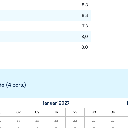
8,3
8,3
7,3
8,0
8,0
o (4 pers.)
januari 2027
6
02
09
16
23
30
06
a
za
za
za
za
za
za