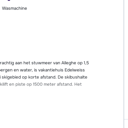
Wasmachine
prachtig aan het stuwmeer van Alleghe op 1,5
ergen en water, is vakantiehuis Edelweiss
skigebied op korte afstand. De skibushalte
ilift en piste op 1500 meter afstand. Het
 je de gondel in Malga Ciapela, die je direct
kkelijk het skigebied van Arabba - Marmolada