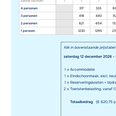
Aantal nachten
7
7
7
4 personen
317
333
6
3 personen
418
440
9
2 personen
621
654
13
1 persoon
1230
1295
27
Klik in bovenstaande prijstab
zaterdag 12 december 2026 -
1
x
Accommodatie
1
x
Eindschoonmaak, excl. keuk
1
x
Reserveringskosten + bijd
2
x
Toeristenbelasting, vanaf 13 
Totaalbedrag
(€ 620,75 p.