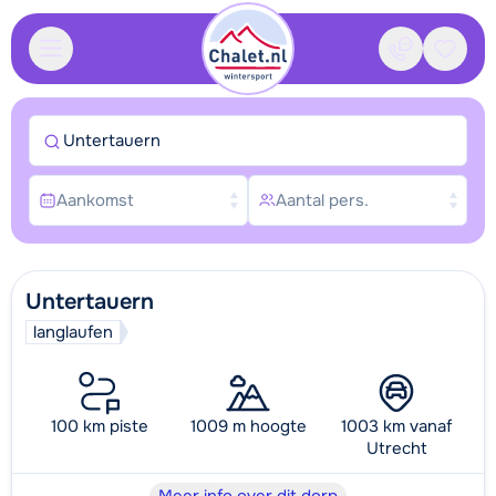
Contact
Bewaa
Untertauern
Aankomst
Aantal pers.
Untertauern
langlaufen
100 km piste
1009 m hoogte
1003 km vanaf
Utrecht