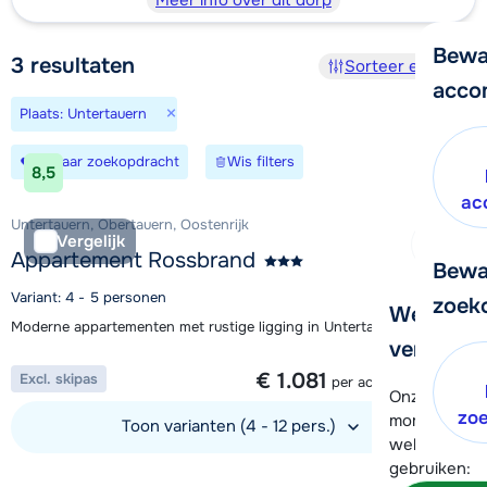
Meer info over dit dorp
Bewa
3
resultaten
Sorteer en filter
acco
×
Plaats: Untertauern
Bewaar zoekopdracht
Wis filters
8,5
ac
Untertauern, Obertauern, Oostenrijk
Vergelijk
Appartement Rossbrand
Bewa
Variant: 4 - 5 personen
zoek
We helpe
Moderne appartementen met rustige ligging in Untertauern
verder!
1 week vanaf
€ 1.081
Excl. skipas
per accommodatie
Onze klanten
zo
moment hela
Toon varianten (4 - 12 pers.)
wel alvast d
gebruiken:
Bekijk accommodatie