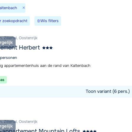
×
Kaltenbach
We zijn e
r zoekopdracht
Wis filters
, Zillertal, Oostenrijk
rgelijk
tement Herbert
6 personen
lig appartementenhuis aan de rand van Kaltenbach
pas
Toon variant (6 pers.)
commodatie
, Zillertal, Oostenrijk
rgelijk
-appartement Mountain Lofts