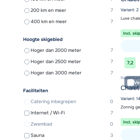
200 km en meer
7
Variant: 2
Luxe chal
400 km en meer
7
Incl. ski
Hoogte skigebied
Hoger dan 2000 meter
7
Bekijk ac
Hoger dan 2500 meter
7
7,2
Hoger dan 3000 meter
7
Kaltenbach
Ve
Chalet 
Faciliteiten
Variant: 
Catering inbegrepen
0
Zonnig gel
Internet / Wi-Fi
7
Incl. ski
Zwembad
0
Sauna
3