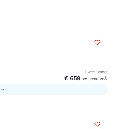
Plan een terugbelverzoek
r vandaag om 09:00 uur.
Chat met wintersportspecialist
Bel ons via 0348 - 43 46 49
1 week vanaf
€ 659
per persoon