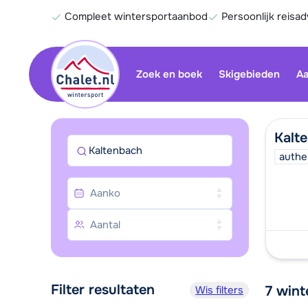
Compleet wintersportaanbod
Persoonlijk reisad
Zoek en boek
Skigebieden
Aa
Kalt
Kaltenbach
authe
Filter resultaten
7
wint
Wis filters