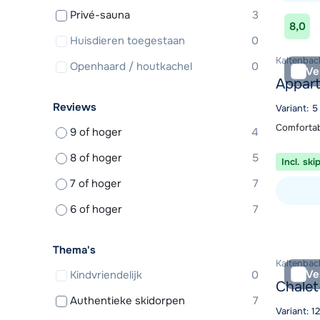
Privé-sauna
3
Bekijk ac
8,0
Huisdieren toegestaan
0
Kaltenbach
Openhaard / houtkachel
0
Ve
Appart
Reviews
Variant: 
Comfortab
9 of hoger
4
8 of hoger
5
Incl. ski
7 of hoger
7
6 of hoger
7
Bekijk ac
Thema's
Kaltenbach
Ve
Kindvriendelijk
0
Chalet
Authentieke skidorpen
7
Variant: 1