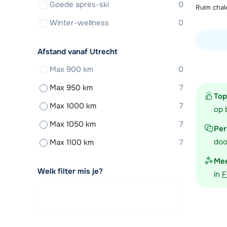
Goede après-ski
0
Ruim chal
Winter-wellness
0
Afstand vanaf Utrecht
Bekijk ac
Max 900 km
0
Max 950 km
7
Top
Max 1000 km
7
op 
Max 1050 km
7
Per
doo
Max 1100 km
7
Mee
Welk filter mis je?
in
F