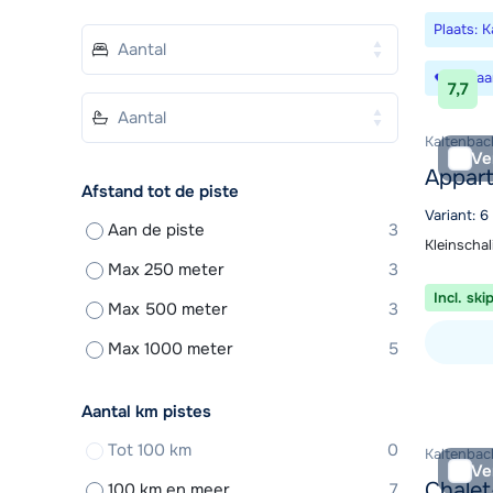
Plaats: 
Bewaa
7,7
Kaltenbach
Ve
Appar
Afstand tot de piste
Variant: 
Aan de piste
3
Kleinscha
Max 250 meter
3
Incl. ski
Max 500 meter
3
Max 1000 meter
5
Bekijk ac
Aantal km pistes
Tot 100 km
0
Kaltenbach
Ve
Chalet
100 km en meer
7