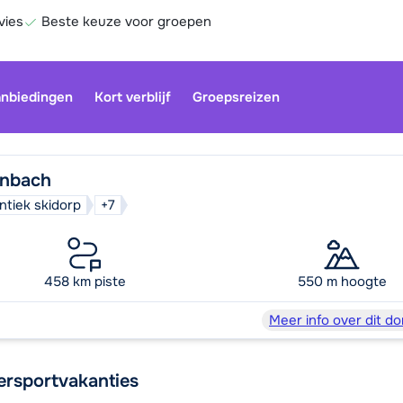
vies
Beste keuze voor groepen
nbiedingen
Kort verblijf
Groepsreizen
enbach
ntiek skidorp
+7
Onze klan
gesloten.
gebruiken
458 km piste
550 m hoogte
Be
Meer info over dit do
ersportvakanties