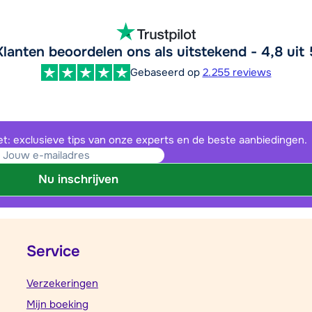
Klanten beoordelen ons als uitstekend - 4,8 uit 
Gebaseerd op
2.255 reviews
et: exclusieve tips van onze experts en de beste aanbiedingen.
Nu inschrijven
Service
Verzekeringen
Mijn boeking