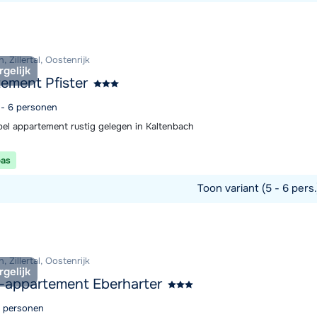
commodatie
, Zillertal, Oostenrijk
rgelijk
ement Pfister
5 - 6 personen
el appartement rustig gelegen in Kaltenbach
pas
Toon variant (5 - 6 pers
commodatie
, Zillertal, Oostenrijk
rgelijk
-appartement Eberharter
2 personen