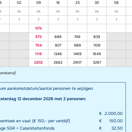
6
02
09
16
23
30
06
a
za
za
za
za
za
za
7
7
7
7
7
7
7
10%
573
688
749
839
754
907
989
1109
1116
1346
1469
1649
2202
2662
2907
3267
berekend)
el om aankomstdatum/aantal personen te wijzigen.
zaterdag 12 december 2026 met 2 personen:
€
2.000,00
enhoek en vaat (€ 150,- per verblijf)
€
150,00
rage SGR + Calamiteitenfonds
€
32,50