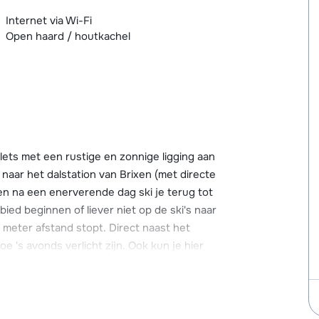
Internet via Wi-Fi
Open haard / houtkachel
lets met een rustige en zonnige ligging aan
 naar het dalstation van Brixen (met directe
 en na een enerverende dag ski je terug tot
ebied beginnen of liever niet op de ski's naar
0 meter afstand stopt. Direct naast het
oe 's avonds verlicht zijn. Ook kun je hier
er afstand. Hier vind je een paar winkels en
taurant: The Campers. Hier heb je een