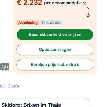
€ 2.232
Vul het contactformulier in
per accommodatie
Mail naar info@chalet.nl
 vandaag tot 17:30 uur.
Aanbieding
Excl. skipas
Beschikbaarheid en prijzen
Optie aanvragen
Bereken prijs incl. extra's
9
ken
Foto's
Skidorp: Brixen im Thale