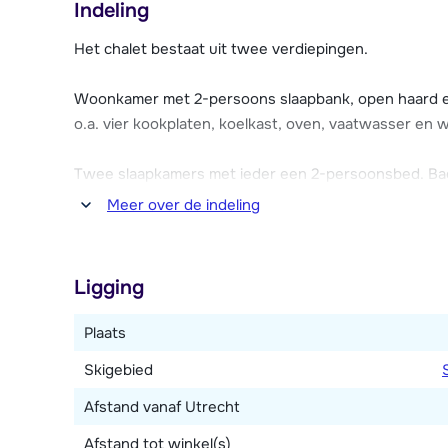
Indeling
uitgebreide keuze uit verschillende gerechten en is 
vindt hier vaak een gezellige après-ski plaats.
Het chalet bestaat uit twee verdiepingen.
Resort Brixen heeft een receptie, stube, televisierui
Woonkamer met 2-persoons slaapbank, open haard en 
betaling is Wi-Fi mogelijk. Het is mogelijk om (tegen 
o.a. vier kookplaten, koelkast, oven, vaatwasser en w
Vital & Sporthotel. Hier vind je o.a. een overdekt zwe
kilometer afstand.
Twee slaapkamers met ieder een 2-persoonsbed. Ba
Meer over de indeling
Ligging
Plaats
Skigebied
Afstand vanaf Utrecht
Afstand tot winkel(s)