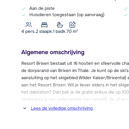
Aan de piste
Huisdieren toegestaan (op aanvraag)
4 pers.
2
slaapk.
1 badk.
70
m²
Algemene omschrijving
Resort Brixen bestaat uit 16 houten en sfeervolle cha
de dorpsrand van Brixen im Thale. Je kunt op de ski's
aansluiting op het skigebied Wilder Kaiser/Brixental)
aan het Resort Brixen. Wil je liever elders in het skig
het dalstation? Dan pak je de gratis skibus die op 10
chaletdorp is een oefenweide met sleeplift die af en t
rodelen.
Lees de volledige omschrijving
Het gemoedelijke centrum van Brixen ligt op 1 kilomet
restaurants. Bij Resort Brixen is echter ook een res