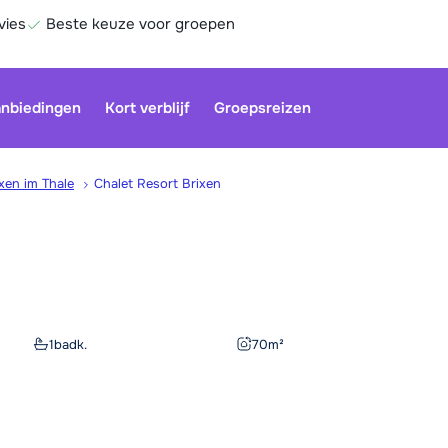
vies
Beste keuze voor groepen
nbiedingen
Kort verblijf
Groepsreizen
xen im Thale
Chalet Resort Brixen
Be
1
badk.
70
m²