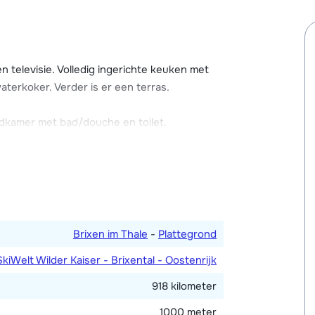
het mogelijk om een ontbijt te boeken. Ook
mte, bar, terras en parkeerplaats. Tegen
televisie. Volledig ingerichte keuken met
betaling) gebruik te maken van de wellness in
aterkoker. Verder is er een terras.
mbad en sauna's en het hotel ligt op 1
dkamer met bad/douche en toilet.
Brixen im Thale
-
Plattegrond
SkiWelt Wilder Kaiser - Brixental - Oostenrijk
918 kilometer
1000 meter