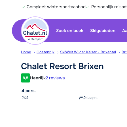
Compleet wintersportaanbod
Persoonlijk reisad
Zoek en boek
Skigebieden
Aa
Home
Oostenrijk
SkiWelt Wilder Kaiser - Brixental
Bri
Chalet Resort
Brixen
Heerlijk
2 reviews
8,5
Klantwaardering
4 pers.
4
2
slaapk.