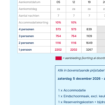
Aankomstdatum
05
12
19
2
Aankomstdag
za
za
za
z
Aantal nachten
7
7
7
Accommodatiekorting
10%
10%
4 personen
573
573
839
3 personen
754
754
1109
2 personen
1116
1116
1649
1 persoon
2202
2202
3267
= aanbieding (korting al door
Klik in bovenstaande prijstab
zaterdag 5 december 2026 - 
1
x
Accommodatie
1
x
Eindschoonmaak, excl. keuk
1
x
Reserveringskosten + bijd