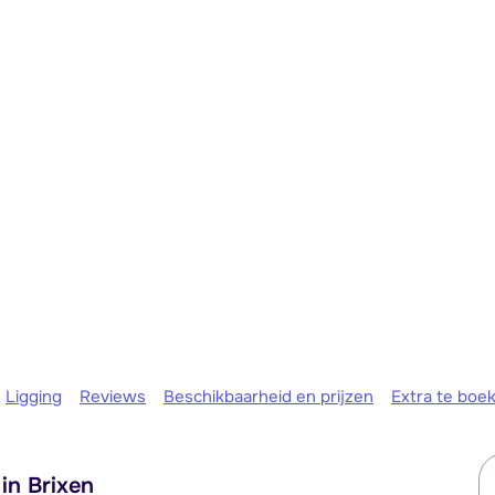
We zijn er
Ligging
Reviews
Beschikbaarheid en prijzen
Extra te boe
in Brixen