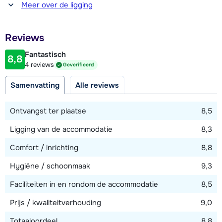
Afstand tot winkel(s)
Meer over de ligging
schuin dak gelegen en hebben daardoor deels beperkte
1900 meter
stahoogte.
Afstand tot restaurant of bar
Reviews
ter plaatse (Bij het appartement)
Fantastisch
8,8
Afstand tot piste
4 reviews
Geverifieerd
1400 meter
Samenvatting
Alle reviews
Afstand tot skilift
1400 meter
Ontvangst ter plaatse
8,5
Afstand tot skibushalte
Ligging van de accommodatie
8,3
20 meter
Comfort / inrichting
8,8
Hygiëne / schoonmaak
9,3
Bekijk kaart
Faciliteiten in en rondom de accommodatie
8,5
Prijs / kwaliteitverhouding
9,0
Totaaloordeel
8,8