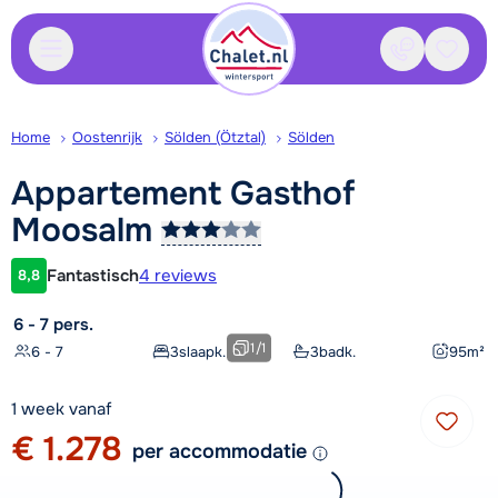
Contact
Bewaa
Home
Oostenrijk
Sölden (Ötztal)
Sölden
Appartement Gasthof
Moosalm
Fantastisch
4 reviews
8,8
Klantwaardering
6 - 7 pers.
1
/
1
6 - 7
3
slaapk.
3
badk.
95
m²
1 week vanaf
€ 1.278
per accommodatie