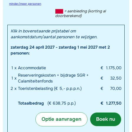
minder/meer personen
= aanbieding (korting al
doorberekend)
Klik in bovenstaande prijstabel om
aankomstdatum/aantal personen te wijzigen.
zaterdag 24 april 2027 - zaterdag 1 mei 2027 met 2
personen:
1
x
Accommodatie
€
1.175,00
Reserveringskosten + bijdrage SGR +
1
x
€
32,50
Calamiteitenfonds
2
x
Toeristenbelasting (€ 5,- p.p.p.n.)
€
70,00
Totaalbedrag
(€ 638,75 p.p.)
€
1.277,50
Optie aanvragen
Boek nu