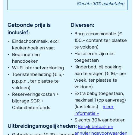
Slechts 30% aanbetalen
Getoonde prijs is
Diversen:
inclusief:
Borg accommodatie (€
150,- contant ter plaatse
Eindschoonmaak, excl.
te voldoen)
keukenhoek en vaat
Huisdieren zijn niet
Bedlinnen en
toegestaan
handdoeken
Kinderbed, bij boeking
Wi-Fi internetverbinding
aan te vragen (€ 16,- per
Toeristenbelasting (€ 5,-
week, ter plaatse te
p.p.p.n., ter plaatse te
voldoen)
voldoen)
Extra baby toegestaan,
Reserveringskosten +
maximaal 1 (op aanvraag)
bijdrage SGR +
(kosteloos)
-
meer
Calamiteitenfonds
informatie »
Slechts 30% aanbetalen
Uitbreidingsmogelijkheden:
-
Bekijk betaal- en
annuleringsvoorwaarden
Gebruik sauna (€ 20,- per dag,