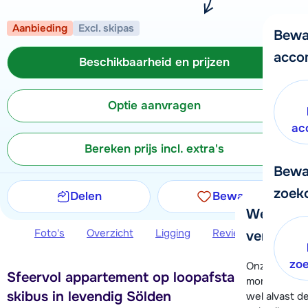
Aanbieding
Excl. skipas
Bewa
acco
Beschikbaarheid en prijzen
Optie aanvragen
ac
Bereken prijs incl. extra's
Bewa
zoek
Delen
Bewaren
We helpe
Foto's
Overzicht
Ligging
Reviews
Beschi
verder!
zo
Onze klanten
Sfeervol appartement op loopafstand van de
moment hela
skibus in levendig Sölden
wel alvast d