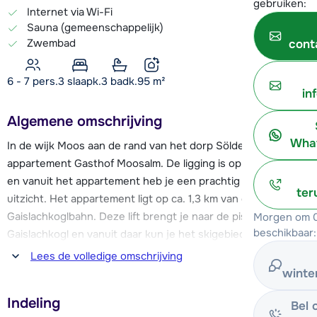
gebruiken:
Internet via Wi-Fi
Sauna (gemeenschappelijk)
Zwembad
cont
6 - 7 pers.
3
slaapk.
3 badk.
95
m²
in
Algemene omschrijving
What
In de wijk Moos aan de rand van het dorp Sölden ligt
appartement Gasthof Moosalm. De ligging is op een helling
en vanuit het appartement heb je een prachtig panoramisch
ter
uitzicht. Het appartement ligt op ca. 1,3 km van de
Gaislachkoglbahn. Deze lift brengt je naar de pistes op de
Morgen om 0
beschikbaar:
Gaislachkogl en vanuit daar kun je het skigebied gaan
verkennen. Op slechts 20 meter afstand van het
Lees de volledige omschrijving
appartement vertrekt de skibus.
winte
Indeling
Appartement Gasthof Moosalm heeft een karakteristieke en
Bel 