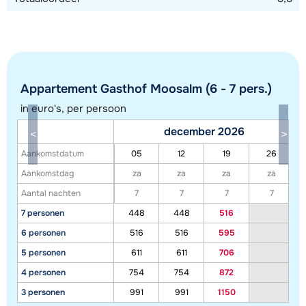
Appartement Gasthof Moosalm (6 - 7 pers.)
in euro's, per persoon
december 2026
Aankomstdatum
05
12
19
26
Toon alle accommodaties in dit gebied
Aankomstdag
za
za
za
za
Aantal nachten
7
7
7
7
Deze kaart geeft een indicatie van de ligging van onze accommodaties. De
7 personen
448
448
516
exacte locatie kan enigszins afwijken.
6 personen
516
516
595
5 personen
611
611
706
4 personen
754
754
872
3 personen
991
991
1150