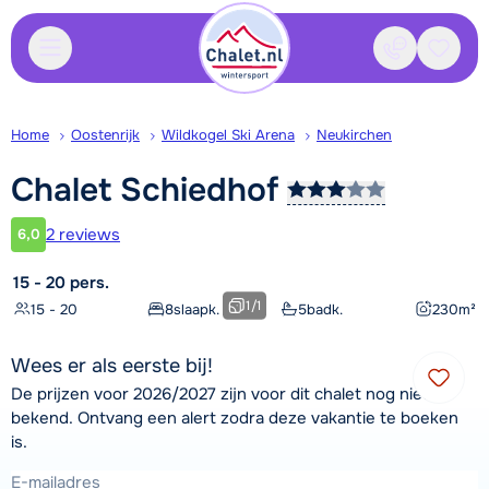
Contact
Bewaa
Home
Oostenrijk
Wildkogel Ski Arena
Neukirchen
Chalet
Schiedhof
2 reviews
6,0
Klantwaardering
15 - 20 pers.
1
/
1
15 - 20
8
slaapk.
5
badk.
230
m²
Wees er als eerste bij!
De prijzen voor 2026/2027 zijn voor dit chalet nog niet
bekend. Ontvang een alert zodra deze vakantie te boeken
is.