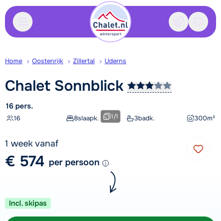
Contact
Bewaa
Home
Oostenrijk
Zillertal
Uderns
Chalet
Sonnblick
16 pers.
1
/
1
16
8
slaapk.
3
badk.
300
m²
1 week vanaf
€ 574
per persoon
Incl. skipas