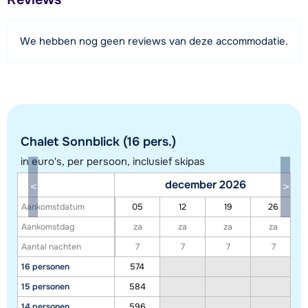
150 meter
Afstand tot piste
We hebben nog geen reviews van deze accommodatie.
3 kilometer
Afstand tot skilift
3 kilometer
Afstand tot skibushalte
200 meter
Chalet Sonnblick (16 pers.)
in euro's, per persoon, inclusief skipas
Bekijk kaart
december 2026
Aankomstdatum
05
12
19
26
Aankomstdag
za
za
za
za
Aantal nachten
7
7
7
7
16 personen
574
15 personen
584
14 personen
596