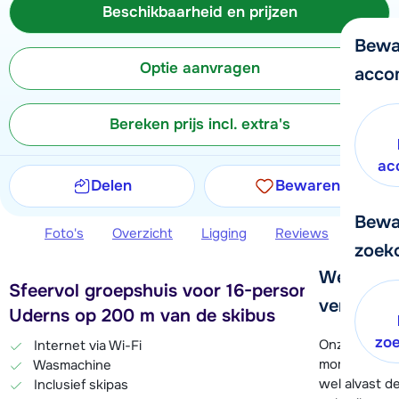
Beschikbaarheid en prijzen
Bewa
Optie aanvragen
acco
Bereken prijs incl. extra's
ac
Delen
Bewaren
Bewa
Foto's
Overzicht
Ligging
Reviews
Beschi
zoek
We helpe
Sfeervol groepshuis voor 16-personen in
verder!
Uderns op 200 m van de skibus
zo
Onze klanten
Internet via Wi-Fi
moment hela
Wasmachine
wel alvast d
Inclusief skipas