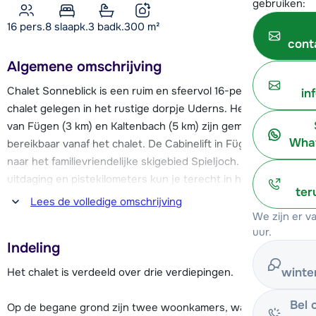
gebruiken:
16 pers.
8
slaapk.
3 badk.
300
m²
cont
Algemene omschrijving
Chalet Sonneblick is een ruim en sfeervol 16-persoons
in
chalet gelegen in het rustige dorpje Uderns. Het skigebied
van Fügen (3 km) en Kaltenbach (5 km) zijn gemakkelijk
What
bereikbaar vanaf het chalet. De Cabinelift in Fügen brengt je
naar het familievriendelijke skigebied Spieljoch. Voor meer
uitdaging en pistekilometers kun je terecht in het skigebied
ter
Hochfügen-Hochzillertal/Kaltenbach. De skibus stopt op
Lees de volledige omschrijving
slechts 200 meter van het chalet.
We zijn er 
uur.
Indeling
In Uderns vind je diverse restaurants, een paar bars, grote
supermarkt en winkels. Voor een grotere keuze kun je
winte
Het chalet is verdeeld over drie verdiepingen.
terecht in het naastgelegen Fügen op ca. 3km. In het
levendige Fügen vind je o.a. een schaatsbaan en het
Bel 
Op de begane grond zijn twee woonkamers, waarvan één