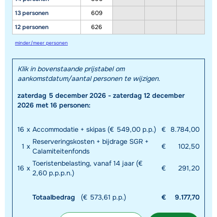
13 personen
609
12 personen
626
minder/meer personen
Klik in bovenstaande prijstabel om
aankomstdatum/aantal personen te wijzigen.
Toon alle accommodaties in dit gebied
zaterdag 5 december 2026 - zaterdag 12 december
Deze kaart geeft een indicatie van de ligging van onze accommodaties. De
2026 met 16 personen:
exacte locatie kan enigszins afwijken.
16
x
Accommodatie + skipas (€ 549,00 p.p.)
€
8.784,00
Reserveringskosten + bijdrage SGR +
1
x
€
102,50
Calamiteitenfonds
Toeristenbelasting, vanaf 14 jaar (€
16
x
€
291,20
2,60 p.p.p.n.)
Totaalbedrag
(€ 573,61 p.p.)
€
9.177,70